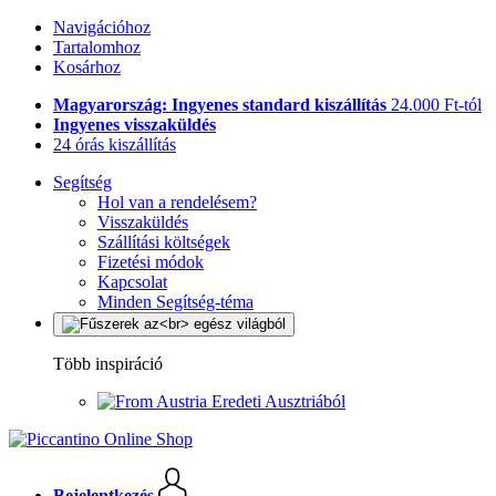
Navigációhoz
Tartalomhoz
Kosárhoz
Magyarország: Ingyenes standard kiszállítás
24.000 Ft-tól
Ingyenes visszaküldés
24 órás kiszállítás
Segítség
Hol van a rendelésem?
Visszaküldés
Szállítási költségek
Fizetési módok
Kapcsolat
Minden Segítség-téma
Több inspiráció
Eredeti Ausztriából
Bejelentkezés