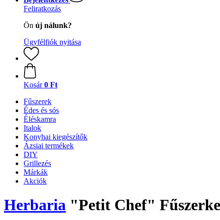
Feliratkozás
Ön
új nálunk?
Ügyfélfiók nyitása
Kosár
0 Ft
Fűszerek
Édes és sós
Éléskamra
Italok
Konyhai kiegészítők
Ázsiai termékek
DIY
Grillezés
Márkák
Akciók
Herbaria
"Petit Chef" Fűszerke