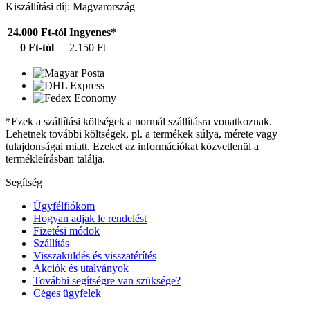
Kiszállítási díj: Magyarország
24.000 Ft-tól
Ingyenes*
0 Ft-tól
2.150 Ft
*Ezek a szállítási költségek a normál szállításra vonatkoznak.
Lehetnek további költségek, pl. a termékek súlya, mérete vagy
tulajdonságai miatt. Ezeket az információkat közvetlenül a
termékleírásban találja.
Segítség
Ügyfélfiókom
Hogyan adjak le rendelést
Fizetési módok
Szállítás
Visszaküldés és visszatérítés
Akciók és utalványok
További segítségre van szüksége?
Céges ügyfelek