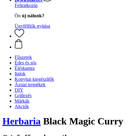
Feliratkozás
Ön
új nálunk?
Ügyfélfiók nyitása
Fűszerek
Édes és sós
Éléskamra
Italok
Konyhai kiegészítők
Ázsiai termékek
DIY
Grillezés
Márkák
Akciók
Herbaria
Black Magic Curry