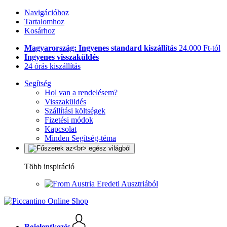
Navigációhoz
Tartalomhoz
Kosárhoz
Magyarország: Ingyenes standard kiszállítás
24.000 Ft-tól
Ingyenes visszaküldés
24 órás kiszállítás
Segítség
Hol van a rendelésem?
Visszaküldés
Szállítási költségek
Fizetési módok
Kapcsolat
Minden Segítség-téma
Több inspiráció
Eredeti Ausztriából
Bejelentkezés