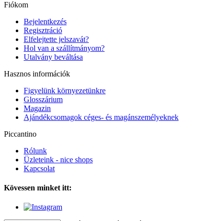
Fiókom
Bejelentkezés
Regisztráció
Elfelejtette jelszavát?
Hol van a szállítmányom?
Utalvány beváltása
Hasznos információk
Figyelünk környezetünkre
Glosszárium
Magazin
Ajándékcsomagok céges- és magánszemélyeknek
Piccantino
Rólunk
Üzleteink - nice shops
Kapcsolat
Kövessen minket itt: