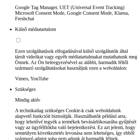
Google Tag Manager, UET (Universal Event Tracking)
Microsoft Consent Mode, Google Consent Mode, Klarna,
Freshchat
Külső médiatartalom
Ezen szolgáltatások elfogadásával külső szolgáltatók által
tárolt videókat vagy egyéb médiatartalmakat mutathatunk meg
Önnek. Az Ön beleegyezésével az alábbi, harmadik féltől
származó szolgáltatásokat használjuk ezen a weboldalon:
Vimeo, YouTube
Szükséges
Mindig aktív
A technikailag szükséges Cookie-k csak weboldalunk
alapvető funkcióit biztosítják. Használhatók például arra,
hogy lehetővé tegyék a termékek bevásárlókosarába gyűjtését
vagy az ügyfélfiókba való bejelentkezést. Ez azt jelenti, hogy
semmilyen következtetés levonása nem lehetséges, így ebből
származó adatot soha nem adunk át harmadik félnek.