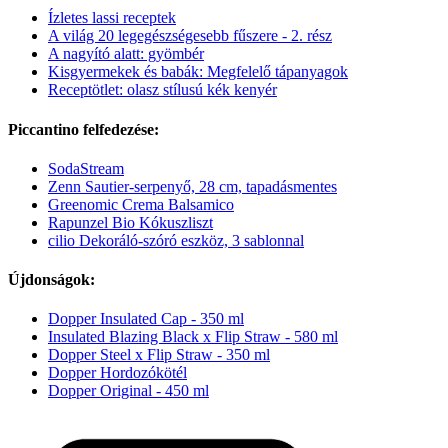
Ízletes lassi receptek
A világ 20 legegészségesebb fűszere - 2. rész
A nagyító alatt: gyömbér
Kisgyermekek és babák: Megfelelő tápanyagok
Receptötlet: olasz stílusú kék kenyér
Piccantino felfedezése:
SodaStream
Zenn Sautier-serpenyő, 28 cm, tapadásmentes
Greenomic Crema Balsamico
Rapunzel Bio Kókuszliszt
cilio Dekoráló-szóró eszköz, 3 sablonnal
Újdonságok:
Dopper Insulated Cap - 350 ml
Insulated Blazing Black x Flip Straw - 580 ml
Dopper Steel x Flip Straw - 350 ml
Dopper Hordozókötél
Dopper Original - 450 ml