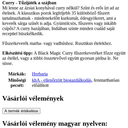
Curry - Tűzijáték a szájban
Mi lenne az ázsiai konyhával curry nélkül? Színt és erős ízt ad az
ételnek. A klasszikus porok legfeljebb 35 különböző fűszert
tartalmazhatnak - mindenekelőtt kurkumát, édesgyökeret, ami a
keverék sárga színét is adja. Gyümölcsös, fűszeres vagy inkább
csípős? A curry hazájában, Indiában szinte minden család saját
recepttel büszkélkedik.
Fűszerkeverék marha- vagy vadhúshoz. Rusztikus ételekhez.
Elkészítési tipp:
A Black Magic Curry fűszerkeveréket főzze együtt
az étellel, vagy a többi összetevővel együtt gyorsan pirítsa le. Ne
süsse.
Márkák:
Herbaria
Minőségi
kbA - ellenőrzött biogazdálkodás
, fenntarthatóan
pecsét:
előállított
Vásárlói vélemények
A termék értékelése
Vásárlói vélemény magyar nyelven: