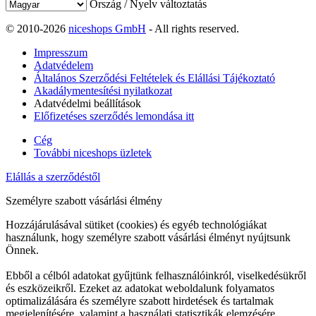
Ország / Nyelv változtatás
© 2010-2026
niceshops GmbH
- All rights reserved.
Impresszum
Adatvédelem
Általános Szerződési Feltételek és Elállási Tájékoztató
Akadálymentesítési nyilatkozat
Adatvédelmi beállítások
Előfizetéses szerződés lemondása itt
Cég
További niceshops üzletek
Elállás a szerződéstől
Személyre szabott vásárlási élmény
Hozzájárulásával sütiket (cookies) és egyéb technológiákat
használunk, hogy személyre szabott vásárlási élményt nyújtsunk
Önnek.
Ebből a célból adatokat gyűjtünk felhasználóinkról, viselkedésükről
és eszközeikről. Ezeket az adatokat weboldalunk folyamatos
optimalizálására és személyre szabott hirdetések és tartalmak
megjelenítésére, valamint a használati statisztikák elemzésére