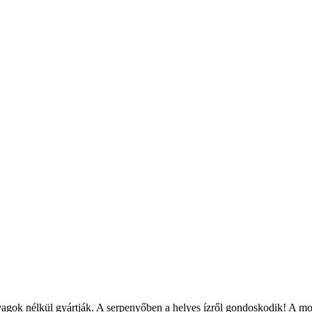
ok nélkül gyártják. A serpenyőben a helyes ízről gondoskodik! A morzs