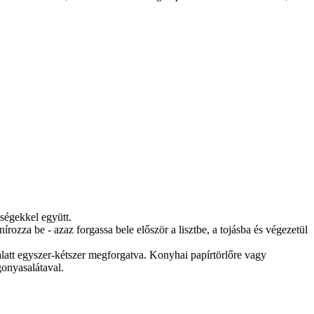
dségekkel együtt.
rozza be - azaz forgassa bele először a lisztbe, a tojásba és végezetül
 alatt egyszer-kétszer megforgatva. Konyhai papírtörlőre vagy
gonyasalátaval.