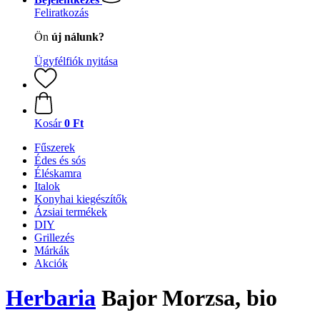
Feliratkozás
Ön
új nálunk?
Ügyfélfiók nyitása
Kosár
0 Ft
Fűszerek
Édes és sós
Éléskamra
Italok
Konyhai kiegészítők
Ázsiai termékek
DIY
Grillezés
Márkák
Akciók
Herbaria
Bajor Morzsa, bio