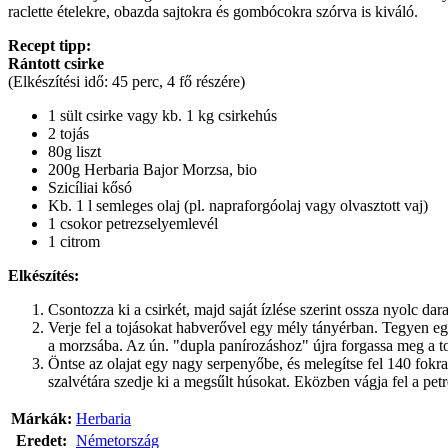
raclette ételekre, obazda sajtokra és gombócokra szórva is kiváló.
Recept tipp:
Rántott csirke
(Elkészítési idő: 45 perc, 4 fő részére)
1 sült csirke vagy kb. 1 kg csirkehús
2 tojás
80g liszt
200g Herbaria Bajor Morzsa, bio
Szicíliai kősó
Kb. 1 l semleges olaj (pl. napraforgóolaj vagy olvasztott vaj)
1 csokor petrezselyemlevél
1 citrom
Elkészítés:
Csontozza ki a csirkét, majd saját ízlése szerint ossza nyolc da
Verje fel a tojásokat habverővel egy mély tányérban. Tegyen egy 
a morzsába. Az ún. "dupla panírozáshoz" újra forgassa meg a 
Öntse az olajat egy nagy serpenyőbe, és melegítse fel 140 fokra
szalvétára szedje ki a megsűlt húsokat. Eközben vágja fel a pet
Márkák:
Herbaria
Eredet:
Németország