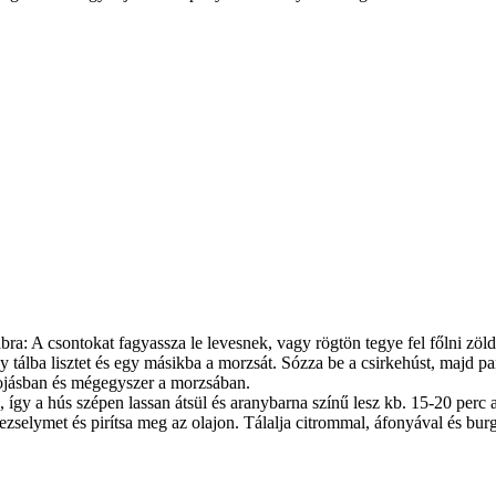
rabra: A csontokat fagyassza le levesnek, vagy rögtön tegye fel főlni zöl
tálba lisztet és egy másikba a morzsát. Sózza be a csirkehúst, majd paní
tojásban és mégegyszer a morzsában.
, így a hús szépen lassan átsül és aranybarna színű lesz kb. 15-20 perc
rezselymet és pirítsa meg az olajon. Tálalja citrommal, áfonyával és bur