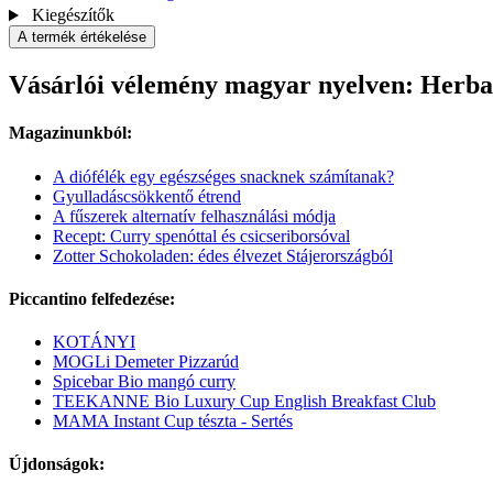
Kiegészítők
A termék értékelése
Vásárlói vélemény magyar nyelven: Herba
Magazinunkból:
A diófélék egy egészséges snacknek számítanak?
Gyulladáscsökkentő étrend
A fűszerek alternatív felhasználási módja
Recept: Curry spenóttal és csicseriborsóval
Zotter Schokoladen: édes élvezet Stájerországból
Piccantino felfedezése:
KOTÁNYI
MOGLi Demeter Pizzarúd
Spicebar Bio mangó curry
TEEKANNE Bio Luxury Cup English Breakfast Club
MAMA Instant Cup tészta - Sertés
Újdonságok: