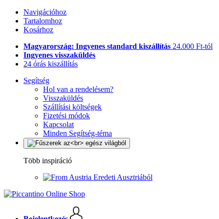
Navigációhoz
Tartalomhoz
Kosárhoz
Magyarország: Ingyenes standard kiszállítás
24.000 Ft-tól
Ingyenes visszaküldés
24 órás kiszállítás
Segítség
Hol van a rendelésem?
Visszaküldés
Szállítási költségek
Fizetési módok
Kapcsolat
Minden Segítség-téma
Több inspiráció
Eredeti Ausztriából
Bejelentkezés