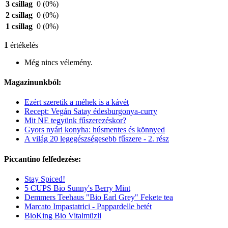
3 csillag
0
(0%)
2 csillag
0
(0%)
1 csillag
0
(0%)
1
értékelés
Még nincs vélemény.
Magazinunkból:
Ezért szeretik a méhek is a kávét
Recept: Vegán Satay édesburgonya-curry
Mit NE tegyünk fűszerezéskor?
Gyors nyári konyha: húsmentes és könnyed
A világ 20 legegészségesebb fűszere - 2. rész
Piccantino felfedezése:
Stay Spiced!
5 CUPS Bio Sunny's Berry Mint
Demmers Teehaus "Bio Earl Grey" Fekete tea
Marcato Impastatrici - Pappardelle betét
BioKing Bio Vitalmüzli