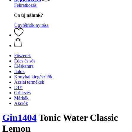
Feliratkozás
Ön
új nálunk?
Ügyfélfiók nyitása
Fűszerek
Édes és sós
Éléskamra
Italok
Konyhai kiegészítők
Ázsiai termékek
DIY
Grillezés
Márkák
Akciók
Gin1404
Tonic Water Classic
Lemon