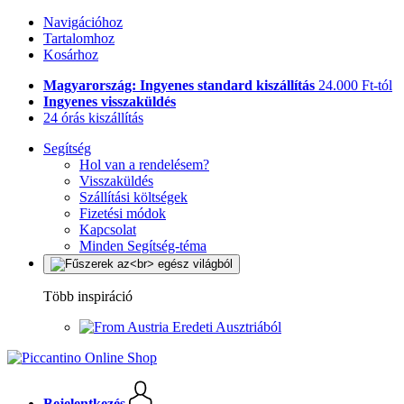
Navigációhoz
Tartalomhoz
Kosárhoz
Magyarország: Ingyenes standard kiszállítás
24.000 Ft-tól
Ingyenes visszaküldés
24 órás kiszállítás
Segítség
Hol van a rendelésem?
Visszaküldés
Szállítási költségek
Fizetési módok
Kapcsolat
Minden Segítség-téma
Több inspiráció
Eredeti Ausztriából
Bejelentkezés