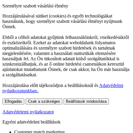
Személyre szabott vásárlási élmény
Hozzájárulásával sütiket (cookies) és egyéb technológiákat
használunk, hogy személyre szabott vásárlási élményt nyújtsunk
Önnek.
Ebből a célból adatokat gyűjtünk felhasználóinkról, viselkedésükről
és eszközeikről. Ezeket az adatokat weboldalunk folyamatos
optimalizálására és személyre szabott hirdetések és tartalmak
megjelenítésére, valamint a használati statisztikák elemzésére
használjuk fel. Az Ön titkosított adatait külső szolgáltatókkal is
szinkronizálhatjuk, és az ő online hirdetési csatornáikon keresztül
ajánlatokat mutathatunk Önnek, de csak akkor, ha Ön már használja
a szolgáltatásaikat.
Hozzájárulása előtt tájékozódjon a beállításoknál és
Adatvédelmi
nyilatkozatunkban.
.
Elfogadás
Csak a szükséges
Beállítások módosítása
Adatvédelemi nyilatkozatot
Egyéni adatvédelmi beállítások
Customer match marketing