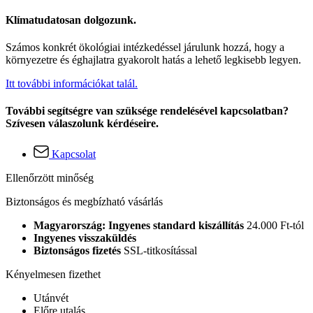
Klímatudatosan dolgozunk.
Számos konkrét ökológiai intézkedéssel járulunk hozzá, hogy a
környezetre és éghajlatra gyakorolt hatás a lehető legkisebb legyen.
Itt további információkat talál.
További segítségre van szüksége rendelésével kapcsolatban?
Szívesen válaszolunk kérdéseire.
Kapcsolat
Ellenőrzött minőség
Biztonságos és megbízható vásárlás
Magyarország: Ingyenes standard kiszállítás
24.000 Ft-tól
Ingyenes visszaküldés
Biztonságos fizetés
SSL-titkosítással
Kényelmesen fizethet
Utánvét
Előre utalás