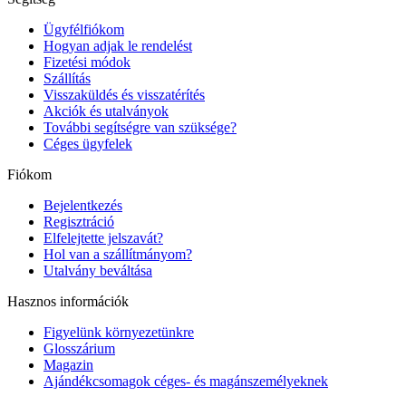
Ügyfélfiókom
Hogyan adjak le rendelést
Fizetési módok
Szállítás
Visszaküldés és visszatérítés
Akciók és utalványok
További segítségre van szüksége?
Céges ügyfelek
Fiókom
Bejelentkezés
Regisztráció
Elfelejtette jelszavát?
Hol van a szállítmányom?
Utalvány beváltása
Hasznos információk
Figyelünk környezetünkre
Glosszárium
Magazin
Ajándékcsomagok céges- és magánszemélyeknek