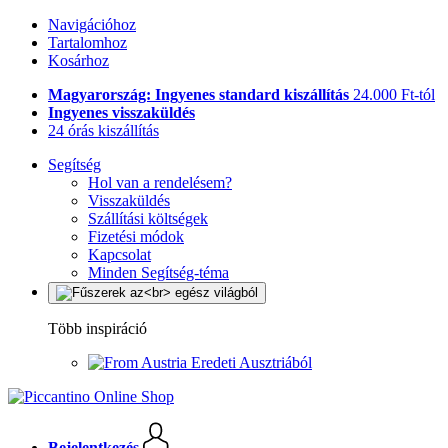
Navigációhoz
Tartalomhoz
Kosárhoz
Magyarország: Ingyenes standard kiszállítás
24.000 Ft-tól
Ingyenes visszaküldés
24 órás kiszállítás
Segítség
Hol van a rendelésem?
Visszaküldés
Szállítási költségek
Fizetési módok
Kapcsolat
Minden Segítség-téma
Több inspiráció
Eredeti Ausztriából
Bejelentkezés