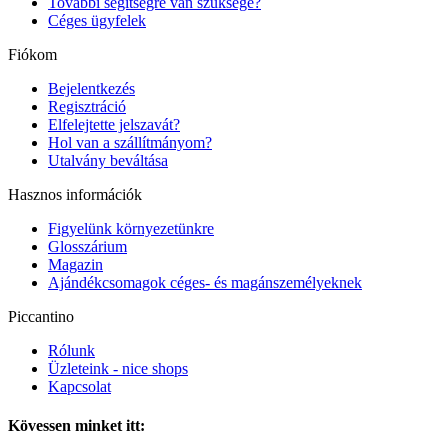
További segítségre van szüksége?
Céges ügyfelek
Fiókom
Bejelentkezés
Regisztráció
Elfelejtette jelszavát?
Hol van a szállítmányom?
Utalvány beváltása
Hasznos információk
Figyelünk környezetünkre
Glosszárium
Magazin
Ajándékcsomagok céges- és magánszemélyeknek
Piccantino
Rólunk
Üzleteink - nice shops
Kapcsolat
Kövessen minket itt: