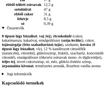
ebből telített zsírsavak
12,5 g
szénhidrát
47 g
ebből cukor
31 g
fehérje
8,5 g
só
0,39 g
Összetevők
0 típusú lágy búzaliszt
,
vaj
(
tej
),
étcsokoládé
(cukor,
kakaómassza, kakaóvaj, emulgeálószer (
szója-lecitin
)), cukor,
tojássárgája
(
friss szabadtartású tojás
), szultanin,
kovász
(
0
típusú lágy búzaliszt
, víz), 12 % kandírozott citrusfélék
(narancshéj, citromhéj, glükózszirup, fruktóz, szacharóz, koncentrált
citromlé), emulgeálószer (étkezési zsírsavak mono- és digliceridjei),
teljes tej
, invert cukorszirup, só, méz, glükóz-fruktóz szirup,
árpamaláta kivonat
, természetes aromák, Bourbon vanília aroma
Jogi információk
Kapcsolódó termékek