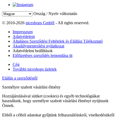
Ország / Nyelv változtatás
© 2010-2026
niceshops GmbH
- All rights reserved.
Impresszum
Adatvédelem
Általános Szerződési Feltételek és Elállási Tájékoztató
Akadálymentesítési nyilatkozat
Adatvédelmi beállítások
Előfizetéses szerződés lemondása itt
Cég
További niceshops üzletek
Elállás a szerződéstől
Személyre szabott vásárlási élmény
Hozzájárulásával sütiket (cookies) és egyéb technológiákat
használunk, hogy személyre szabott vásárlási élményt nyújtsunk
Önnek.
Ebből a célból adatokat gyűjtünk felhasználóinkról, viselkedésükről