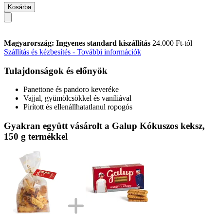
Kosárba
Magyarország: Ingyenes standard kiszállítás
24.000 Ft-tól
Szállítás és kézbesítés - További információk
Tulajdonságok és előnyök
Panettone és pandoro keveréke
Vajjal, gyümölcsökkel és vaníliával
Pirított és ellenállhatatlanul ropogós
Gyakran együtt vásárolt a Galup Kókuszos keksz,
150 g termékkel