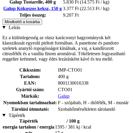
Galup Tostarelle, 400 g
5.830 Ft
(14.575 Ft / kg)
Galup Kókuszos keksz, 150 g
3.377 Ft
(22.513 Ft / kg)
Teljes összeg:
9.207 Ft
Mindkettő a kosárba
Leírás
Ez a különlegesség az olasz karácsonyi hagyományok két
klasszikusát egyesíti pirított formában. A panettone és pandoro
szeletek aranyló ropogósságot kínálnak, a vaj, a kandírozott
citrusfélék és a vanília finom aromáival. Tökéletesen fogyasztható
reggelire krémmel, vagy édes lezárásként kávé és tea mellé.
Cikkszám:
IMP-CTO01
Tartalom:
400 g
EAN:
8001130016338
Gyártói szám:
CTO01
Márkák:
Galup
Nyomokban tartalmazhat:
F - szójabab, H - diófélék, M - mustár
Tárolási útmutató:
Szobahőmérsékleten tárolandó
Tápérték
Tápérték
/ 100 g
energia tartalom / energia
1595 / 381 kj / kcal
zsír
17 g