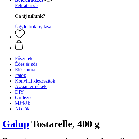
Feliratkozás
Ön
új nálunk?
Ügyfélfiók nyitása
Fűszerek
Édes és sós
Éléskamra
Italok
Konyhai kiegészítők
Ázsiai termékek
DIY
Grillezés
Márkák
Akciók
Galup
Tostarelle, 400 g