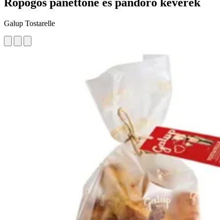
Ropogós panettone és pandoro keverék
Galup Tostarelle