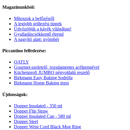
Magazinunkból:
Mítoszok a befőzésről
A legjobb grillezési tippek
Üdvözöljük a kávék világában!
Gyulladáscsökkentő étrend
A nagyító alatt: gyömbér
Piccantino felfedezése:
OATLY
Gourmet-szeletelő, rozsdamentes acélpengével
Küchenprofi JUMBO négyoldalú reszelő
Birkmann Easy Baking Sodrófa
Birkmann Home Baking tepsi
Újdonságok:
Dopper Insulated - 350 ml
Dopper Flip Straw
Dopper Insulated Cap - 580 ml
Dopper Steel
Dopper Wrist Cord Black Mug Ring