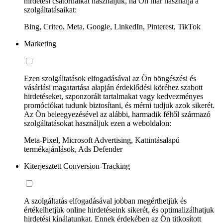
hirdetési csatornáikat használjuk, ha Ön már használja a
szolgáltatásaikat:
Bing, Criteo, Meta, Google, LinkedIn, Pinterest, TikTok
Marketing
Ezen szolgáltatások elfogadásával az Ön böngészési és
vásárlási magatartása alapján érdeklődési köréhez szabott
hirdetéseket, szponzorált tartalmakat vagy kedvezményes
promóciókat tudunk biztosítani, és mérni tudjuk azok sikerét.
Az Ön beleegyezésével az alábbi, harmadik féltől származó
szolgáltatásokat használjuk ezen a weboldalon:
Meta-Pixel, Microsoft Advertising, Kattintásalapú
termékajánlások, Ads Defender
Kiterjesztett Conversion-Tracking
A szolgáltatás elfogadásával jobban megérthetjük és
értékelhetjük online hirdetéseink sikerét, és optimalizálhatjuk
hirdetési kínálatunkat. Ennek érdekében az Ön titkosított