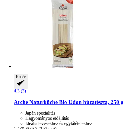
Kosár
4.3 (3)
Arche Naturküche
Bio Udon búzatészta, 250 g
Japán specialitás
Hagyományos előállítás
Ideális levesekhez és egytálételekhez
1.430 Ft
(5.720 Ft / kg)