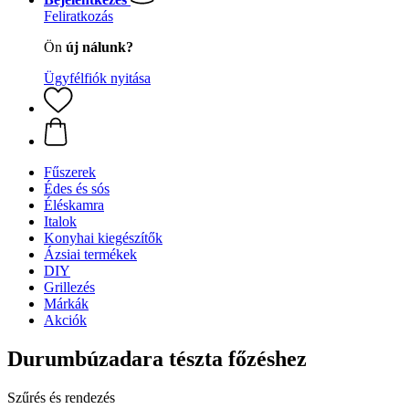
Feliratkozás
Ön
új nálunk?
Ügyfélfiók nyitása
Fűszerek
Édes és sós
Éléskamra
Italok
Konyhai kiegészítők
Ázsiai termékek
DIY
Grillezés
Márkák
Akciók
Durumbúzadara tészta főzéshez
Szűrés és rendezés