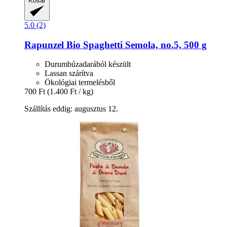
Kosár
5.0 (2)
Rapunzel
Bio Spaghetti Semola, no.5, 500 g
Durumbúzadarából készült
Lassan szárítva
Ökológiai termelésből
700 Ft
(1.400 Ft / kg)
Szállítás eddig: augusztus 12.