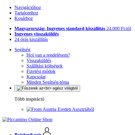
Navigációhoz
Tartalomhoz
Kosárhoz
Magyarország: Ingyenes standard kiszállítás
24.000 Ft-tól
Ingyenes visszaküldés
24 órás kiszállítás
Segítség
Hol van a rendelésem?
Visszaküldés
Szállítási költségek
Fizetési módok
Kapcsolat
Minden Segítség-téma
Több inspiráció
Eredeti Ausztriából
Bejelentkezés