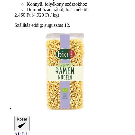
Könnyű, folyékony szószokhoz
Durumbúzadarából, tojás nélkül
2.460 Ft
(4.920 Ft / kg)
Szállítás eddig: augusztus 12.
Kosár
5.0 (2)