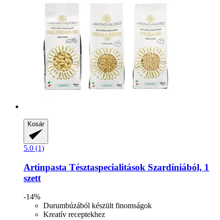
Kosár
5.0 (1)
Artinpasta
Tésztaspecialitások Szardíniából, 1
szett
-14%
Durumbúzából készült finomságok
Kreatív receptekhez