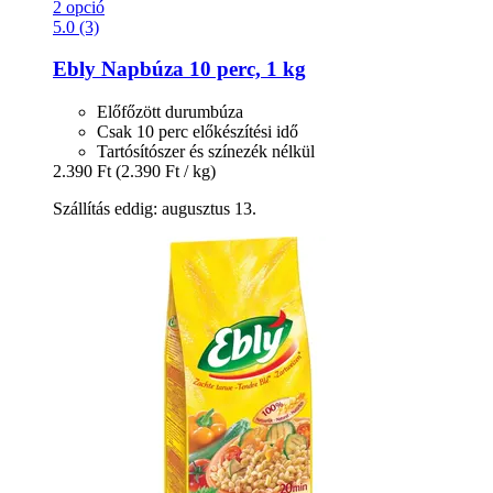
2 opció
5.0 (3)
Ebly
Napbúza 10 perc, 1 kg
Előfőzött durumbúza
Csak 10 perc előkészítési idő
Tartósítószer és színezék nélkül
2.390 Ft
(2.390 Ft / kg)
Szállítás eddig: augusztus 13.