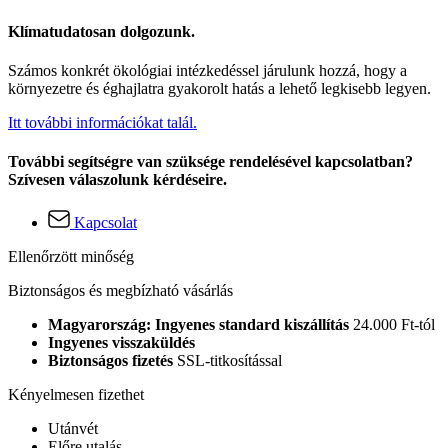
Klímatudatosan dolgozunk.
Számos konkrét ökológiai intézkedéssel járulunk hozzá, hogy a
környezetre és éghajlatra gyakorolt hatás a lehető legkisebb legyen.
Itt további információkat talál.
További segítségre van szüksége rendelésével kapcsolatban?
Szívesen válaszolunk kérdéseire.
Kapcsolat
Ellenőrzött minőség
Biztonságos és megbízható vásárlás
Magyarország: Ingyenes standard kiszállítás
24.000 Ft-tól
Ingyenes visszaküldés
Biztonságos fizetés
SSL-titkosítással
Kényelmesen fizethet
Utánvét
Előre utalás