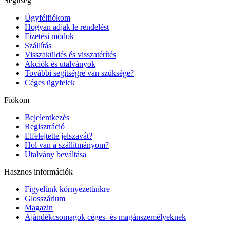
Segítség
Ügyfélfiókom
Hogyan adjak le rendelést
Fizetési módok
Szállítás
Visszaküldés és visszatérítés
Akciók és utalványok
További segítségre van szüksége?
Céges ügyfelek
Fiókom
Bejelentkezés
Regisztráció
Elfelejtette jelszavát?
Hol van a szállítmányom?
Utalvány beváltása
Hasznos információk
Figyelünk környezetünkre
Glosszárium
Magazin
Ajándékcsomagok céges- és magánszemélyeknek