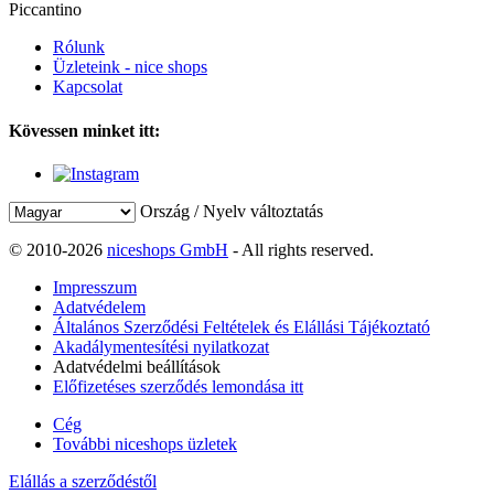
Piccantino
Rólunk
Üzleteink - nice shops
Kapcsolat
Kövessen minket itt:
Ország / Nyelv változtatás
© 2010-2026
niceshops GmbH
- All rights reserved.
Impresszum
Adatvédelem
Általános Szerződési Feltételek és Elállási Tájékoztató
Akadálymentesítési nyilatkozat
Adatvédelmi beállítások
Előfizetéses szerződés lemondása itt
Cég
További niceshops üzletek
Elállás a szerződéstől