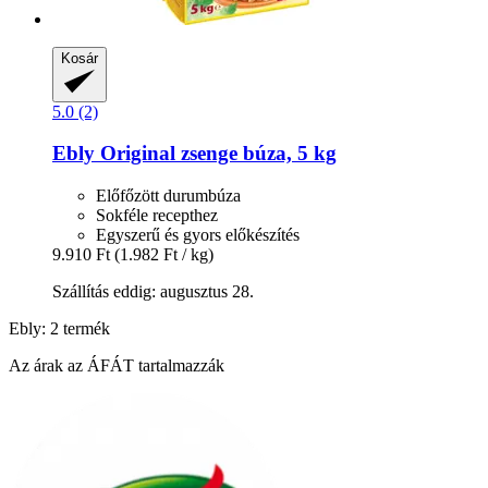
Kosár
5.0 (2)
Ebly
Original zsenge búza, 5 kg
Előfőzött durumbúza
Sokféle recepthez
Egyszerű és gyors előkészítés
9.910 Ft
(1.982 Ft / kg)
Szállítás eddig: augusztus 28.
Ebly: 2 termék
Az árak az ÁFÁT tartalmazzák