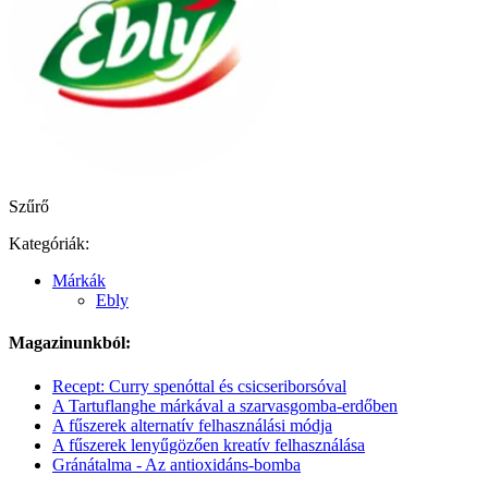
Szűrő
Kategóriák:
Márkák
Ebly
Magazinunkból:
Recept: Curry spenóttal és csicseriborsóval
A Tartuflanghe márkával a szarvasgomba-erdőben
A fűszerek alternatív felhasználási módja
A fűszerek lenyűgözően kreatív felhasználása
Gránátalma - Az antioxidáns-bomba