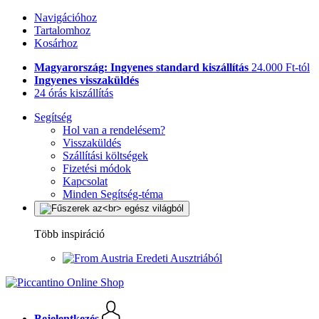
Navigációhoz
Tartalomhoz
Kosárhoz
Magyarország: Ingyenes standard kiszállítás
24.000 Ft-tól
Ingyenes visszaküldés
24 órás kiszállítás
Segítség
Hol van a rendelésem?
Visszaküldés
Szállítási költségek
Fizetési módok
Kapcsolat
Minden Segítség-téma
Több inspiráció
Eredeti Ausztriából
Bejelentkezés