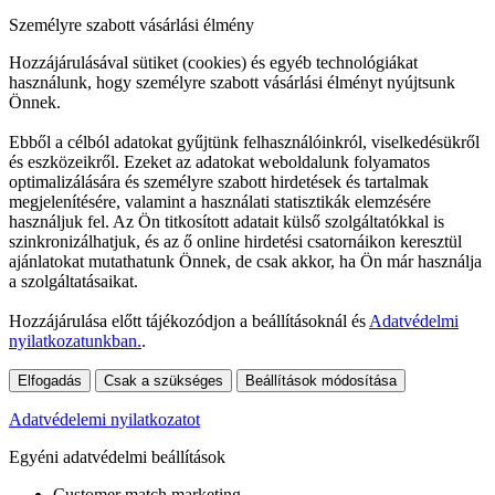
Személyre szabott vásárlási élmény
Hozzájárulásával sütiket (cookies) és egyéb technológiákat
használunk, hogy személyre szabott vásárlási élményt nyújtsunk
Önnek.
Ebből a célból adatokat gyűjtünk felhasználóinkról, viselkedésükről
és eszközeikről. Ezeket az adatokat weboldalunk folyamatos
optimalizálására és személyre szabott hirdetések és tartalmak
megjelenítésére, valamint a használati statisztikák elemzésére
használjuk fel. Az Ön titkosított adatait külső szolgáltatókkal is
szinkronizálhatjuk, és az ő online hirdetési csatornáikon keresztül
ajánlatokat mutathatunk Önnek, de csak akkor, ha Ön már használja
a szolgáltatásaikat.
Hozzájárulása előtt tájékozódjon a beállításoknál és
Adatvédelmi
nyilatkozatunkban.
.
Elfogadás
Csak a szükséges
Beállítások módosítása
Adatvédelemi nyilatkozatot
Egyéni adatvédelmi beállítások
Customer match marketing