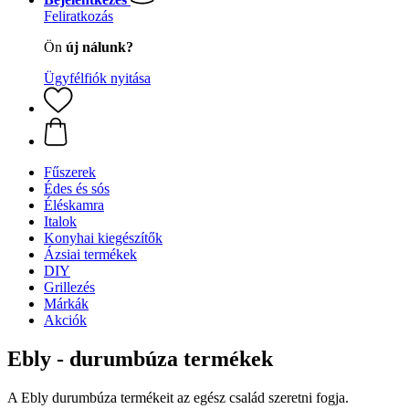
Feliratkozás
Ön
új nálunk?
Ügyfélfiók nyitása
Fűszerek
Édes és sós
Éléskamra
Italok
Konyhai kiegészítők
Ázsiai termékek
DIY
Grillezés
Márkák
Akciók
Ebly - durumbúza termékek
A Ebly durumbúza termékeit az egész család szeretni fogja.