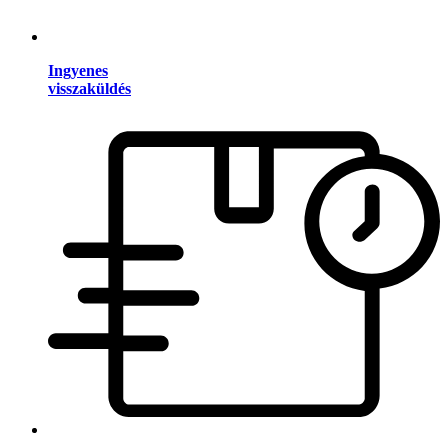
Ingyenes
visszaküldés