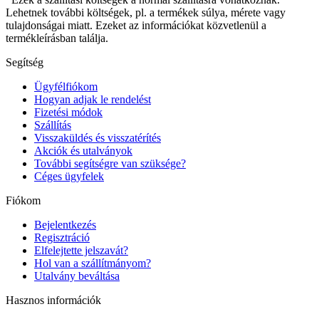
Lehetnek további költségek, pl. a termékek súlya, mérete vagy
tulajdonságai miatt. Ezeket az információkat közvetlenül a
termékleírásban találja.
Segítség
Ügyfélfiókom
Hogyan adjak le rendelést
Fizetési módok
Szállítás
Visszaküldés és visszatérítés
Akciók és utalványok
További segítségre van szüksége?
Céges ügyfelek
Fiókom
Bejelentkezés
Regisztráció
Elfelejtette jelszavát?
Hol van a szállítmányom?
Utalvány beváltása
Hasznos információk