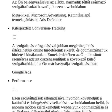
Az Ön beleegyezésével az alábbi, harmadik féltől származó
szolgáltatásokat használjuk ezen a weboldalon:
Meta-Pixel, Microsoft Advertising, Kattintásalapú
termékajánlások, Ads Defender
Kiterjesztett Conversion-Tracking
A szolgáltatás elfogadásával jobban megérthetjük és
értékelhetjük online hirdetéseink sikerét, és optimalizálhatjuk
hirdetési kínálatunkat. Ennek érdekében az Ön titkosított
személyes adatait összehasonlítjuk a következő külső
szolgáltatókkal, ha Ön már használja szolgáltatásaikat:
Google Ads
Performance
Ezen szolgáltatások elfogadásával nyomon követhetjük a
kattintási és böngészési viselkedést a weboldalunkon belül, és
anonim módon kiértékelhetjük webhelyünk optimalizálása és
az általános felhasználói élmény folyamatos javítása