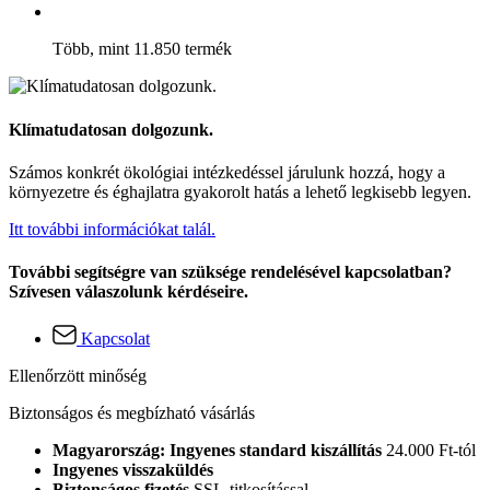
Több, mint 11.850 termék
Klímatudatosan dolgozunk.
Számos konkrét ökológiai intézkedéssel járulunk hozzá, hogy a
környezetre és éghajlatra gyakorolt hatás a lehető legkisebb legyen.
Itt további információkat talál.
További segítségre van szüksége rendelésével kapcsolatban?
Szívesen válaszolunk kérdéseire.
Kapcsolat
Ellenőrzött minőség
Biztonságos és megbízható vásárlás
Magyarország: Ingyenes standard kiszállítás
24.000 Ft-tól
Ingyenes visszaküldés
Biztonságos fizetés
SSL-titkosítással