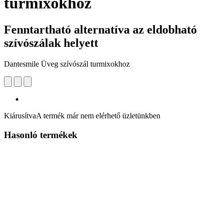
turmixokhoz
Fenntartható alternatíva az eldobható
szívószálak helyett
Dantesmile Üveg szívószál turmixokhoz
Kiárusítva
A termék már nem elérhető üzletünkben
Hasonló termékek