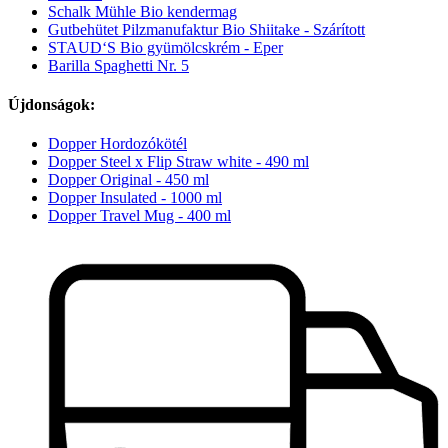
Schalk Mühle Bio kendermag
Gutbehütet Pilzmanufaktur Bio Shiitake - Szárított
STAUD‘S Bio gyümölcskrém - Eper
Barilla Spaghetti Nr. 5
Újdonságok:
Dopper Hordozókötél
Dopper Steel x Flip Straw white - 490 ml
Dopper Original - 450 ml
Dopper Insulated - 1000 ml
Dopper Travel Mug - 400 ml