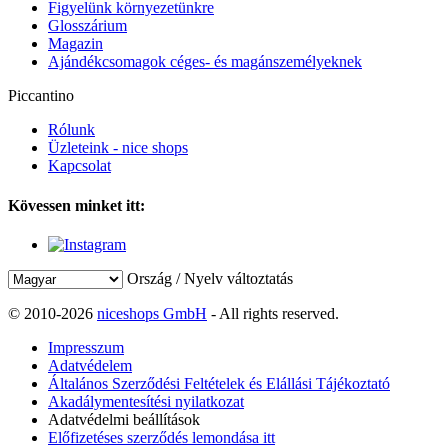
Figyelünk környezetünkre
Glosszárium
Magazin
Ajándékcsomagok céges- és magánszemélyeknek
Piccantino
Rólunk
Üzleteink - nice shops
Kapcsolat
Kövessen minket itt:
Ország / Nyelv változtatás
© 2010-2026
niceshops GmbH
- All rights reserved.
Impresszum
Adatvédelem
Általános Szerződési Feltételek és Elállási Tájékoztató
Akadálymentesítési nyilatkozat
Adatvédelmi beállítások
Előfizetéses szerződés lemondása itt