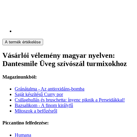
A termék értékelése
Vásárlói vélemény magyar nyelven:
Dantesmile Üveg szívószál turmixokhoz
Magazinunkból:
Gránátalma - Az antioxidáns-bomba
Saját készítésű Curry por
Csillaghullás és bruschetta: ínyenc piknik a Perseidákkal!
Bazsalikom - A finom királyfű
Mítoszok a befőzésről
Piccantino felfedezése:
Humana