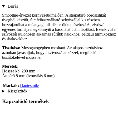
Leírás
Smoothie-élvezet környezetkímélően: A strapabíró boroszilikát
üvegből készült, újrafelhasználható szívószállal kis részben
hozzájárulhat a műanyaghulladék csökkentéséhez! A szívószál
egyenes formája megkönnyíti a használat utáni tisztítást. Ezenkívül a
szívószál különösen alkalmas sűrűbb italokhoz, például turmixokhoz
és shake-ekhez.
Tisztítása:
Mosogatógépben mosható. Az alapos tisztításhoz
azonban javasoljuk, hogy a szívószálat kézzel, megfelelő
tisztítókefével mossa le.
Méretek:
Hossza kb. 200 mm
Átmérő 8 mm (ivónyílás 6 mm)
Márkák:
Dantesmile
Kiegészítők
Kapcsolódó termékek