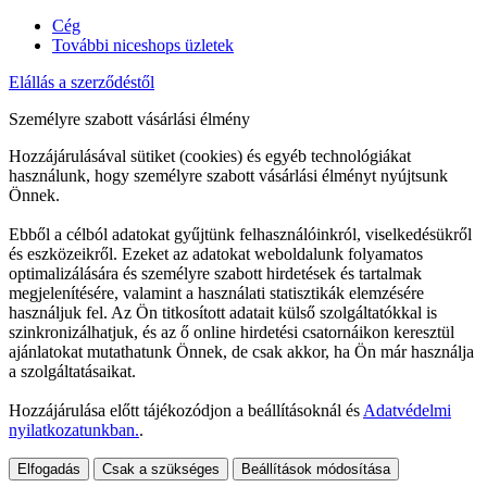
Cég
További niceshops üzletek
Elállás a szerződéstől
Személyre szabott vásárlási élmény
Hozzájárulásával sütiket (cookies) és egyéb technológiákat
használunk, hogy személyre szabott vásárlási élményt nyújtsunk
Önnek.
Ebből a célból adatokat gyűjtünk felhasználóinkról, viselkedésükről
és eszközeikről. Ezeket az adatokat weboldalunk folyamatos
optimalizálására és személyre szabott hirdetések és tartalmak
megjelenítésére, valamint a használati statisztikák elemzésére
használjuk fel. Az Ön titkosított adatait külső szolgáltatókkal is
szinkronizálhatjuk, és az ő online hirdetési csatornáikon keresztül
ajánlatokat mutathatunk Önnek, de csak akkor, ha Ön már használja
a szolgáltatásaikat.
Hozzájárulása előtt tájékozódjon a beállításoknál és
Adatvédelmi
nyilatkozatunkban.
.
Elfogadás
Csak a szükséges
Beállítások módosítása