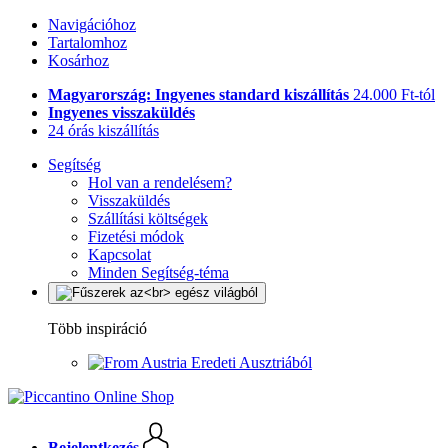
Navigációhoz
Tartalomhoz
Kosárhoz
Magyarország: Ingyenes standard kiszállítás
24.000 Ft-tól
Ingyenes visszaküldés
24 órás kiszállítás
Segítség
Hol van a rendelésem?
Visszaküldés
Szállítási költségek
Fizetési módok
Kapcsolat
Minden Segítség-téma
Több inspiráció
Eredeti Ausztriából
Bejelentkezés