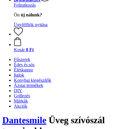
Feliratkozás
Ön
új nálunk?
Ügyfélfiók nyitása
Kosár
0 Ft
Fűszerek
Édes és sós
Éléskamra
Italok
Konyhai kiegészítők
Ázsiai termékek
DIY
Grillezés
Márkák
Akciók
Dantesmile
Üveg szívószál