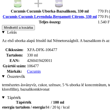
Cucumis Cucumis Uborka-Bazsalikom, 330 ml
770 Ft
Cucumis Cucumis Levendula-Bergamott Citrom, 330 ml
770 Ft
Teljes összeg:
1.540 F
Mindkettő a kosárba
Leírás
Az első uborka alapú frissítő ital Németországból. A bazsalikom és a
Cikkszám:
XFA-DFK-106477
Tartalom:
330 ml
EAN:
4260419420011
Gyártói szám:
106477
Márkák:
Cucumis
Összetevők
természetes ásványvíz, cukor, szénsav, 5 % uborka lé koncentrátum, ter
klorofillin), bazsalikomkivonat
Tápérték
Tápérték
/ 100 ml
energia tartalom / energia
84 / 20 kj / kcal