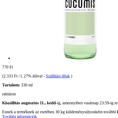
770 Ft
(
2.333 Ft / l
, 27% áfával
-
Szállítási díjak
)
Tartalom:
330 ml
raktáron
Kiszállítás augusztus 11., kedd
-ig, amennyiben
vasárnap 23:59-ig
re
Ennek a terméknek az esetében 30 kg küldeménysúlyonként további
További információk