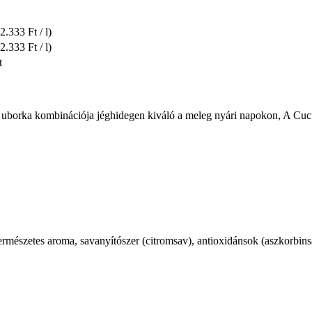
(2.333 Ft / l)
(2.333 Ft / l)
t
z uborka kombinációja jéghidegen kiváló a meleg nyári napokon, A Cucu
mészetes aroma, savanyítószer (citromsav), antioxidánsok (aszkorbinsav)