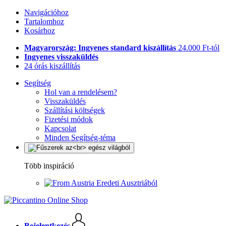
Navigációhoz
Tartalomhoz
Kosárhoz
Magyarország: Ingyenes standard kiszállítás
24.000 Ft-tól
Ingyenes visszaküldés
24 órás kiszállítás
Segítség
Hol van a rendelésem?
Visszaküldés
Szállítási költségek
Fizetési módok
Kapcsolat
Minden Segítség-téma
Több inspiráció
Eredeti Ausztriából
Bejelentkezés