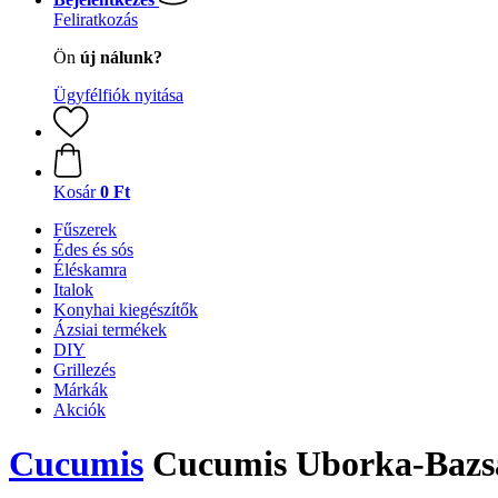
Feliratkozás
Ön
új nálunk?
Ügyfélfiók nyitása
Kosár
0 Ft
Fűszerek
Édes és sós
Éléskamra
Italok
Konyhai kiegészítők
Ázsiai termékek
DIY
Grillezés
Márkák
Akciók
Cucumis
Cucumis Uborka-Bazsa