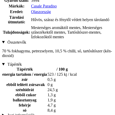
Gyártói szám:
5994
Márkák:
Casale Paradiso
Eredet:
Olaszország
Tárolási
Hűvös, száraz és fénytől védett helyen tárolandó
útmutató:
Mesterséges aromáktól mentes, Mesterséges
Tulajdonságok:
színezékektől mentes, Tartósítószer-mentes,
Ízfokozóktól mentes
Összetevők
70 % fokhagyma, petrezselyem, 10,5 % chilli, só, tartósítószer (kén-
dioxid)
Tápérték
Tápérték
/ 100 g
energia tartalom / energia
523 / 125 kj / kcal
zsír
0,5 g
ebből telített zsírsavak
0 g
szénhidrát
24,5 g
ebből cukor
1,3 g
ballasztanyag
1,9 g
fehérje
4,7 g
só
8,4 g