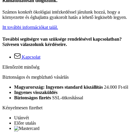
Klímatudatosan dolgozunk.
Számos konkrét ökológiai intézkedéssel járulunk hozzá, hogy a
környezetre és éghajlatra gyakorolt hatás a lehető legkisebb legyen.
Itt további információkat talál.
További segítségre van szüksége rendelésével kapcsolatban?
Szívesen válaszolunk kérdéseire.
Kapcsolat
Ellenőrzött minőség
Biztonságos és megbízható vásárlás
Magyarország: Ingyenes standard kiszállítás
24.000 Ft-tól
Ingyenes visszaküldés
Biztonságos fizetés
SSL-titkosítással
Kényelmesen fizethet
Utánvét
Előre utalás