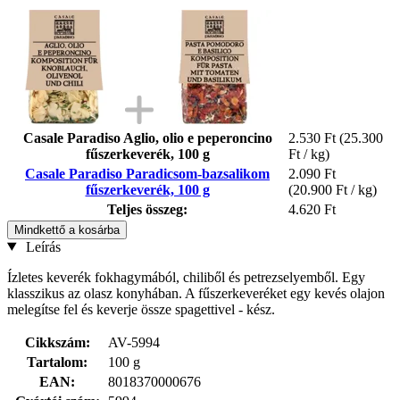
Casale Paradiso Aglio, olio e peperoncino
2.530 Ft
(25.300
fűszerkeverék, 100 g
Ft / kg)
Casale Paradiso Paradicsom-bazsalikom
2.090 Ft
fűszerkeverék, 100 g
(20.900 Ft / kg)
Teljes összeg:
4.620 Ft
Mindkettő a kosárba
Leírás
Ízletes keverék fokhagymából, chiliből és petrezselyemből. Egy
klasszikus az olasz konyhában. A fűszerkeveréket egy kevés olajon
melegítse fel és keverje össze spagettivel - kész.
Cikkszám:
AV-5994
Tartalom:
100 g
EAN:
8018370000676