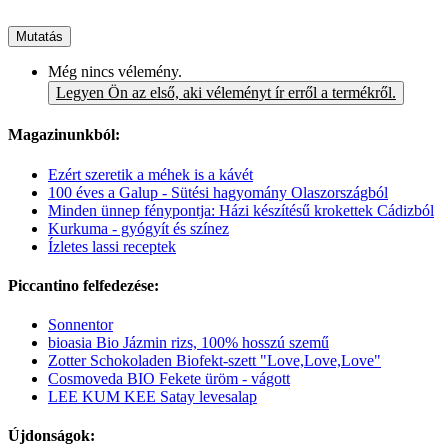
Mutatás
Még nincs vélemény.
Legyen Ön az első, aki véleményt ír erről a termékről.
Magazinunkból:
Ezért szeretik a méhek is a kávét
100 éves a Galup - Sütési hagyomány Olaszországból
Minden ünnep fénypontja: Házi készítésű krokettek Cádizból
Kurkuma - gyógyít és színez
Ízletes lassi receptek
Piccantino felfedezése:
Sonnentor
bioasia Bio Jázmin rizs, 100% hosszú szemű
Zotter Schokoladen Biofekt-szett "Love,Love,Love"
Cosmoveda BIO Fekete üröm - vágott
LEE KUM KEE Satay levesalap
Újdonságok: