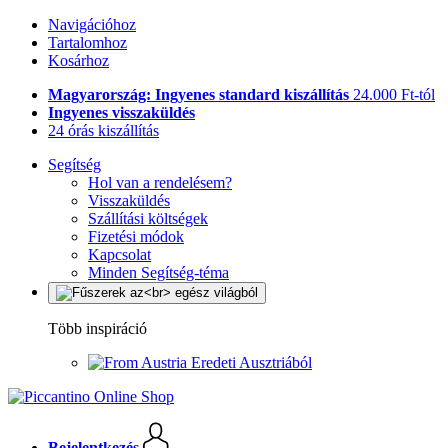
Navigációhoz
Tartalomhoz
Kosárhoz
Magyarország: Ingyenes standard kiszállítás
24.000 Ft-tól
Ingyenes visszaküldés
24 órás kiszállítás
Segítség
Hol van a rendelésem?
Visszaküldés
Szállítási költségek
Fizetési módok
Kapcsolat
Minden Segítség-téma
Több inspiráció
Eredeti Ausztriából
Bejelentkezés