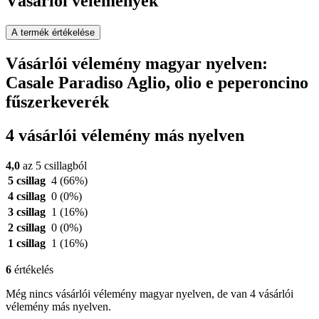
Vásárlói vélemények
A termék értékelése
Vásárlói vélemény magyar nyelven:
Casale Paradiso Aglio, olio e peperoncino
fűszerkeverék
4 vásárlói vélemény más nyelven
4,0
az 5 csillagból
5 csillag
4
(66%)
4 csillag
0
(0%)
3 csillag
1
(16%)
2 csillag
0
(0%)
1 csillag
1
(16%)
6
értékelés
Még nincs vásárlói vélemény magyar nyelven, de van 4 vásárlói
vélemény más nyelven.