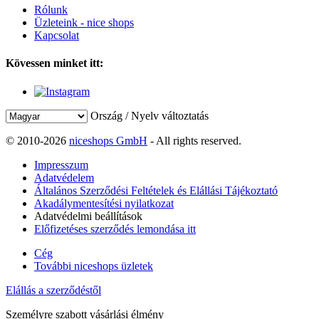
Rólunk
Üzleteink - nice shops
Kapcsolat
Kövessen minket itt:
Ország / Nyelv változtatás
© 2010-2026
niceshops GmbH
- All rights reserved.
Impresszum
Adatvédelem
Általános Szerződési Feltételek és Elállási Tájékoztató
Akadálymentesítési nyilatkozat
Adatvédelmi beállítások
Előfizetéses szerződés lemondása itt
Cég
További niceshops üzletek
Elállás a szerződéstől
Személyre szabott vásárlási élmény