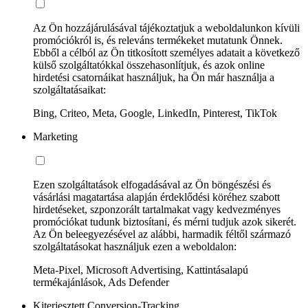
Az Ön hozzájárulásával tájékoztatjuk a weboldalunkon kívüli
promóciókról is, és releváns termékeket mutatunk Önnek.
Ebből a célból az Ön titkosított személyes adatait a következő
külső szolgáltatókkal összehasonlítjuk, és azok online
hirdetési csatornáikat használjuk, ha Ön már használja a
szolgáltatásaikat:
Bing, Criteo, Meta, Google, LinkedIn, Pinterest, TikTok
Marketing
Ezen szolgáltatások elfogadásával az Ön böngészési és
vásárlási magatartása alapján érdeklődési köréhez szabott
hirdetéseket, szponzorált tartalmakat vagy kedvezményes
promóciókat tudunk biztosítani, és mérni tudjuk azok sikerét.
Az Ön beleegyezésével az alábbi, harmadik féltől származó
szolgáltatásokat használjuk ezen a weboldalon:
Meta-Pixel, Microsoft Advertising, Kattintásalapú
termékajánlások, Ads Defender
Kiterjesztett Conversion-Tracking