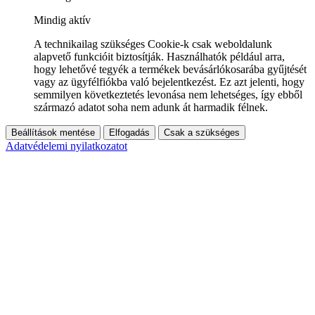
Mindig aktív
A technikailag szükséges Cookie-k csak weboldalunk
alapvető funkcióit biztosítják. Használhatók például arra,
hogy lehetővé tegyék a termékek bevásárlókosarába gyűjtését
vagy az ügyfélfiókba való bejelentkezést. Ez azt jelenti, hogy
semmilyen következtetés levonása nem lehetséges, így ebből
származó adatot soha nem adunk át harmadik félnek.
Beállítások mentése
Elfogadás
Csak a szükséges
Adatvédelemi nyilatkozatot