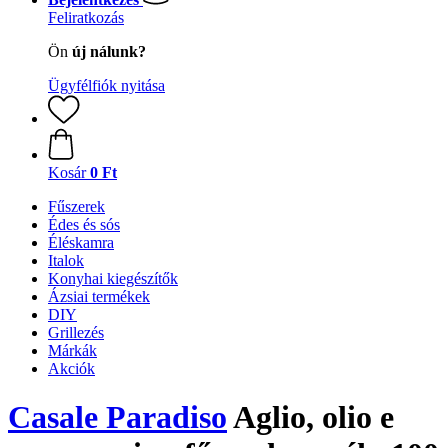
Feliratkozás
Ön
új nálunk?
Ügyfélfiók nyitása
Kosár
0 Ft
Fűszerek
Édes és sós
Éléskamra
Italok
Konyhai kiegészítők
Ázsiai termékek
DIY
Grillezés
Márkák
Akciók
Casale Paradiso
Aglio, olio e