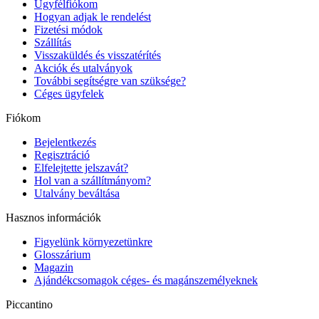
Ügyfélfiókom
Hogyan adjak le rendelést
Fizetési módok
Szállítás
Visszaküldés és visszatérítés
Akciók és utalványok
További segítségre van szüksége?
Céges ügyfelek
Fiókom
Bejelentkezés
Regisztráció
Elfelejtette jelszavát?
Hol van a szállítmányom?
Utalvány beváltása
Hasznos információk
Figyelünk környezetünkre
Glosszárium
Magazin
Ajándékcsomagok céges- és magánszemélyeknek
Piccantino