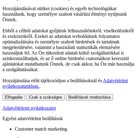
Hozzájárulásával sütiket (cookies) és egyéb technológiákat
használunk, hogy személyre szabott vásárlási élményt nyújtsunk
Önnek.
Ebből a célból adatokat gyűjtünk felhasználóinkról, viselkedésükről
és eszközeikről. Ezeket az adatokat weboldalunk folyamatos
optimalizálására és személyre szabott hirdetések és tartalmak
megjelenítésére, valamint a használati statisztikák elemzésére
használjuk fel. Az Ön titkosított adatait külső szolgáltatókkal is
szinkronizálhatjuk, és az ő online hirdetési csatornáikon keresztül
ajánlatokat mutathatunk Önnek, de csak akkor, ha Ön már használja
a szolgáltatásaikat.
Hozzájárulása előtt tájékozódjon a beállításoknál és
Adatvédelmi
nyilatkozatunkban.
.
Elfogadás
Csak a szükséges
Beállítások módosítása
Adatvédelemi nyilatkozatot
Egyéni adatvédelmi beállítások
Customer match marketing