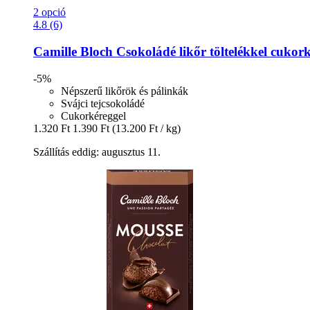
2 opció
4.8 (6)
Camille Bloch
Csokoládé likőr töltelékkel cukork
-5%
Népszerű likőrök és pálinkák
Svájci tejcsokoládé
Cukorkéreggel
1.320 Ft
1.390 Ft
(13.200 Ft / kg)
Szállítás eddig: augusztus 11.