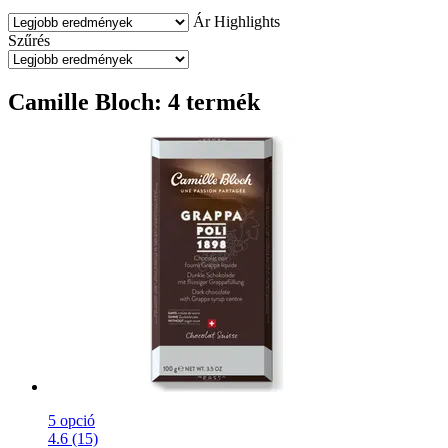
Ár
Highlights
Szűrés
Camille Bloch: 4 termék
5 opció
4.6 (15)