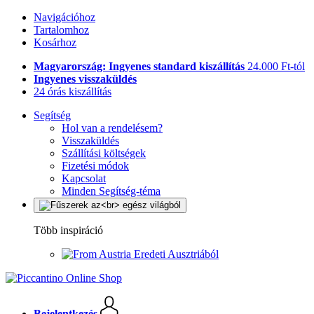
Navigációhoz
Tartalomhoz
Kosárhoz
Magyarország: Ingyenes standard kiszállítás
24.000 Ft-tól
Ingyenes visszaküldés
24 órás kiszállítás
Segítség
Hol van a rendelésem?
Visszaküldés
Szállítási költségek
Fizetési módok
Kapcsolat
Minden Segítség-téma
Több inspiráció
Eredeti Ausztriából
Bejelentkezés