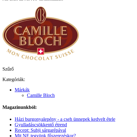
Szűrő
Kategóriák:
Márkák
Camille Bloch
Magazinunkból:
Házi burgonyalepény - a cseh ünnepek kedvelt étele
Gyulladáscsökkentő étrend
Recept: Subji sárgarépával
Mit NE tegyünk fűszerezéskor?