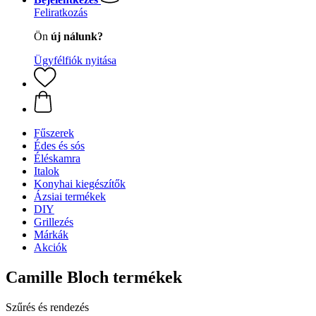
Feliratkozás
Ön
új nálunk?
Ügyfélfiók nyitása
Fűszerek
Édes és sós
Éléskamra
Italok
Konyhai kiegészítők
Ázsiai termékek
DIY
Grillezés
Márkák
Akciók
Camille Bloch termékek
Szűrés és rendezés