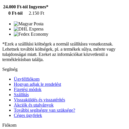
24.000 Ft-tól
Ingyenes*
0 Ft-tól
2.150 Ft
*Ezek a szállítási költségek a normál szállításra vonatkoznak.
Lehetnek további költségek, pl. a termékek súlya, mérete vagy
tulajdonságai miatt. Ezeket az információkat közvetlenül a
termékleírásban találja.
Segítség
Ügyfélfiókom
Hogyan adjak le rendelést
Fizetési módok
Szállítás
Visszaküldés és visszatérítés
Akciók és utalványok
További segítségre van szüksége?
Céges ügyfelek
Fiókom