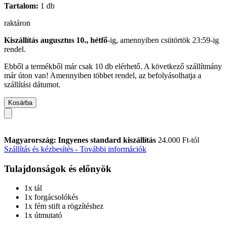
Tartalom:
1 db
raktáron
Kiszállítás augusztus 10., hétfő
-ig, amennyiben
csütörtök 23:59-ig
rendel.
Ebből a termékből már csak 10 db elérhető. A következő szállítmány
már úton van! Amennyiben többet rendel, az befolyásolhatja a
szállítási dátumot.
Kosárba
Magyarország: Ingyenes standard kiszállítás
24.000 Ft-tól
Szállítás és kézbesítés - További információk
Tulajdonságok és előnyök
1x tál
1x forgácsolókés
1x fém stift a rögzítéshez
1x útmutató