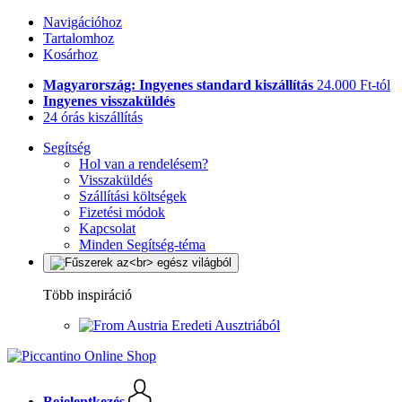
Navigációhoz
Tartalomhoz
Kosárhoz
Magyarország: Ingyenes standard kiszállítás
24.000 Ft-tól
Ingyenes visszaküldés
24 órás kiszállítás
Segítség
Hol van a rendelésem?
Visszaküldés
Szállítási költségek
Fizetési módok
Kapcsolat
Minden Segítség-téma
Több inspiráció
Eredeti Ausztriából
Bejelentkezés