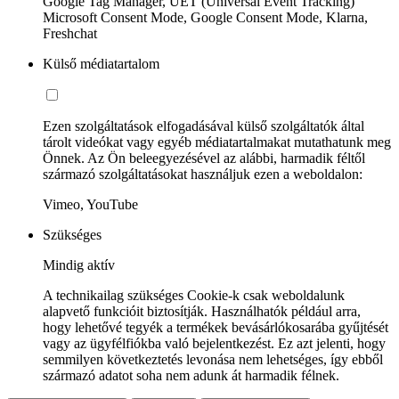
Google Tag Manager, UET (Universal Event Tracking)
Microsoft Consent Mode, Google Consent Mode, Klarna,
Freshchat
Külső médiatartalom
Ezen szolgáltatások elfogadásával külső szolgáltatók által
tárolt videókat vagy egyéb médiatartalmakat mutathatunk meg
Önnek. Az Ön beleegyezésével az alábbi, harmadik féltől
származó szolgáltatásokat használjuk ezen a weboldalon:
Vimeo, YouTube
Szükséges
Mindig aktív
A technikailag szükséges Cookie-k csak weboldalunk
alapvető funkcióit biztosítják. Használhatók például arra,
hogy lehetővé tegyék a termékek bevásárlókosarába gyűjtését
vagy az ügyfélfiókba való bejelentkezést. Ez azt jelenti, hogy
semmilyen következtetés levonása nem lehetséges, így ebből
származó adatot soha nem adunk át harmadik félnek.