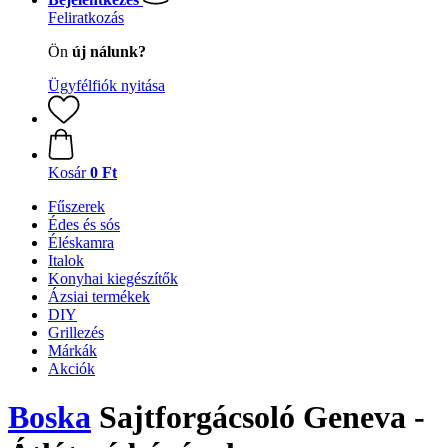
Feliratkozás
Ön
új nálunk?
Ügyfélfiók nyitása
Kosár
0 Ft
Fűszerek
Édes és sós
Éléskamra
Italok
Konyhai kiegészítők
Ázsiai termékek
DIY
Grillezés
Márkák
Akciók
Boska
Sajtforgácsoló Geneva -