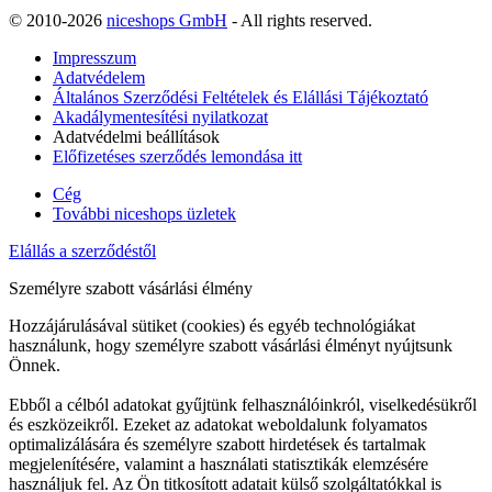
© 2010-2026
niceshops GmbH
- All rights reserved.
Impresszum
Adatvédelem
Általános Szerződési Feltételek és Elállási Tájékoztató
Akadálymentesítési nyilatkozat
Adatvédelmi beállítások
Előfizetéses szerződés lemondása itt
Cég
További niceshops üzletek
Elállás a szerződéstől
Személyre szabott vásárlási élmény
Hozzájárulásával sütiket (cookies) és egyéb technológiákat
használunk, hogy személyre szabott vásárlási élményt nyújtsunk
Önnek.
Ebből a célból adatokat gyűjtünk felhasználóinkról, viselkedésükről
és eszközeikről. Ezeket az adatokat weboldalunk folyamatos
optimalizálására és személyre szabott hirdetések és tartalmak
megjelenítésére, valamint a használati statisztikák elemzésére
használjuk fel. Az Ön titkosított adatait külső szolgáltatókkal is