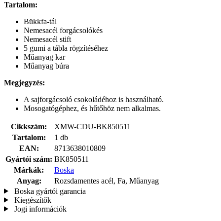
Tartalom:
Bükkfa-tál
Nemesacél forgácsolókés
Nemesacél stift
5 gumi a tábla rögzítéséhez
Műanyag kar
Műanyag búra
Megjegyzés:
A sajforgácsoló csokoládéhoz is használható.
Mosogatógéphez, és hűtőhöz nem alkalmas.
Cikkszám:
XMW-CDU-BK850511
Tartalom:
1 db
EAN:
8713638010809
Gyártói szám:
BK850511
Márkák:
Boska
Anyag:
Rozsdamentes acél, Fa, Műanyag
Boska gyártói garancia
Kiegészítők
Jogi információk