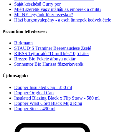
Saját készítésű Curry por
Miért szeretik vagy utálják az emberek a chilit?
Mit NE tegyünk fűszerezéskor?
Házi burgonyalepény - a cseh ünnepek kedvelt étele
Piccantino felfedezése:
Birkmann
STAUD‘S Traminer Beerenauslese Zselé
RIESS Tejforraló "Dirndl kék" 0,5 Liter
Brezzo Bio Fekete áfonya nektár
Sonnentor Bio Harissa fűszerkeverék
Újdonságok:
Dopper Insulated Cap - 350 ml
Dopper Original Cap
Insulated Blazing Black x Flip Straw - 580 ml
Dopper Wrist Cord Black Mug Ring
Dopper Steel - 490 ml