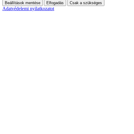
Beállítások mentése
Elfogadás
Csak a szükséges
Adatvédelemi nyilatkozatot