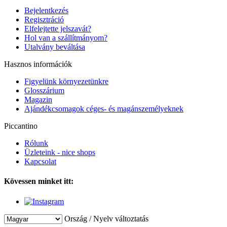
Bejelentkezés
Regisztráció
Elfelejtette jelszavát?
Hol van a szállítmányom?
Utalvány beváltása
Hasznos információk
Figyelünk környezetünkre
Glosszárium
Magazin
Ajándékcsomagok céges- és magánszemélyeknek
Piccantino
Rólunk
Üzleteink - nice shops
Kapcsolat
Kövessen minket itt:
Ország / Nyelv változtatás