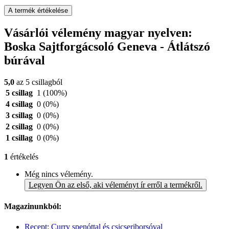
A termék értékelése
Vásárlói vélemény magyar nyelven:
Boska Sajtforgácsoló Geneva - Átlátszó
búrával
5,0
az 5 csillagból
5 csillag
1
(100%)
4 csillag
0
(0%)
3 csillag
0
(0%)
2 csillag
0
(0%)
1 csillag
0
(0%)
1
értékelés
Még nincs vélemény.
Legyen Ön az első, aki véleményt ír erről a termékről.
Magazinunkból:
Recept: Curry spenóttal és csicseriborsóval