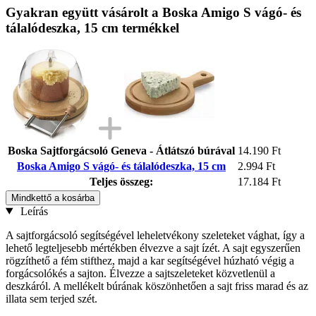
Gyakran együtt vásárolt a Boska Amigo S vágó- és
tálalódeszka, 15 cm termékkel
Boska Sajtforgácsoló Geneva - Átlátszó búrával
14.190 Ft
Boska Amigo S vágó- és tálalódeszka, 15 cm
2.994 Ft
Teljes összeg:
17.184 Ft
Mindkettő a kosárba
Leírás
A sajtforgácsoló segítségével leheletvékony szeleteket vághat, így a
lehető legteljesebb mértékben élvezve a sajt ízét. A sajt egyszerűen
rögzíthető a fém stifthez, majd a kar segítségével húzható végig a
forgácsolókés a sajton. Élvezze a sajtszeleteket közvetlenül a
deszkáról. A mellékelt búrának köszönhetően a sajt friss marad és az
illata sem terjed szét.