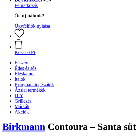
Feliratkozás
Ön
új nálunk?
Ügyfélfiók nyitása
Kosár
0 Ft
Fűszerek
Édes és sós
Éléskamra
Italok
Konyhai kiegészítők
Ázsiai termékek
DIY
Grillezés
Márkák
Akciók
Birkmann
Contoura – Santa sü