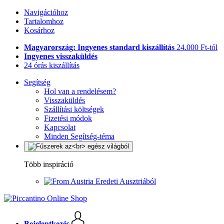
Navigációhoz
Tartalomhoz
Kosárhoz
Magyarország: Ingyenes standard kiszállítás
24.000 Ft-tól
Ingyenes visszaküldés
24 órás kiszállítás
Segítség
Hol van a rendelésem?
Visszaküldés
Szállítási költségek
Fizetési módok
Kapcsolat
Minden Segítség-téma
Több inspiráció
Eredeti Ausztriából
Bejelentkezés