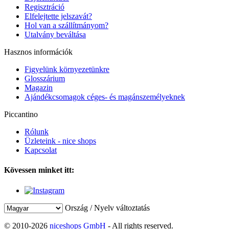
Regisztráció
Elfelejtette jelszavát?
Hol van a szállítmányom?
Utalvány beváltása
Hasznos információk
Figyelünk környezetünkre
Glosszárium
Magazin
Ajándékcsomagok céges- és magánszemélyeknek
Piccantino
Rólunk
Üzleteink - nice shops
Kapcsolat
Kövessen minket itt:
Ország / Nyelv változtatás
© 2010-2026
niceshops GmbH
- All rights reserved.