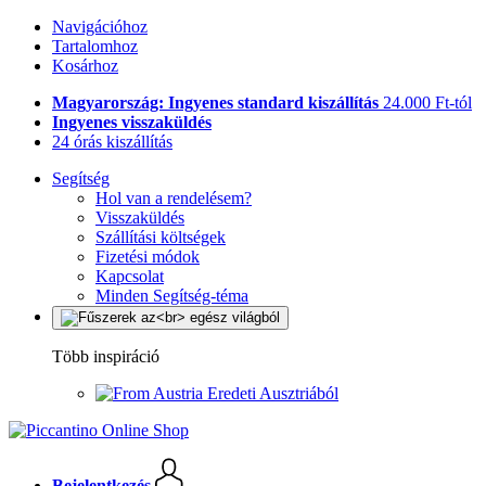
Navigációhoz
Tartalomhoz
Kosárhoz
Magyarország: Ingyenes standard kiszállítás
24.000 Ft-tól
Ingyenes visszaküldés
24 órás kiszállítás
Segítség
Hol van a rendelésem?
Visszaküldés
Szállítási költségek
Fizetési módok
Kapcsolat
Minden Segítség-téma
Több inspiráció
Eredeti Ausztriából
Bejelentkezés