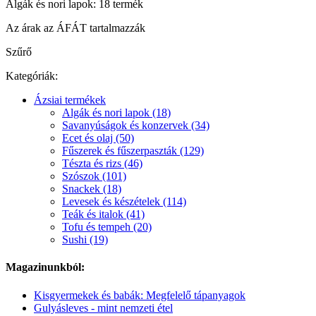
Algák és nori lapok: 18 termék
Az árak az ÁFÁT tartalmazzák
Szűrő
Kategóriák:
Ázsiai termékek
Algák és nori lapok (18)
Savanyúságok és konzervek (34)
Ecet és olaj (50)
Fűszerek és fűszerpaszták (129)
Tészta és rizs (46)
Szószok (101)
Snackek (18)
Levesek és készételek (114)
Teák és italok (41)
Tofu és tempeh (20)
Sushi (19)
Magazinunkból:
Kisgyermekek és babák: Megfelelő tápanyagok
Gulyásleves - mint nemzeti étel