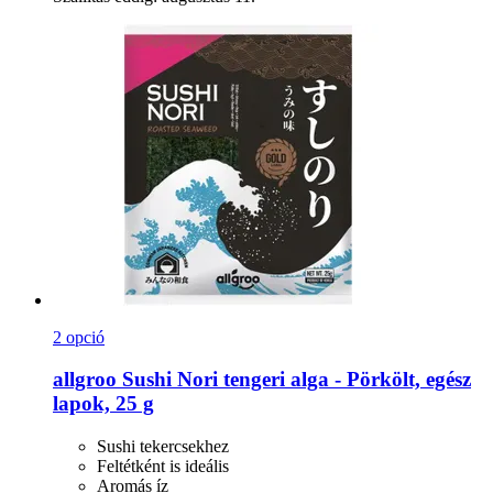
2 opció
allgroo
Sushi Nori tengeri alga -​ Pörkölt, egész
lapok, 25 g
Sushi tekercsekhez
Feltétként is ideális
Aromás íz