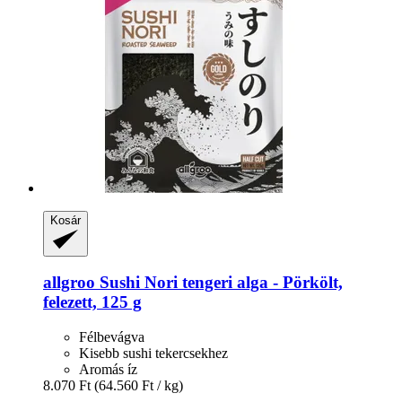
Kosár
allgroo
Sushi Nori tengeri alga -​ Pörkölt,
felezett, 125 g
Félbevágva
Kisebb sushi tekercsekhez
Aromás íz
8.070 Ft
(64.560 Ft / kg)