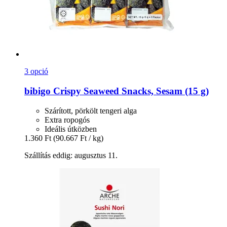
3 opció
bibigo
Crispy Seaweed Snacks, Sesam (15 g)
Szárított, pörkölt tengeri alga
Extra ropogós
Ideális útközben
1.360 Ft
(90.667 Ft / kg)
Szállítás eddig: augusztus 11.