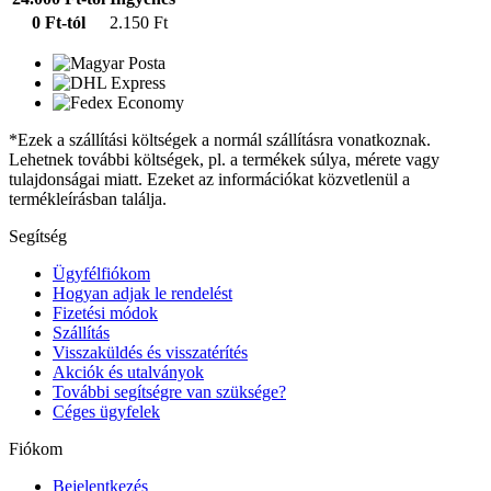
0 Ft-tól
2.150 Ft
*Ezek a szállítási költségek a normál szállításra vonatkoznak.
Lehetnek további költségek, pl. a termékek súlya, mérete vagy
tulajdonságai miatt. Ezeket az információkat közvetlenül a
termékleírásban találja.
Segítség
Ügyfélfiókom
Hogyan adjak le rendelést
Fizetési módok
Szállítás
Visszaküldés és visszatérítés
Akciók és utalványok
További segítségre van szüksége?
Céges ügyfelek
Fiókom
Bejelentkezés