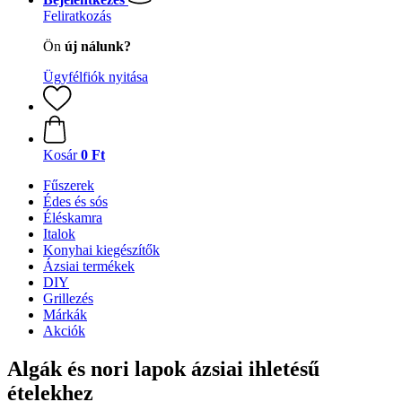
Feliratkozás
Ön
új nálunk?
Ügyfélfiók nyitása
Kosár
0 Ft
Fűszerek
Édes és sós
Éléskamra
Italok
Konyhai kiegészítők
Ázsiai termékek
DIY
Grillezés
Márkák
Akciók
Algák és nori lapok ázsiai ihletésű
ételekhez