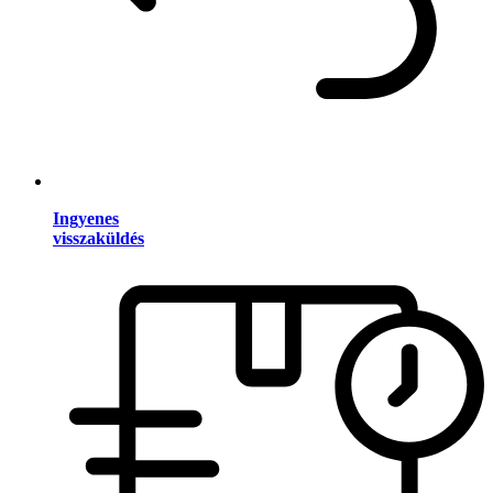
Ingyenes
visszaküldés