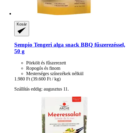
Kosár
Sempio
Tengeri alga snack BBQ fűszerezéssel,
50 g
Pörkölt és fűszerezett
Ropogós és finom
Mesterséges színezékek nélkül
1.980 Ft
(39.600 Ft / kg)
Szállítás eddig: augusztus 11.