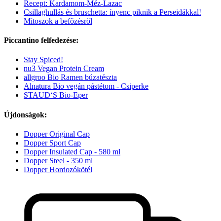
Recept: Kardamom-Méz-Lazac
Csillaghullás és bruschetta: ínyenc piknik a Perseidákkal!
Mítoszok a befőzésről
Piccantino felfedezése:
Stay Spiced!
nu3 Vegan Protein Cream
allgroo Bio Ramen búzatészta
Alnatura Bio vegán pástétom - Csiperke
STAUD‘S Bio-Eper
Újdonságok:
Dopper Original Cap
Dopper Sport Cap
Dopper Insulated Cap - 580 ml
Dopper Steel - 350 ml
Dopper Hordozókötél