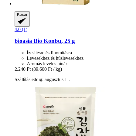
Kosár
4.0 (1)
bioasia
Bio Konbu, 25 g
Ízesítésre és finomításra
Levesekhez és húslevesekhez
Aromás leveles hínár
2.240 Ft
(89.600 Ft / kg)
Szállítás eddig: augusztus 11.