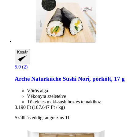
Kosár
5.0 (2)
Arche Naturküche
Sushi Nori, pörkölt, 17 g
Vörös alga
Vékonyra szeletelve
Tökéletes maki-sushihoz és temakihoz
3.190 Ft
(187.647 Ft / kg)
Szállítás eddig: augusztus 11.