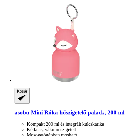
Kosár
asobu
Mini Róka hőszigetelő palack, 200 ml
Kompakt 200 ml és integrált kulcskarika
Kétfalas, vákuumszigetelt
Mosogatógépben mosható