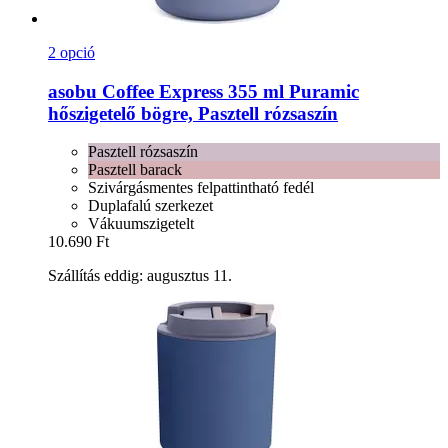
2 opció
asobu
Coffee Express 355 ml Puramic
hőszigetelő bögre, Pasztell rózsaszín
Pasztell rózsaszín
Pasztell barack
Szivárgásmentes felpattintható fedél
Duplafalú szerkezet
Vákuumszigetelt
10.690 Ft
Szállítás eddig: augusztus 11.