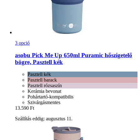
3 opció
asobu
Pick Me Up 650ml Puramic hőszigetelő
bögre, Pasztell kék
Pasztell kék
Pasztell barack
Pasztell rózsaszín
Kerámia bevonat
Pohártartó-kompatibilis
Szivárgásmentes
13.590 Ft
Szállítás eddig: augusztus 11.