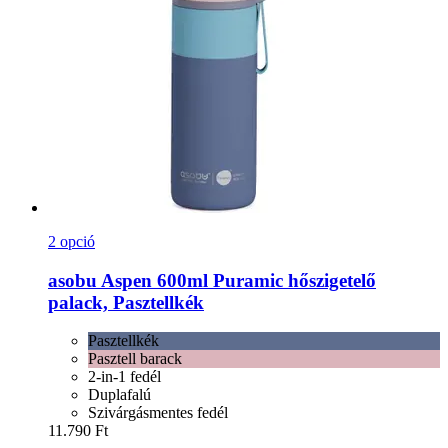
2 opció
asobu
Aspen 600ml Puramic hőszigetelő
palack, Pasztellkék
Pasztellkék
Pasztell barack
2-in-1 fedél
Duplafalú
Szivárgásmentes fedél
11.790 Ft