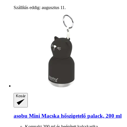
Szállítás eddig: augusztus 11.
Kosár
asobu
Mini Macska hőszigetelő palack, 200 ml
Kompakt 200 ml és beépített kulcskarika