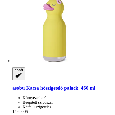
Kosár
asobu
Kacsa hőszigetelő palack, 460 ml
Környezetbarát
Beépített szívószál
Kétfalú szigetelés
15.690 Ft