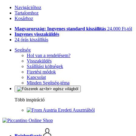
Navigációhoz
Tartalomhoz
Kosárhoz
Magyarország: Ingyenes standard kiszállítás
24.000 Ft-tól
Ingyenes visszaküldés
24 órás kiszállítás
Segítség
Hol van a rendelésem?
Visszaküldés
Szállítási költségek
Fizetési módok
Kapcsolat
Minden Segítség-téma
Több inspiráció
Eredeti Ausztriából
Bejelentkezés