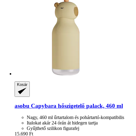
Kosár
asobu
Capybara hőszigetelő palack, 460 ml
Nagy, 460 ml űrtartalom és pohártartó-kompatibilis
Italokat akár 24 órán át hidegen tartja
Gyűjthető szilikon figurafej
15.690 Ft