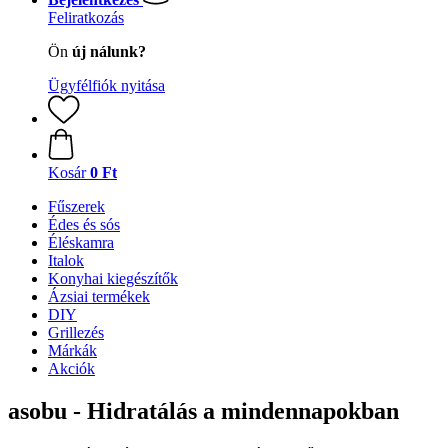
Feliratkozás
Ön
új nálunk?
Ügyfélfiók nyitása
Kosár
0 Ft
Fűszerek
Édes és sós
Éléskamra
Italok
Konyhai kiegészítők
Ázsiai termékek
DIY
Grillezés
Márkák
Akciók
asobu - Hidratálás a mindennapokban