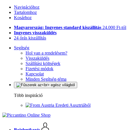
Navigációhoz
Tartalomhoz
Kosárhoz
Magyarország: Ingyenes standard kiszállítás
24.000 Ft-tól
Ingyenes visszaküldés
24 órás kiszállítás
Segítség
Hol van a rendelésem?
Visszaküldés
Szállítási költségek
Fizetési módok
Kapcsolat
Minden Segítség-téma
Több inspiráció
Eredeti Ausztriából
Bejelentkezés