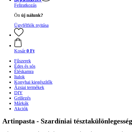
Feliratkozás
Ön
új nálunk?
Ügyfélfiók nyitása
Kosár
0 Ft
Fűszerek
Édes és sós
Éléskamra
Italok
Konyhai kiegészítők
Ázsiai termékek
DIY
Grillezés
Márkák
Akciók
Artinpasta - Szardíniai tésztakülönlegessé