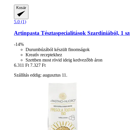
Kosár
5.0 (1)
Artinpasta
Tésztaspecialitások Szardíniából, 1 sz
-14%
Durumbúzából készült finomságok
Kreatív receptekhez
Szettben most rövid ideig kedvezőbb áron
6.311 Ft
7.327 Ft
Szállítás eddig: augusztus 11.