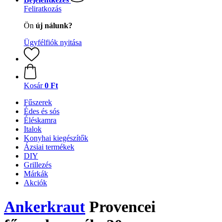
Feliratkozás
Ön
új nálunk?
Ügyfélfiók nyitása
Kosár
0 Ft
Fűszerek
Édes és sós
Éléskamra
Italok
Konyhai kiegészítők
Ázsiai termékek
DIY
Grillezés
Márkák
Akciók
Ankerkraut
Provencei