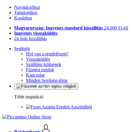
Navigációhoz
Tartalomhoz
Kosárhoz
Magyarország: Ingyenes standard kiszállítás
24.000 Ft-tól
Ingyenes visszaküldés
24 órás kiszállítás
Segítség
Hol van a rendelésem?
Visszaküldés
Szállítási költségek
Fizetési módok
Kapcsolat
Minden Segítség-téma
Több inspiráció
Eredeti Ausztriából
Bejelentkezés