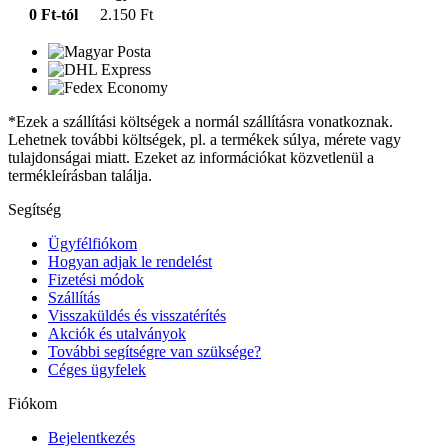
0 Ft-tól
2.150 Ft
*Ezek a szállítási költségek a normál szállításra vonatkoznak.
Lehetnek további költségek, pl. a termékek súlya, mérete vagy
tulajdonságai miatt. Ezeket az információkat közvetlenül a
termékleírásban találja.
Segítség
Ügyfélfiókom
Hogyan adjak le rendelést
Fizetési módok
Szállítás
Visszaküldés és visszatérítés
Akciók és utalványok
További segítségre van szüksége?
Céges ügyfelek
Fiókom
Bejelentkezés