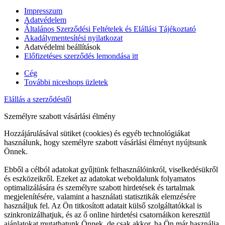
Impresszum
Adatvédelem
Általános Szerződési Feltételek és Elállási Tájékoztató
Akadálymentesítési nyilatkozat
Adatvédelmi beállítások
Előfizetéses szerződés lemondása itt
Cég
További niceshops üzletek
Elállás a szerződéstől
Személyre szabott vásárlási élmény
Hozzájárulásával sütiket (cookies) és egyéb technológiákat
használunk, hogy személyre szabott vásárlási élményt nyújtsunk
Önnek.
Ebből a célból adatokat gyűjtünk felhasználóinkról, viselkedésükről
és eszközeikről. Ezeket az adatokat weboldalunk folyamatos
optimalizálására és személyre szabott hirdetések és tartalmak
megjelenítésére, valamint a használati statisztikák elemzésére
használjuk fel. Az Ön titkosított adatait külső szolgáltatókkal is
szinkronizálhatjuk, és az ő online hirdetési csatornáikon keresztül
ajánlatokat mutathatunk Önnek, de csak akkor, ha Ön már használja