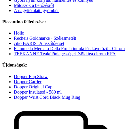
Gyors nyári konyha: húsmentes és könnyed
Mítoszok a befőzésről
A nagyító alatt: gyömbér
Piccantino felfedezése:
Holle
Recheis Goldmarke - Szélesmetélt
cilio BARISTA tisztítóecset
Fiammetta Mercato Della Frutta indukciós kávéfőző - Citrom
TEEKANNE Teakülönlegességek Zöld tea citrom RFA
Újdonságok:
Dopper Flip Straw
Dopper Carrier
Dopper Original Cap
Dopper Insulated - 580 ml
Dopper Wrist Cord Black Mug Ring