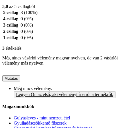
5,0
az 5 csillagból
5 csillag
3
(100%)
4 csillag
0
(0%)
3 csillag
0
(0%)
2 csillag
0
(0%)
1 csillag
0
(0%)
3
értékelés
Még nincs vásárlói vélemény magyar nyelven, de van 2 vásárlói
vélemény más nyelven.
Mutatás
Még nincs vélemény.
Legyen Ön az első, aki véleményt ír erről a termékről.
Magazinunkból:
Gulyásleves - mint nemzeti étel
Gyulladáscsökkentő fűszerek