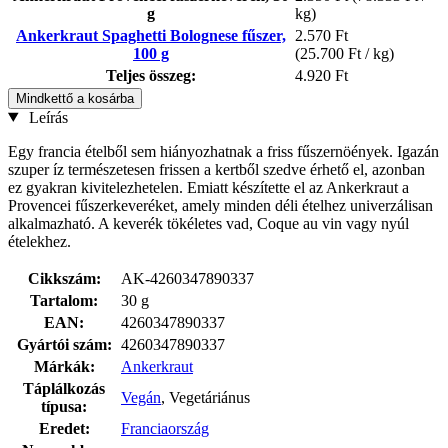
g
kg)
Ankerkraut Spaghetti Bolognese fűszer,
2.570 Ft
100 g
(25.700 Ft / kg)
Teljes összeg:
4.920 Ft
Mindkettő a kosárba
Leírás
Egy francia ételből sem hiányozhatnak a friss fűszernöények. Igazán
szuper íz természetesen frissen a kertből szedve érhető el, azonban
ez gyakran kivitelezhetelen. Emiatt készítette el az Ankerkraut a
Provencei fűszerkeveréket, amely minden déli ételhez univerzálisan
alkalmazható. A keverék tökéletes vad, Coque au vin vagy nyúl
ételekhez.
Cikkszám:
AK-4260347890337
Tartalom:
30 g
EAN:
4260347890337
Gyártói szám:
4260347890337
Márkák:
Ankerkraut
Táplálkozás
Vegán
, Vegetáriánus
típusa:
Eredet:
Franciaország