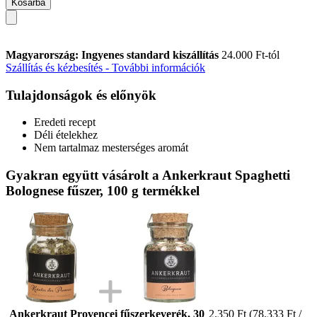
Kosárba
Magyarország: Ingyenes standard kiszállítás
24.000 Ft-tól
Szállítás és kézbesítés - További információk
Tulajdonságok és előnyök
Eredeti recept
Déli ételekhez
Nem tartalmaz mesterséges aromát
Gyakran együtt vásárolt a Ankerkraut Spaghetti
Bolognese fűszer, 100 g termékkel
Ankerkraut Provencei fűszerkeverék, 30
2.350 Ft
(78.333 Ft /