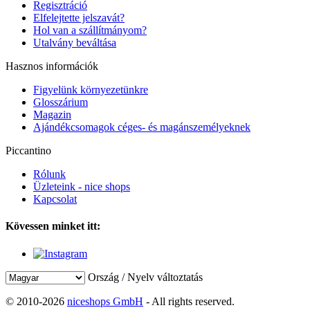
Regisztráció
Elfelejtette jelszavát?
Hol van a szállítmányom?
Utalvány beváltása
Hasznos információk
Figyelünk környezetünkre
Glosszárium
Magazin
Ajándékcsomagok céges- és magánszemélyeknek
Piccantino
Rólunk
Üzleteink - nice shops
Kapcsolat
Kövessen minket itt:
Ország / Nyelv változtatás
© 2010-2026
niceshops GmbH
- All rights reserved.