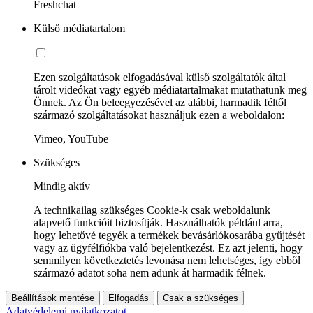
Freshchat
Külső médiatartalom
Ezen szolgáltatások elfogadásával külső szolgáltatók által
tárolt videókat vagy egyéb médiatartalmakat mutathatunk meg
Önnek. Az Ön beleegyezésével az alábbi, harmadik féltől
származó szolgáltatásokat használjuk ezen a weboldalon:
Vimeo, YouTube
Szükséges
Mindig aktív
A technikailag szükséges Cookie-k csak weboldalunk
alapvető funkcióit biztosítják. Használhatók például arra,
hogy lehetővé tegyék a termékek bevásárlókosarába gyűjtését
vagy az ügyfélfiókba való bejelentkezést. Ez azt jelenti, hogy
semmilyen következtetés levonása nem lehetséges, így ebből
származó adatot soha nem adunk át harmadik félnek.
Beállítások mentése
Elfogadás
Csak a szükséges
Adatvédelemi nyilatkozatot