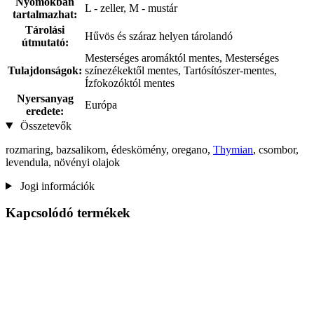
Nyomokban
L - zeller, M - mustár
tartalmazhat:
Tárolási
Hűvös és száraz helyen tárolandó
útmutató:
Mesterséges aromáktól mentes, Mesterséges
Tulajdonságok:
színezékektől mentes, Tartósítószer-mentes,
Ízfokozóktól mentes
Nyersanyag
Európa
eredete:
Összetevők
rozmaring, bazsalikom, édeskömény, oregano,
Thymian
, csombor,
levendula, növényi olajok
Jogi információk
Kapcsolódó termékek