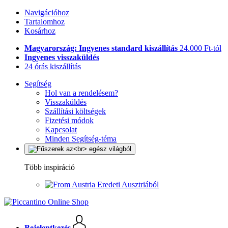
Navigációhoz
Tartalomhoz
Kosárhoz
Magyarország: Ingyenes standard kiszállítás
24.000 Ft-tól
Ingyenes visszaküldés
24 órás kiszállítás
Segítség
Hol van a rendelésem?
Visszaküldés
Szállítási költségek
Fizetési módok
Kapcsolat
Minden Segítség-téma
Több inspiráció
Eredeti Ausztriából
Bejelentkezés