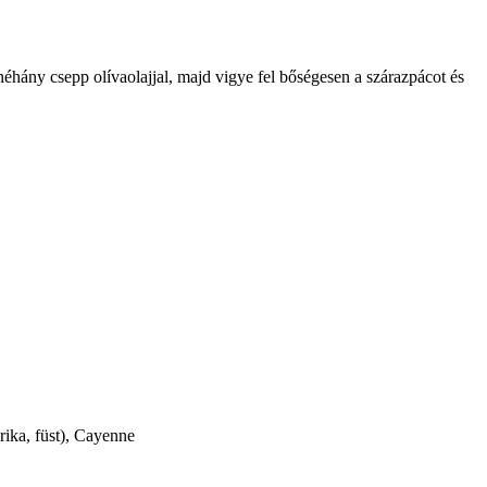
néhány csepp olívaolajjal, majd vigye fel bőségesen a szárazpácot és
prika, füst), Cayenne