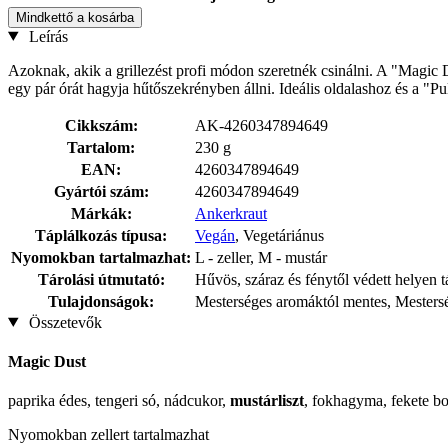
Mindkettő a kosárba
Leírás
Azoknak, akik a grillezést profi módon szeretnék csinálni. A "Magic D
egy pár órát hagyja hűtőszekrényben állni. Ideális oldalashoz és a "Pu
Cikkszám:
AK-4260347894649
Tartalom:
230 g
EAN:
4260347894649
Gyártói szám:
4260347894649
Márkák:
Ankerkraut
Táplálkozás típusa:
Vegán
, Vegetáriánus
Nyomokban tartalmazhat:
L - zeller, M - mustár
Tárolási útmutató:
Hűvös, száraz és fénytől védett helyen 
Tulajdonságok:
Mesterséges aromáktól mentes, Mestersé
Összetevők
Magic Dust
paprika édes, tengeri só, nádcukor,
mustárliszt
, fokhagyma, fekete bor
Nyomokban zellert tartalmazhat