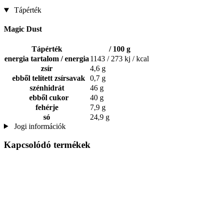
Tápérték
Magic Dust
Tápérték
/ 100 g
energia tartalom / energia
1143 / 273 kj / kcal
zsír
4,6 g
ebből telített zsírsavak
0,7 g
szénhidrát
46 g
ebből cukor
40 g
fehérje
7,9 g
só
24,9 g
Jogi információk
Kapcsolódó termékek