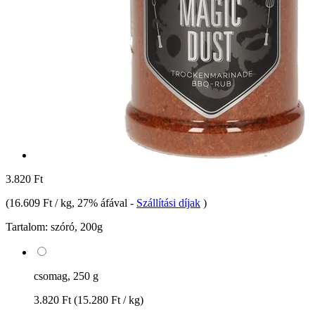
3.820 Ft
(
16.609 Ft / kg
, 27% áfával
-
Szállítási díjak
)
Tartalom:
szóró, 200g
csomag, 250 g
3.820 Ft
(15.280 Ft / kg)