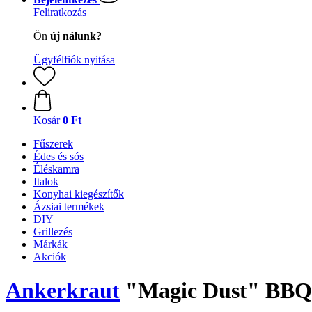
Feliratkozás
Ön
új nálunk?
Ügyfélfiók nyitása
Kosár
0 Ft
Fűszerek
Édes és sós
Éléskamra
Italok
Konyhai kiegészítők
Ázsiai termékek
DIY
Grillezés
Márkák
Akciók
Ankerkraut
"Magic Dust" BBQ s