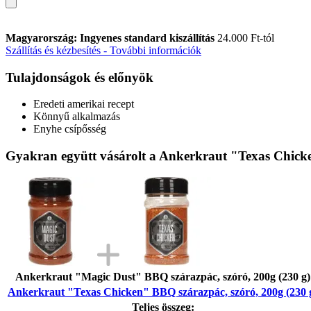
Magyarország: Ingyenes standard kiszállítás
24.000 Ft-tól
Szállítás és kézbesítés - További információk
Tulajdonságok és előnyök
Eredeti amerikai recept
Könnyű alkalmazás
Enyhe csípősség
Gyakran együtt vásárolt a Ankerkraut "Texas Chicke
Ankerkraut "Magic Dust" BBQ szárazpác, szóró, 200g (230 g)
Ankerkraut "Texas Chicken" BBQ szárazpác, szóró, 200g (230 
Teljes összeg: