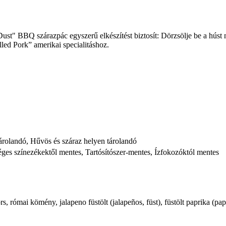
ust" BBQ szárazpác egyszerű elkészítést biztosít: Dörzsölje be a húst 
lled Pork” amerikai specialitáshoz.
tárolandó, Hűvös és száraz helyen tárolandó
ges színezékektől mentes, Tartósítószer-mentes, Ízfokozóktól mentes
s, római kömény, jalapeno füstölt (jalapeños, füst), füstölt paprika (pa