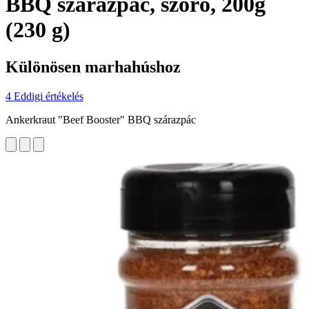
BBQ szárazpác, szóró, 200g
(230 g)
Különösen marhahúshoz
4 Eddigi értékelés
Ankerkraut "Beef Booster" BBQ szárazpác