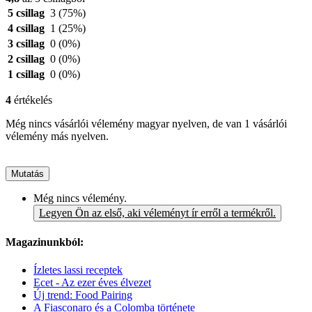
5 csillag
3
(75%)
4 csillag
1
(25%)
3 csillag
0
(0%)
2 csillag
0
(0%)
1 csillag
0
(0%)
4
értékelés
Még nincs vásárlói vélemény magyar nyelven, de van 1 vásárlói
vélemény más nyelven.
Mutatás
Még nincs vélemény.
Legyen Ön az első, aki véleményt ír erről a termékről.
Magazinunkból:
Ízletes lassi receptek
Ecet - Az ezer éves élvezet
Új trend: Food Pairing
A Fiasconaro és a Colomba története