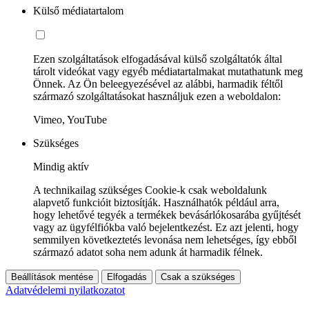
Külső médiatartalom
Ezen szolgáltatások elfogadásával külső szolgáltatók által
tárolt videókat vagy egyéb médiatartalmakat mutathatunk meg
Önnek. Az Ön beleegyezésével az alábbi, harmadik féltől
származó szolgáltatásokat használjuk ezen a weboldalon:
Vimeo, YouTube
Szükséges
Mindig aktív
A technikailag szükséges Cookie-k csak weboldalunk
alapvető funkcióit biztosítják. Használhatók például arra,
hogy lehetővé tegyék a termékek bevásárlókosarába gyűjtését
vagy az ügyfélfiókba való bejelentkezést. Ez azt jelenti, hogy
semmilyen következtetés levonása nem lehetséges, így ebből
származó adatot soha nem adunk át harmadik félnek.
Beállítások mentése
Elfogadás
Csak a szükséges
Adatvédelemi nyilatkozatot