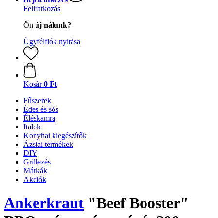
Feliratkozás
Ön
új nálunk?
Ügyfélfiók nyitása
Kosár
0 Ft
Fűszerek
Édes és sós
Éléskamra
Italok
Konyhai kiegészítők
Ázsiai termékek
DIY
Grillezés
Márkák
Akciók
Ankerkraut
"Beef Booster"