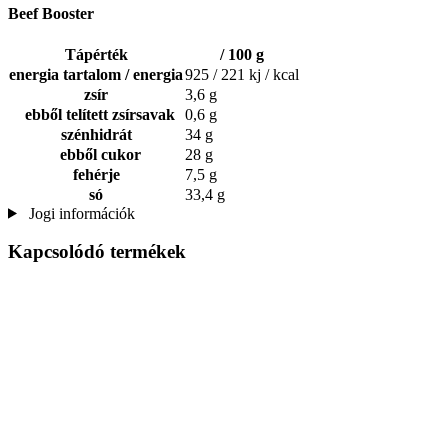
Beef Booster
Tápérték
/ 100 g
energia tartalom / energia
925 / 221 kj / kcal
zsír
3,6 g
ebből telített zsírsavak
0,6 g
szénhidrát
34 g
ebből cukor
28 g
fehérje
7,5 g
só
33,4 g
Jogi információk
Kapcsolódó termékek