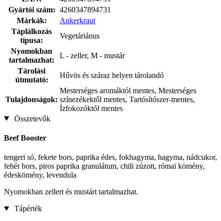
Gyártói szám:
4260347894731
Márkák:
Ankerkraut
Táplálkozás
Vegetáriánus
típusa:
Nyomokban
L - zeller, M - mustár
tartalmazhat:
Tárolási
Hűvös és száraz helyen tárolandó
útmutató:
Mesterséges aromáktól mentes, Mesterséges
Tulajdonságok:
színezékektől mentes, Tartósítószer-mentes,
Ízfokozóktól mentes
Összetevők
Beef Booster
tengeri só, fekete bors, paprika édes, fokhagyma, hagyma, nádcukor,
fehér bors, piros paprika granulátum, chili zúzott, római kömény,
édeskömény, levendula
Nyomokban zellert és mustárt tartalmazhat.
Tápérték