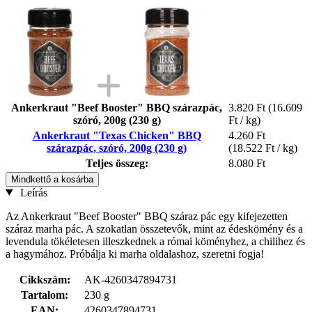
Ankerkraut "Beef Booster" BBQ szárazpác,
3.820 Ft
(16.609
szóró, 200g (230 g)
Ft / kg)
Ankerkraut "Texas Chicken" BBQ
4.260 Ft
szárazpác, szóró, 200g (230 g)
(18.522 Ft / kg)
Teljes összeg:
8.080 Ft
Mindkettő a kosárba
Leírás
Az Ankerkraut "Beef Booster" BBQ száraz pác egy kifejezetten
száraz marha pác. A szokatlan összetevők, mint az édeskömény és a
levendula tökéletesen illeszkednek a római köményhez, a chilihez és
a hagymához. Próbálja ki marha oldalashoz, szeretni fogja!
Cikkszám:
AK-4260347894731
Tartalom:
230 g
EAN:
4260347894731