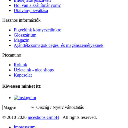
Elfelejtette jelszavát?
Hol van a szállítmányom?
Utalvány beváltása
Hasznos információk
Figyelünk környezetünkre
Glosszárium
Magazin
Ajándékcsomagok céges- és magánszemélyeknek
Piccantino
Rólunk
Üzleteink - nice shops
Kapcsolat
Kövessen minket itt:
Ország / Nyelv változtatás
© 2010-2026
niceshops GmbH
- All rights reserved.
Impresszum