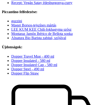
Recept: Vegán Satay édesburgonya-curry
Piccantino felfedezése:
guzzini
Maggi Borsos-tejszínes mártás
LEE KUM KEE Chili-fokhagyma szósz
Montaraz Jamón Ibérico de Bellota sonka
Alnatura Bio Barista zabital, szójával
Újdonságok:
Dopper Travel Mug - 400 ml
Dopper Insulated - 580 ml
Dopper Insulated Cap - 580 ml
Dopper Steel - 490 ml
Dopper Flip Straw