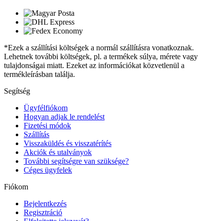
*Ezek a szállítási költségek a normál szállításra vonatkoznak.
Lehetnek további költségek, pl. a termékek súlya, mérete vagy
tulajdonságai miatt. Ezeket az információkat közvetlenül a
termékleírásban találja.
Segítség
Ügyfélfiókom
Hogyan adjak le rendelést
Fizetési módok
Szállítás
Visszaküldés és visszatérítés
Akciók és utalványok
További segítségre van szüksége?
Céges ügyfelek
Fiókom
Bejelentkezés
Regisztráció