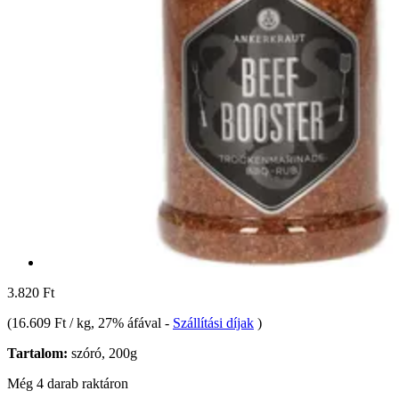
3.820 Ft
(
16.609 Ft / kg
, 27% áfával
-
Szállítási díjak
)
Tartalom:
szóró, 200g
Még 4 darab raktáron