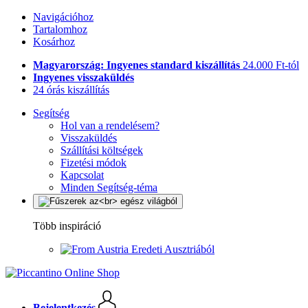
Navigációhoz
Tartalomhoz
Kosárhoz
Magyarország: Ingyenes standard kiszállítás
24.000 Ft-tól
Ingyenes visszaküldés
24 órás kiszállítás
Segítség
Hol van a rendelésem?
Visszaküldés
Szállítási költségek
Fizetési módok
Kapcsolat
Minden Segítség-téma
Több inspiráció
Eredeti Ausztriából
Bejelentkezés