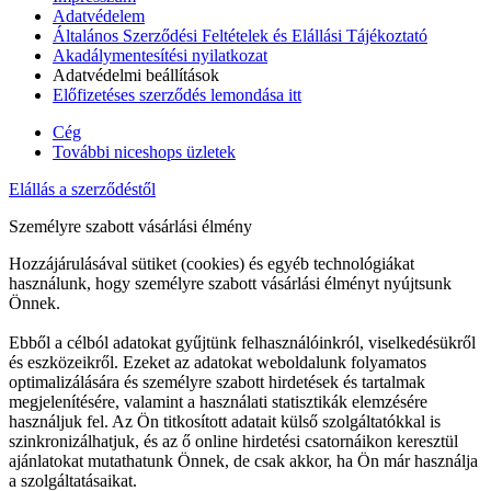
Adatvédelem
Általános Szerződési Feltételek és Elállási Tájékoztató
Akadálymentesítési nyilatkozat
Adatvédelmi beállítások
Előfizetéses szerződés lemondása itt
Cég
További niceshops üzletek
Elállás a szerződéstől
Személyre szabott vásárlási élmény
Hozzájárulásával sütiket (cookies) és egyéb technológiákat
használunk, hogy személyre szabott vásárlási élményt nyújtsunk
Önnek.
Ebből a célból adatokat gyűjtünk felhasználóinkról, viselkedésükről
és eszközeikről. Ezeket az adatokat weboldalunk folyamatos
optimalizálására és személyre szabott hirdetések és tartalmak
megjelenítésére, valamint a használati statisztikák elemzésére
használjuk fel. Az Ön titkosított adatait külső szolgáltatókkal is
szinkronizálhatjuk, és az ő online hirdetési csatornáikon keresztül
ajánlatokat mutathatunk Önnek, de csak akkor, ha Ön már használja
a szolgáltatásaikat.