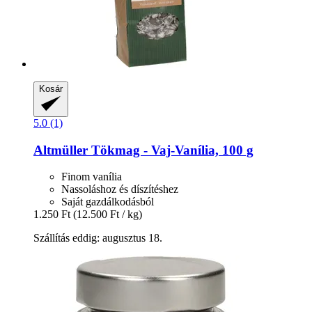
Kosár
5.0 (1)
Altmüller
Tökmag -​ Vaj-​Vanília, 100 g
Finom vanília
Nassoláshoz és díszítéshez
Saját gazdálkodásból
1.250 Ft
(12.500 Ft / kg)
Szállítás eddig: augusztus 18.