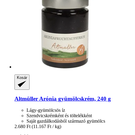
Kosár
Altmüller
Arónia gyümölcskrém, 240 g
Lágy-gyümölcsös íz
Szendvicskrémként és töltelékként
Saját gazdálkodásból származó gyümölcs
2.680 Ft
(11.167 Ft / kg)