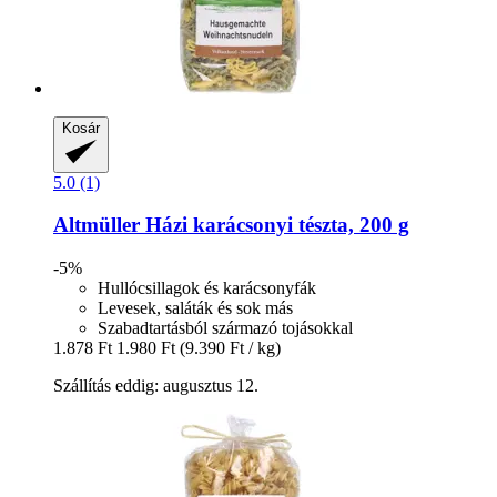
Kosár
5.0 (1)
Altmüller
Házi karácsonyi tészta, 200 g
-5%
Hullócsillagok és karácsonyfák
Levesek, saláták és sok más
Szabadtartásból származó tojásokkal
1.878 Ft
1.980 Ft
(9.390 Ft / kg)
Szállítás eddig: augusztus 12.