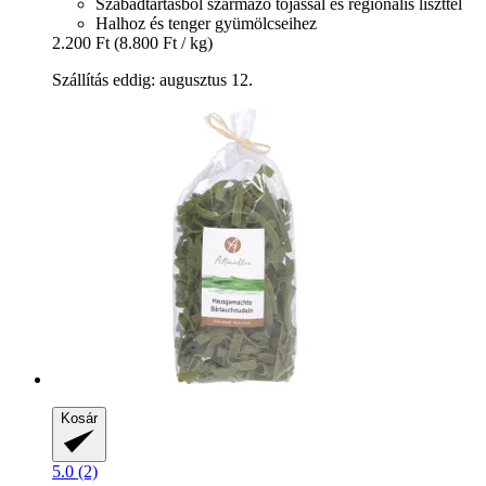
Szabadtartásból származó tojással és regionális liszttel
Halhoz és tenger gyümölcseihez
2.200 Ft
(8.800 Ft / kg)
Szállítás eddig: augusztus 12.
Kosár
5.0 (2)