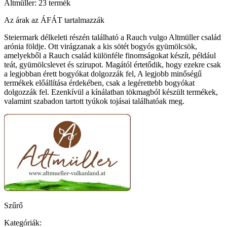
Altmüller: 23 termék
Az árak az ÁFÁT tartalmazzák
Steiermark délkeleti részén található a Rauch vulgo Altmüller család
arónia földje. Ott virágzanak a kis sötét bogyós gyümölcsök,
amelyekből a Rauch család különféle finomságokat készít, például
teát, gyümölcslevet és szirupot. Magától értetődik, hogy ezekre csak
a legjobban érett bogyókat dolgozzák fel, A legjobb minőségű
termékek előállítása érdekében, csak a legérettebb bogyókat
dolgozzák fel. Ezenkívül a kínálatban tökmagból készült termékek,
valamint szabadon tartott tyúkok tojásai találhatóak meg.
Szűrő
Kategóriák: