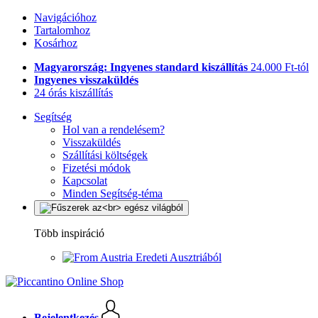
Navigációhoz
Tartalomhoz
Kosárhoz
Magyarország: Ingyenes standard kiszállítás
24.000 Ft-tól
Ingyenes visszaküldés
24 órás kiszállítás
Segítség
Hol van a rendelésem?
Visszaküldés
Szállítási költségek
Fizetési módok
Kapcsolat
Minden Segítség-téma
Több inspiráció
Eredeti Ausztriából
Bejelentkezés