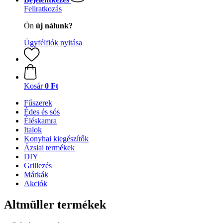
Feliratkozás
Ön
új nálunk?
Ügyfélfiók nyitása
Kosár
0 Ft
Fűszerek
Édes és sós
Éléskamra
Italok
Konyhai kiegészítők
Ázsiai termékek
DIY
Grillezés
Márkák
Akciók
Altmüller termékek