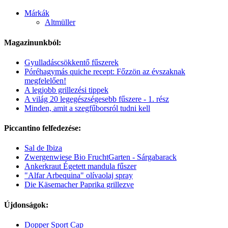
Márkák
Altmüller
Magazinunkból:
Gyulladáscsökkentő fűszerek
Póréhagymás quiche recept: Főzzön az évszaknak
megfelelően!
A legjobb grillezési tippek
A világ 20 legegészségesebb fűszere - 1. rész
Minden, amit a szegfűborsról tudni kell
Piccantino felfedezése:
Sal de Ibiza
Zwergenwiese Bio FruchtGarten - Sárgabarack
Ankerkraut Égetett mandula fűszer
"Alfar Arbequina" olívaolaj spray
Die Käsemacher Paprika grillezve
Újdonságok:
Dopper Sport Cap