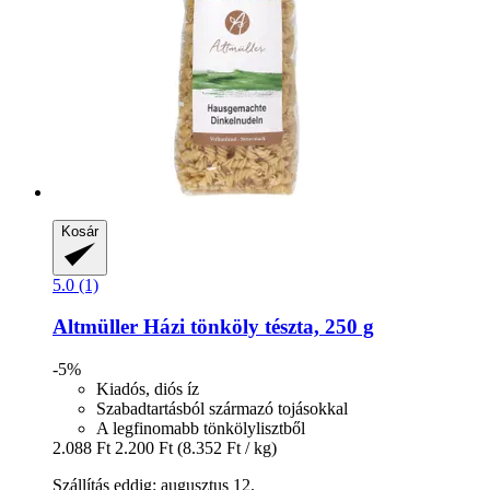
Kosár
5.0 (1)
Altmüller
Házi tönköly tészta, 250 g
-5%
Kiadós, diós íz
Szabadtartásból származó tojásokkal
A legfinomabb tönkölylisztből
2.088 Ft
2.200 Ft
(8.352 Ft / kg)
Szállítás eddig: augusztus 12.