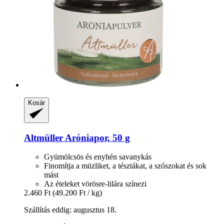
Kosár
Altmüller
Aróniapor, 50 g
Gyümölcsös és enyhén savanykás
Finomítja a müzliket, a tésztákat, a szószokat és sok
mást
Az ételeket vörösre-lilára színezi
2.460 Ft
(49.200 Ft / kg)
Szállítás eddig: augusztus 18.