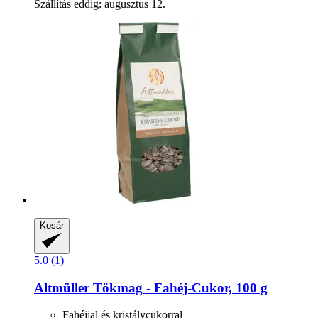
Szállítás eddig: augusztus 12.
Kosár
5.0 (1)
Altmüller
Tökmag -​ Fahéj-​Cukor, 100 g
Fahéjjal és kristálycukorral