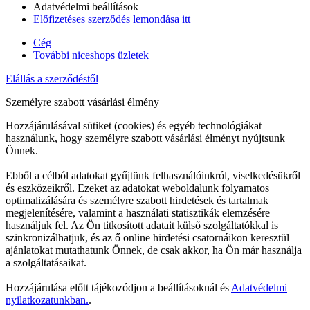
Adatvédelmi beállítások
Előfizetéses szerződés lemondása itt
Cég
További niceshops üzletek
Elállás a szerződéstől
Személyre szabott vásárlási élmény
Hozzájárulásával sütiket (cookies) és egyéb technológiákat
használunk, hogy személyre szabott vásárlási élményt nyújtsunk
Önnek.
Ebből a célból adatokat gyűjtünk felhasználóinkról, viselkedésükről
és eszközeikről. Ezeket az adatokat weboldalunk folyamatos
optimalizálására és személyre szabott hirdetések és tartalmak
megjelenítésére, valamint a használati statisztikák elemzésére
használjuk fel. Az Ön titkosított adatait külső szolgáltatókkal is
szinkronizálhatjuk, és az ő online hirdetési csatornáikon keresztül
ajánlatokat mutathatunk Önnek, de csak akkor, ha Ön már használja
a szolgáltatásaikat.
Hozzájárulása előtt tájékozódjon a beállításoknál és
Adatvédelmi
nyilatkozatunkban.
.