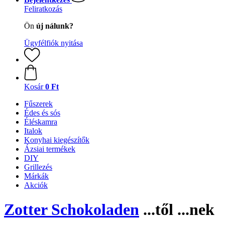
Feliratkozás
Ön
új nálunk?
Ügyfélfiók nyitása
Kosár
0 Ft
Fűszerek
Édes és sós
Éléskamra
Italok
Konyhai kiegészítők
Ázsiai termékek
DIY
Grillezés
Márkák
Akciók
Zotter Schokoladen
...től ...nek