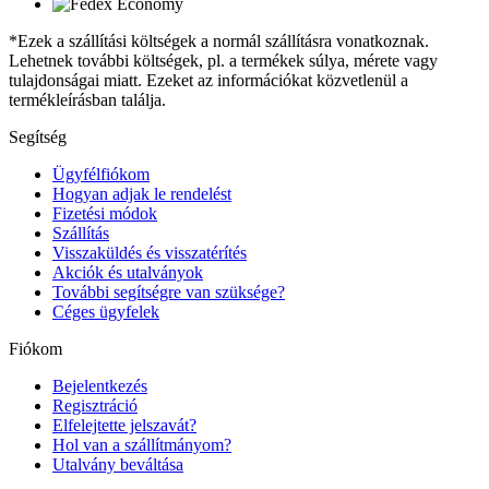
*Ezek a szállítási költségek a normál szállításra vonatkoznak.
Lehetnek további költségek, pl. a termékek súlya, mérete vagy
tulajdonságai miatt. Ezeket az információkat közvetlenül a
termékleírásban találja.
Segítség
Ügyfélfiókom
Hogyan adjak le rendelést
Fizetési módok
Szállítás
Visszaküldés és visszatérítés
Akciók és utalványok
További segítségre van szüksége?
Céges ügyfelek
Fiókom
Bejelentkezés
Regisztráció
Elfelejtette jelszavát?
Hol van a szállítmányom?
Utalvány beváltása