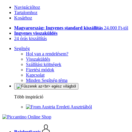
Navigációhoz
Tartalomhoz
Kosárhoz
Magyarország: Ingyenes standard kiszállítás
24.000 Ft-tól
Ingyenes visszaküldés
24 órás kiszállítás
Segítség
Hol van a rendelésem?
Visszaküldés
Szállítási költségek
Fizetési módok
Kapcsolat
Minden Segítség-téma
Több inspiráció
Eredeti Ausztriából
Bejelentkezés