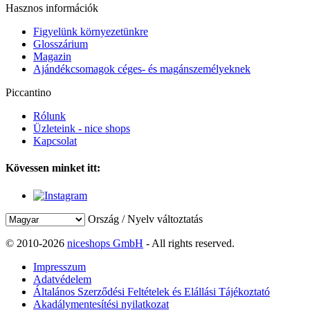
Hasznos információk
Figyelünk környezetünkre
Glosszárium
Magazin
Ajándékcsomagok céges- és magánszemélyeknek
Piccantino
Rólunk
Üzleteink - nice shops
Kapcsolat
Kövessen minket itt:
Ország / Nyelv változtatás
© 2010-2026
niceshops GmbH
- All rights reserved.
Impresszum
Adatvédelem
Általános Szerződési Feltételek és Elállási Tájékoztató
Akadálymentesítési nyilatkozat