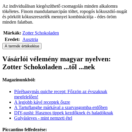
Az individuálisan kiegészíthető csomagolás minden alkalomra
tökéletes. Finom mandulamarcipán töltet, ropogós kókuszdió-nugát
és pörkölt kókuszreszelék mennyei kombinációja - édes öröm
minden falatban.
Márkák:
Zotter Schokoladen
Eredet:
Ausztria
A termék értékelése
Vásárlói vélemény magyar nyelven:
Zotter Schokoladen ...től ...nek
Magazinunkból:
Póréhagymás quiche recept: Főzzön az évszaknak
megfelelően!
A legjobb kávé receptek őszre
A Tartuflanghe márkával a szarvasgomba-erdőben
DIY-sushi: Hasznos tippek kezdőknek és haladóknak
Gulyásleves - mint nemzeti étel
Piccantino felfedezése: