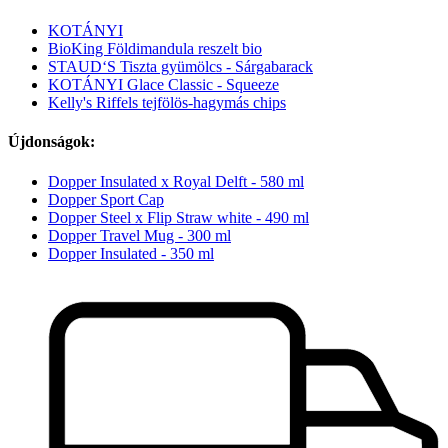
KOTÁNYI
BioKing Földimandula reszelt bio
STAUD‘S Tiszta gyümölcs - Sárgabarack
KOTÁNYI Glace Classic - Squeeze
Kelly's Riffels tejfölös-hagymás chips
Újdonságok:
Dopper Insulated x Royal Delft - 580 ml
Dopper Sport Cap
Dopper Steel x Flip Straw white - 490 ml
Dopper Travel Mug - 300 ml
Dopper Insulated - 350 ml