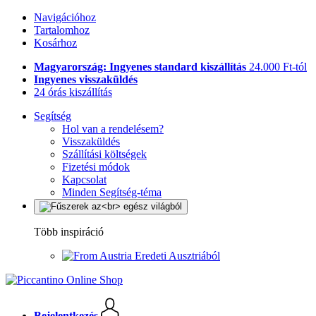
Navigációhoz
Tartalomhoz
Kosárhoz
Magyarország: Ingyenes standard kiszállítás
24.000 Ft-tól
Ingyenes visszaküldés
24 órás kiszállítás
Segítség
Hol van a rendelésem?
Visszaküldés
Szállítási költségek
Fizetési módok
Kapcsolat
Minden Segítség-téma
Több inspiráció
Eredeti Ausztriából
Bejelentkezés