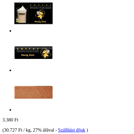
3.380 Ft
(
30.727 Ft / kg
, 27% áfával
-
Szállítási díjak
)