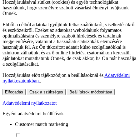
Hozzájárulásával sütiket (cookies) és egyéb technológiákat
használunk, hogy személyre szabott vásárlási élményt nyújtsunk
Önnek.
Ebből a célból adatokat gyűjtünk felhasználóinkról, viselkedésükről
és eszközeikről. Ezeket az adatokat weboldalunk folyamatos
optimalizálására és személyre szabott hirdetések és tartalmak
megjelenítésére, valamint a használati statisztikák elemzésére
használjuk fel. Az Ön titkosított adatait külső szolgáltatókkal is
szinkronizálhatjuk, és az ő online hirdetési csatornáikon keresztül
ajánlatokat mutathatunk Önnek, de csak akkor, ha Ön már használja
a szolgáltatásaikat.
Hozzájárulása előtt tájékozódjon a beállításoknál és
Adatvédelmi
nyilatkozatunkban.
.
Elfogadás
Csak a szükséges
Beállítások módosítása
Adatvédelemi nyilatkozatot
Egyéni adatvédelmi beállítások
Customer match marketing