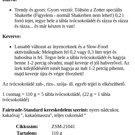
Trendy és gyors: Gyors verzió: Töltsön a Zotter speciális
Shakerbe (Figyelem - normál Shakerben nem lehet!) 0,2 l
forró tejet, tegye bele a tábla ivócsokoládét és rázza és rázza
és rázza... és már készen is van!
Keverve:
Lassabb változat az ínyenceknek és a Slow-Food
aktivistáknak: Melegítsen fel 0,2 vagy 0,3 liter tejet és
habosítsa is fel. Tegye bele a tábla ivócsokoládét és hagyja
benne 1-2 percig olvadni, majd keverje el jól habverővel. Az
ízek kifejlődéséért ismét hagyja az italt 1-2 percig pihenni,
majd keverje újra és végre élvezheti!
Az ivócsokoládé zab-, rizs-, szója- ill. egyéb tejjel is elkészíthető.
1 csomag = 110 g = 5 tábla ivócsokoládé, (22 g = 1 tábla
ivócsokoládé)
Fairtrade-Standard kereskedelem szerint
:
nyers nádcukor,
kakaóvaj °, kakaómassza°, teljes cukornád °
Cikkszám:
ZSM-21041
Tartalom:
110 g