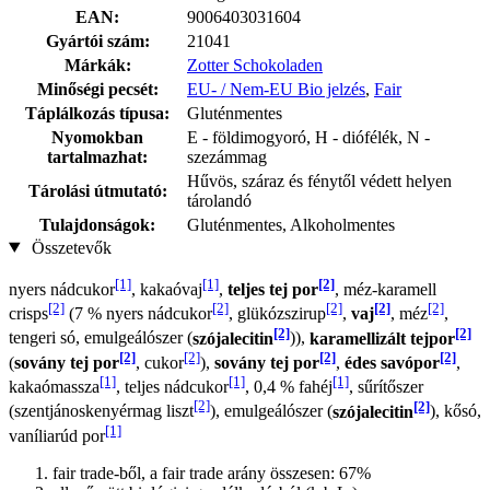
EAN:
9006403031604
Gyártói szám:
21041
Márkák:
Zotter Schokoladen
Minőségi pecsét:
EU- / Nem-EU Bio jelzés
,
Fair
Táplálkozás típusa:
Gluténmentes
Nyomokban
E - földimogyoró, H - diófélék, N -
tartalmazhat:
szezámmag
Hűvös, száraz és fénytől védett helyen
Tárolási útmutató:
tárolandó
Tulajdonságok:
Gluténmentes, Alkoholmentes
Összetevők
[1]
[1]
[2]
nyers nádcukor
, kakaóvaj
,
teljes tej por
, méz-karamell
[2]
[2]
[2]
[2]
[2]
crisps
(7 % nyers nádcukor
, glükózszirup
,
vaj
, méz
,
[2]
[2]
tengeri só, emulgeálószer (
szójalecitin
)),
karamellizált tejpor
[2]
[2]
[2]
[2]
(
sovány tej por
, cukor
),
sovány tej por
,
édes savópor
,
[1]
[1]
[1]
kakaómassza
, teljes nádcukor
, 0,4 % fahéj
, sűrítőszer
[2]
[2]
(szentjánoskenyérmag liszt
), emulgeálószer (
szójalecitin
), kősó,
[1]
vaníliarúd por
fair trade-ből, a fair trade arány összesen: 67%