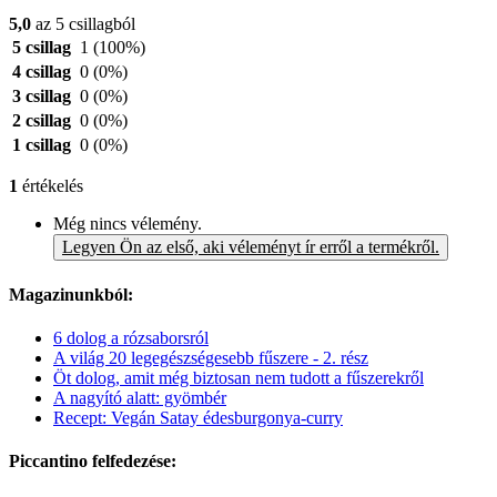
5,0
az 5 csillagból
5 csillag
1
(100%)
4 csillag
0
(0%)
3 csillag
0
(0%)
2 csillag
0
(0%)
1 csillag
0
(0%)
1
értékelés
Még nincs vélemény.
Legyen Ön az első, aki véleményt ír erről a termékről.
Magazinunkból:
6 dolog a rózsaborsról
A világ 20 legegészségesebb fűszere - 2. rész
Öt dolog, amit még biztosan nem tudott a fűszerekről
A nagyító alatt: gyömbér
Recept: Vegán Satay édesburgonya-curry
Piccantino felfedezése: