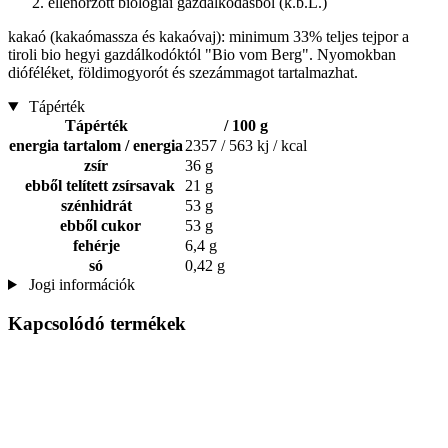
ellenőrzött biológiai gazdálkodásból (k.b.L.)
kakaó (kakaómassza és kakaóvaj): minimum 33% teljes tejpor a
tiroli bio hegyi gazdálkodóktól "Bio vom Berg". Nyomokban
dióféléket, földimogyorót és szezámmagot tartalmazhat.
Tápérték
Tápérték
/ 100 g
energia tartalom / energia
2357 / 563 kj / kcal
zsír
36 g
ebből telített zsírsavak
21 g
szénhidrát
53 g
ebből cukor
53 g
fehérje
6,4 g
só
0,42 g
Jogi információk
Kapcsolódó termékek