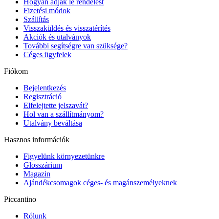
Hogyan adjak le rendelést
Fizetési módok
Szállítás
Visszaküldés és visszatérítés
Akciók és utalványok
További segítségre van szüksége?
Céges ügyfelek
Fiókom
Bejelentkezés
Regisztráció
Elfelejtette jelszavát?
Hol van a szállítmányom?
Utalvány beváltása
Hasznos információk
Figyelünk környezetünkre
Glosszárium
Magazin
Ajándékcsomagok céges- és magánszemélyeknek
Piccantino
Rólunk