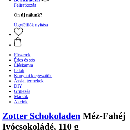
Feliratkozás
Ön
új nálunk?
Ügyfélfiók nyitása
Fűszerek
Édes és sós
Éléskamra
Italok
Konyhai kiegészítők
Ázsiai termékek
DIY
Grillezés
Márkák
Akciók
Zotter Schokoladen
Méz-Fahéj
Ivócsokoládé, 110 g