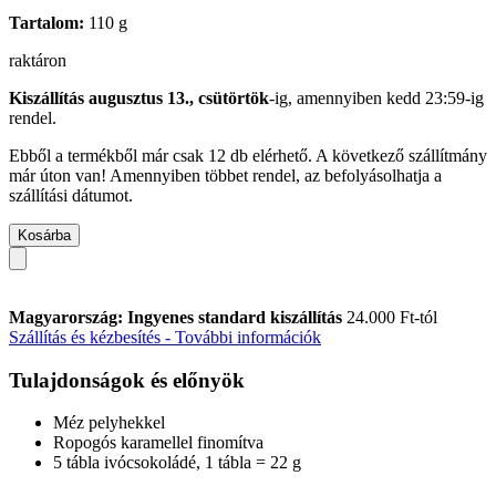
Tartalom:
110 g
raktáron
Kiszállítás augusztus 13., csütörtök
-ig, amennyiben
kedd 23:59-ig
rendel.
Ebből a termékből már csak 12 db elérhető. A következő szállítmány
már úton van! Amennyiben többet rendel, az befolyásolhatja a
szállítási dátumot.
Kosárba
Magyarország: Ingyenes standard kiszállítás
24.000 Ft-tól
Szállítás és kézbesítés - További információk
Tulajdonságok és előnyök
Méz pelyhekkel
Ropogós karamellel finomítva
5 tábla ivócsokoládé, 1 tábla = 22 g