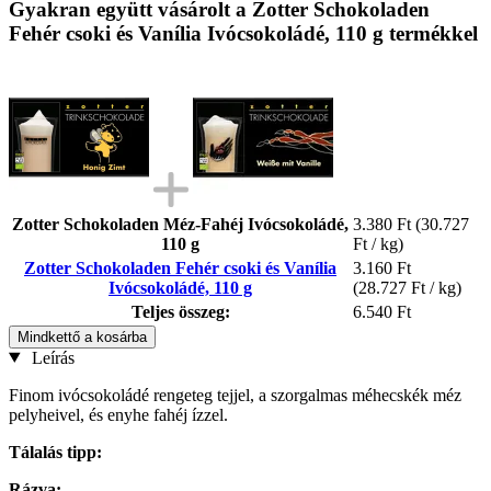
Gyakran együtt vásárolt a Zotter Schokoladen
Fehér csoki és Vanília Ivócsokoládé, 110 g termékkel
Zotter Schokoladen Méz-Fahéj Ivócsokoládé,
3.380 Ft
(30.727
110 g
Ft / kg)
Zotter Schokoladen Fehér csoki és Vanília
3.160 Ft
Ivócsokoládé, 110 g
(28.727 Ft / kg)
Teljes összeg:
6.540 Ft
Mindkettő a kosárba
Leírás
Finom ivócsokoládé rengeteg tejjel, a szorgalmas méhecskék méz
pelyheivel, és enyhe fahéj ízzel.
Tálalás tipp:
Rázva: