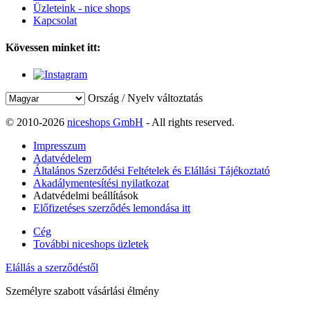
Üzleteink - nice shops
Kapcsolat
Kövessen minket itt:
Ország / Nyelv változtatás
© 2010-2026
niceshops GmbH
- All rights reserved.
Impresszum
Adatvédelem
Általános Szerződési Feltételek és Elállási Tájékoztató
Akadálymentesítési nyilatkozat
Adatvédelmi beállítások
Előfizetéses szerződés lemondása itt
Cég
További niceshops üzletek
Elállás a szerződéstől
Személyre szabott vásárlási élmény