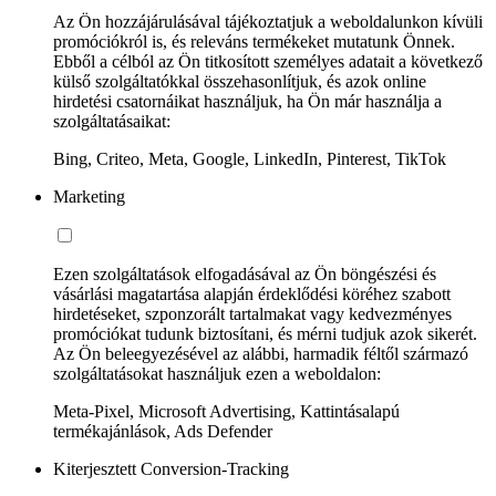
Az Ön hozzájárulásával tájékoztatjuk a weboldalunkon kívüli
promóciókról is, és releváns termékeket mutatunk Önnek.
Ebből a célból az Ön titkosított személyes adatait a következő
külső szolgáltatókkal összehasonlítjuk, és azok online
hirdetési csatornáikat használjuk, ha Ön már használja a
szolgáltatásaikat:
Bing, Criteo, Meta, Google, LinkedIn, Pinterest, TikTok
Marketing
Ezen szolgáltatások elfogadásával az Ön böngészési és
vásárlási magatartása alapján érdeklődési köréhez szabott
hirdetéseket, szponzorált tartalmakat vagy kedvezményes
promóciókat tudunk biztosítani, és mérni tudjuk azok sikerét.
Az Ön beleegyezésével az alábbi, harmadik féltől származó
szolgáltatásokat használjuk ezen a weboldalon:
Meta-Pixel, Microsoft Advertising, Kattintásalapú
termékajánlások, Ads Defender
Kiterjesztett Conversion-Tracking