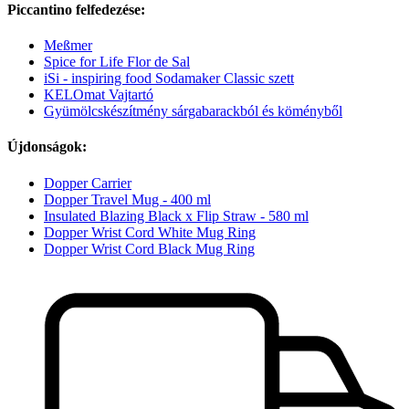
Piccantino felfedezése:
Meßmer
Spice for Life Flor de Sal
iSi - inspiring food Sodamaker Classic szett
KELOmat Vajtartó
Gyümölcskészítmény sárgabarackból és köményből
Újdonságok:
Dopper Carrier
Dopper Travel Mug - 400 ml
Insulated Blazing Black x Flip Straw - 580 ml
Dopper Wrist Cord White Mug Ring
Dopper Wrist Cord Black Mug Ring