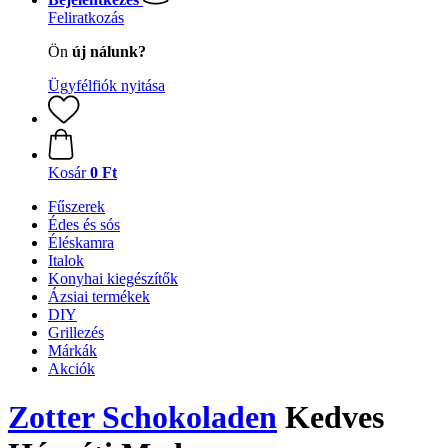
Feliratkozás
Ön
új nálunk?
Ügyfélfiók nyitása
Kosár
0 Ft
Fűszerek
Édes és sós
Éléskamra
Italok
Konyhai kiegészítők
Ázsiai termékek
DIY
Grillezés
Márkák
Akciók
Zotter Schokoladen
Kedves