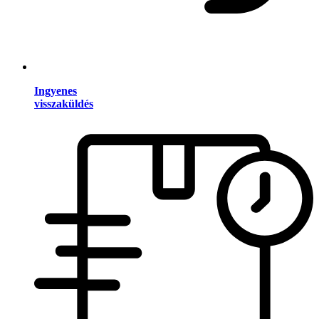
Ingyenes
visszaküldés