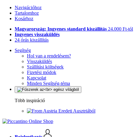
Navigációhoz
Tartalomhoz
Kosárhoz
Magyarország: Ingyenes standard kiszállítás
24.000 Ft-tól
Ingyenes visszaküldés
24 órás kiszállítás
Segítség
Hol van a rendelésem?
Visszaküldés
Szállítási költségek
Fizetési módok
Kapcsolat
Minden Segítség-téma
Több inspiráció
Eredeti Ausztriából
Bejelentkezés