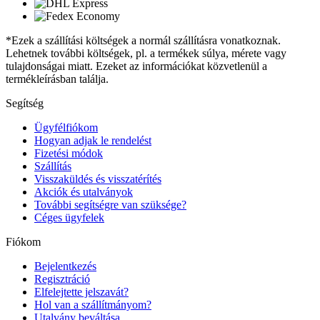
*Ezek a szállítási költségek a normál szállításra vonatkoznak.
Lehetnek további költségek, pl. a termékek súlya, mérete vagy
tulajdonságai miatt. Ezeket az információkat közvetlenül a
termékleírásban találja.
Segítség
Ügyfélfiókom
Hogyan adjak le rendelést
Fizetési módok
Szállítás
Visszaküldés és visszatérítés
Akciók és utalványok
További segítségre van szüksége?
Céges ügyfelek
Fiókom
Bejelentkezés
Regisztráció
Elfelejtette jelszavát?
Hol van a szállítmányom?
Utalvány beváltása