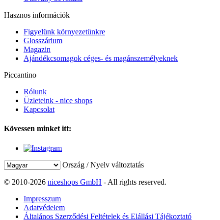
Hasznos információk
Figyelünk környezetünkre
Glosszárium
Magazin
Ajándékcsomagok céges- és magánszemélyeknek
Piccantino
Rólunk
Üzleteink - nice shops
Kapcsolat
Kövessen minket itt:
Ország / Nyelv változtatás
© 2010-2026
niceshops GmbH
- All rights reserved.
Impresszum
Adatvédelem
Általános Szerződési Feltételek és Elállási Tájékoztató