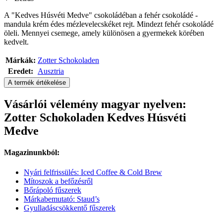
A "Kedves Húsvéti Medve" csokoládéban a fehér csokoládé -
mandula krém édes mézlevelecskéket rejt. Mindezt fehér csokoládé
öleli. Mennyei csemege, amely különösen a gyermekek körében
kedvelt.
Márkák:
Zotter Schokoladen
Eredet:
Ausztria
A termék értékelése
Vásárlói vélemény magyar nyelven:
Zotter Schokoladen Kedves Húsvéti
Medve
Magazinunkból:
Nyári felfrissülés: Iced Coffee & Cold Brew
Mítoszok a befőzésről
Bőrápoló fűszerek
Márkabemutató: Staud’s
Gyulladáscsökkentő fűszerek