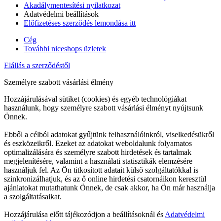
Akadálymentesítési nyilatkozat
Adatvédelmi beállítások
Előfizetéses szerződés lemondása itt
Cég
További niceshops üzletek
Elállás a szerződéstől
Személyre szabott vásárlási élmény
Hozzájárulásával sütiket (cookies) és egyéb technológiákat
használunk, hogy személyre szabott vásárlási élményt nyújtsunk
Önnek.
Ebből a célból adatokat gyűjtünk felhasználóinkról, viselkedésükről
és eszközeikről. Ezeket az adatokat weboldalunk folyamatos
optimalizálására és személyre szabott hirdetések és tartalmak
megjelenítésére, valamint a használati statisztikák elemzésére
használjuk fel. Az Ön titkosított adatait külső szolgáltatókkal is
szinkronizálhatjuk, és az ő online hirdetési csatornáikon keresztül
ajánlatokat mutathatunk Önnek, de csak akkor, ha Ön már használja
a szolgáltatásaikat.
Hozzájárulása előtt tájékozódjon a beállításoknál és
Adatvédelmi