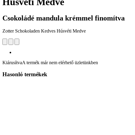
Húsvéti Medve
Csokoládé mandula krémmel finomítva
Zotter Schokoladen Kedves Húsvéti Medve
Kiárusítva
A termék már nem elérhető üzletünkben
Hasonló termékek