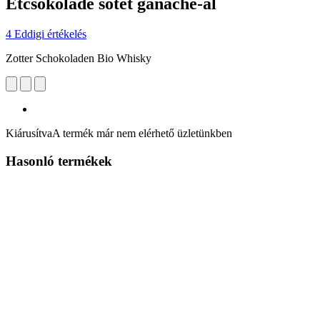
Étcsokoládé sötét ganache-al
4 Eddigi értékelés
Zotter Schokoladen Bio Whisky
Kiárusítva
A termék már nem elérhető üzletünkben
Hasonló termékek