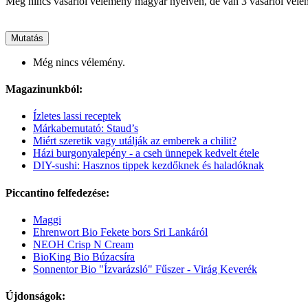
Még nincs vásárlói vélemény magyar nyelven, de van 3 vásárlói vél
Mutatás
Még nincs vélemény.
Magazinunkból:
Ízletes lassi receptek
Márkabemutató: Staud’s
Miért szeretik vagy utálják az emberek a chilit?
Házi burgonyalepény - a cseh ünnepek kedvelt étele
DIY-sushi: Hasznos tippek kezdőknek és haladóknak
Piccantino felfedezése:
Maggi
Ehrenwort Bio Fekete bors Sri Lankáról
NEOH Crisp N Cream
BioKing Bio Búzacsíra
Sonnentor Bio "Ízvarázsló" Fűszer - Virág Keverék
Újdonságok: