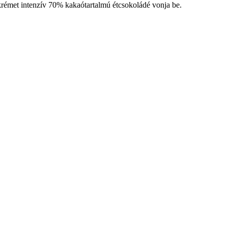
 krémet intenzív 70% kakaótartalmú étcsokoládé vonja be.