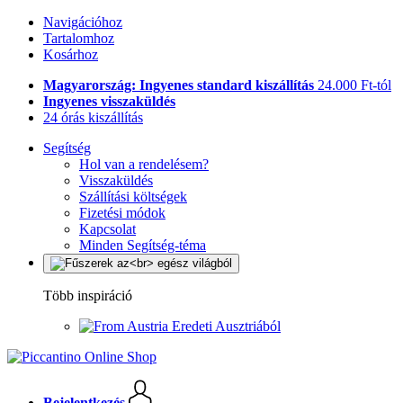
Navigációhoz
Tartalomhoz
Kosárhoz
Magyarország: Ingyenes standard kiszállítás
24.000 Ft-tól
Ingyenes visszaküldés
24 órás kiszállítás
Segítség
Hol van a rendelésem?
Visszaküldés
Szállítási költségek
Fizetési módok
Kapcsolat
Minden Segítség-téma
Több inspiráció
Eredeti Ausztriából
Bejelentkezés