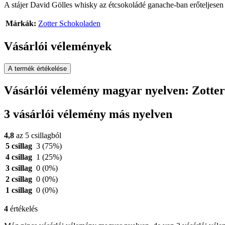
A stájer David Gölles whisky az étcsokoládé ganache-ban erőteljesen 
Márkák:
Zotter Schokoladen
Vásárlói vélemények
A termék értékelése
Vásárlói vélemény magyar nyelven: Zotte
3 vásárlói vélemény más nyelven
4,8
az 5 csillagból
5 csillag
3
(75%)
4 csillag
1
(25%)
3 csillag
0
(0%)
2 csillag
0
(0%)
1 csillag
0
(0%)
4
értékelés