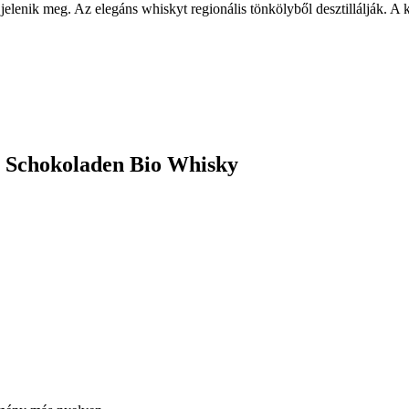
jelenik meg. Az elegáns whiskyt regionális tönkölyből desztillálják. A
r Schokoladen Bio Whisky