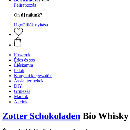
Feliratkozás
Ön
új nálunk?
Ügyfélfiók nyitása
Fűszerek
Édes és sós
Éléskamra
Italok
Konyhai kiegészítők
Ázsiai termékek
DIY
Grillezés
Márkák
Akciók
Zotter Schokoladen
Bio Whisky