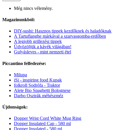
Még nincs vélemény.
Magazinunkból:
DIY-sushi: Hasznos tippek kezdőknek és haladóknak
A Tartuflanghe márkával a szarvasgomba-erdőben
A legjobb grillezési tippek
Üdvözöljük a kávék világában!
Gulyásleves - mint nemzeti étel
Piccantino felfedezése:
Milupa
iSi - inspiring food Kupak
folkroll Sodrófa - Traktor
Alete Bio Spaghetti Bolognese
Darbo Osztrák méhészméz
Újdonságok:
Dopper Wrist Cord White Mug Ring
Dopper Insulated Cap - 580 ml
Dopper Insulated - 580 ml