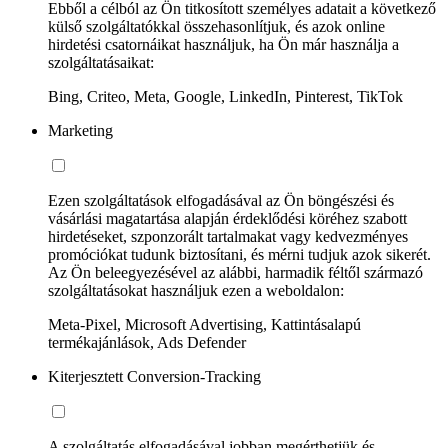
Ebből a célból az Ön titkosított személyes adatait a következő
külső szolgáltatókkal összehasonlítjuk, és azok online
hirdetési csatornáikat használjuk, ha Ön már használja a
szolgáltatásaikat:
Bing, Criteo, Meta, Google, LinkedIn, Pinterest, TikTok
Marketing
Ezen szolgáltatások elfogadásával az Ön böngészési és
vásárlási magatartása alapján érdeklődési köréhez szabott
hirdetéseket, szponzorált tartalmakat vagy kedvezményes
promóciókat tudunk biztosítani, és mérni tudjuk azok sikerét.
Az Ön beleegyezésével az alábbi, harmadik féltől származó
szolgáltatásokat használjuk ezen a weboldalon:
Meta-Pixel, Microsoft Advertising, Kattintásalapú
termékajánlások, Ads Defender
Kiterjesztett Conversion-Tracking
A szolgáltatás elfogadásával jobban megérthetjük és