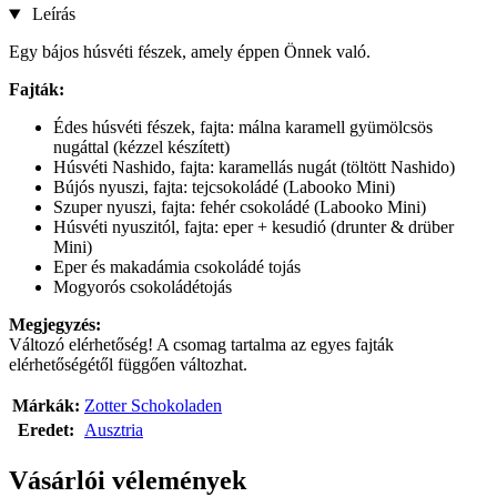
Leírás
Egy bájos húsvéti fészek, amely éppen Önnek való.
Fajták:
Édes húsvéti fészek, fajta: málna karamell gyümölcsös
nugáttal (kézzel készített)
Húsvéti Nashido, fajta: karamellás nugát (töltött Nashido)
Bújós nyuszi, fajta: tejcsokoládé (Labooko Mini)
Szuper nyuszi, fajta: fehér csokoládé (Labooko Mini)
Húsvéti nyuszitól, fajta: eper + kesudió (drunter & drüber
Mini)
Eper és makadámia csokoládé tojás
Mogyorós csokoládétojás
Megjegyzés:
Változó elérhetőség! A csomag tartalma az egyes fajták
elérhetőségétől függően változhat.
Márkák:
Zotter Schokoladen
Eredet:
Ausztria
Vásárlói vélemények