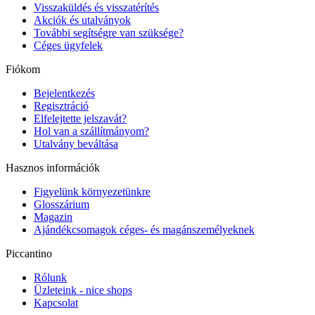
Visszaküldés és visszatérítés
Akciók és utalványok
További segítségre van szüksége?
Céges ügyfelek
Fiókom
Bejelentkezés
Regisztráció
Elfelejtette jelszavát?
Hol van a szállítmányom?
Utalvány beváltása
Hasznos információk
Figyelünk környezetünkre
Glosszárium
Magazin
Ajándékcsomagok céges- és magánszemélyeknek
Piccantino
Rólunk
Üzleteink - nice shops
Kapcsolat