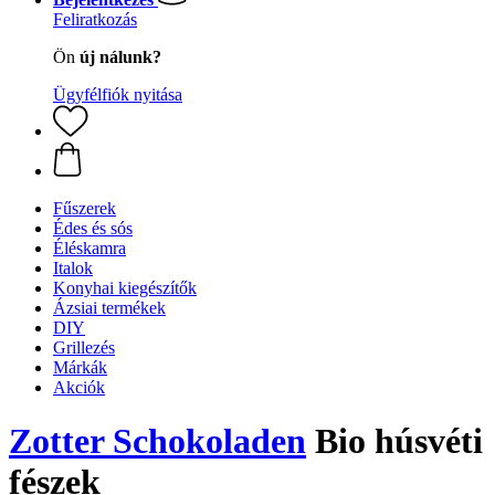
Feliratkozás
Ön
új nálunk?
Ügyfélfiók nyitása
Fűszerek
Édes és sós
Éléskamra
Italok
Konyhai kiegészítők
Ázsiai termékek
DIY
Grillezés
Márkák
Akciók
Zotter Schokoladen
Bio húsvéti
fészek