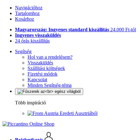
Navigációhoz
Tartalomhoz
Kosárhoz
Magyarország: Ingyenes standard kiszállítás
24.000 Ft-tól
Ingyenes visszaküldés
24 órás kiszállítás
Segítség
Hol van a rendelésem?
Visszaküldés
Szállítási költségek
Fizetési módok
Kapcsolat
Minden Segítség-téma
Több inspiráció
Eredeti Ausztriából
Bejelentkezés