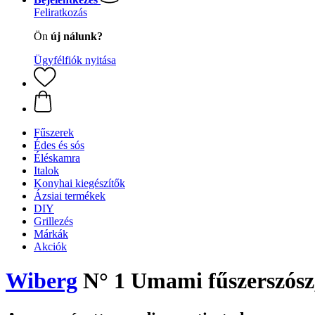
Feliratkozás
Ön
új nálunk?
Ügyfélfiók nyitása
Fűszerek
Édes és sós
Éléskamra
Italok
Konyhai kiegészítők
Ázsiai termékek
DIY
Grillezés
Márkák
Akciók
Wiberg
N° 1 Umami fűszerszósz