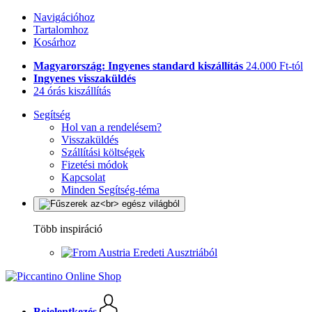
Navigációhoz
Tartalomhoz
Kosárhoz
Magyarország: Ingyenes standard kiszállítás
24.000 Ft-tól
Ingyenes visszaküldés
24 órás kiszállítás
Segítség
Hol van a rendelésem?
Visszaküldés
Szállítási költségek
Fizetési módok
Kapcsolat
Minden Segítség-téma
Több inspiráció
Eredeti Ausztriából
Bejelentkezés