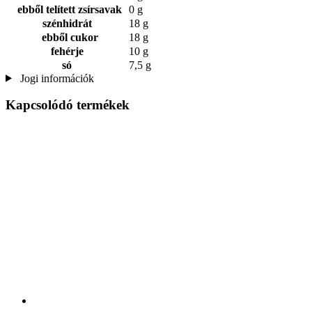
ebből telített zsírsavak
0 g
szénhidrát
18 g
ebből cukor
18 g
fehérje
10 g
só
7,5 g
Jogi információk
Kapcsolódó termékek