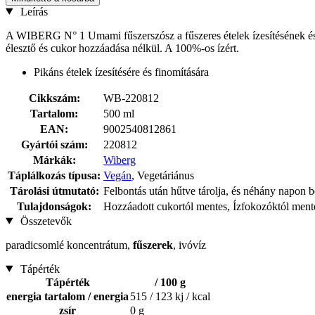
Leírás
A WIBERG N° 1 Umami fűszerszósz a fűszeres ételek ízesítésének és f
élesztő és cukor hozzáadása nélkül. A 100%-os ízért.
Pikáns ételek ízesítésére és finomítására
Cikkszám:
WB-220812
Tartalom:
500 ml
EAN:
9002540812861
Gyártói szám:
220812
Márkák:
Wiberg
Táplálkozás típusa:
Vegán
, Vegetáriánus
Tárolási útmutató:
Felbontás után hűtve tárolja, és néhány napon be
Tulajdonságok:
Hozzáadott cukortól mentes, Ízfokozóktól ment
Összetevők
paradicsomlé koncentrátum,
fűszerek
, ivóvíz
Tápérték
Tápérték
/ 100 g
energia tartalom / energia
515 / 123 kj / kcal
zsír
0 g