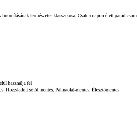
inomításának természetes klasszikusa. Csak a napon érett paradicsom t
lül használja fel
es, Hozzáadott sótól mentes, Pálmaolaj-mentes, Élesztőmentes