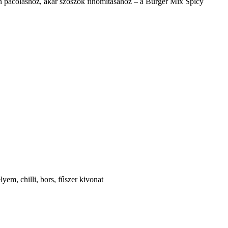
len pácoláshoz, akár szószok finomításához – a Burger Mix Spicy
lyem, chilli, bors, fűszer kivonat