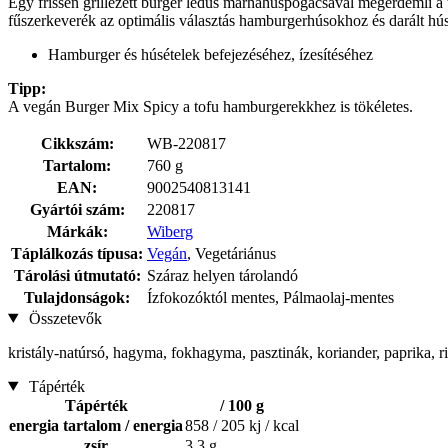
Egy frissen grillezett burger lédús marhahúspogácsával megérdemli a 
fűszerkeverék az optimális választás hamburgerhúsokhoz és darált hús
Hamburger és húsételek befejezéséhez, ízesítéséhez
Tipp:
A vegán Burger Mix Spicy a tofu hamburgerekkhez is tökéletes.
Cikkszám:
WB-220817
Tartalom:
760 g
EAN:
9002540813141
Gyártói szám:
220817
Márkák:
Wiberg
Táplálkozás típusa:
Vegán
, Vegetáriánus
Tárolási útmutató:
Száraz helyen tárolandó
Tulajdonságok:
Ízfokozóktól mentes, Pálmaolaj-mentes
Összetevők
kristály-natúrsó, hagyma, fokhagyma, pasztinák, koriander, paprika, rizs
Tápérték
Tápérték
/ 100 g
energia tartalom / energia
858 / 205 kj / kcal
zsír
3,3 g