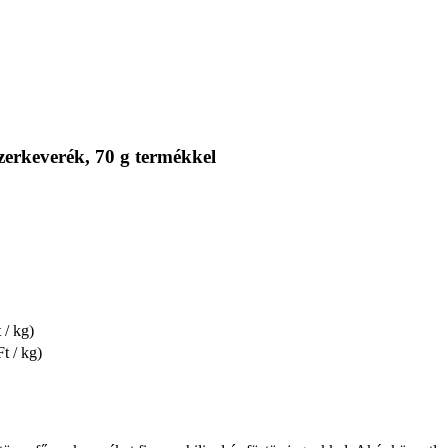
zerkeverék, 70 g termékkel
 / kg)
t / kg)