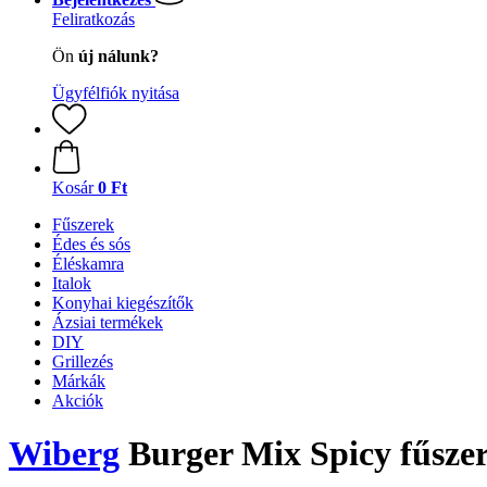
Feliratkozás
Ön
új nálunk?
Ügyfélfiók nyitása
Kosár
0 Ft
Fűszerek
Édes és sós
Éléskamra
Italok
Konyhai kiegészítők
Ázsiai termékek
DIY
Grillezés
Márkák
Akciók
Wiberg
Burger Mix Spicy fűszer