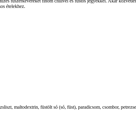
tüzes fűszerkeveréket finom chilivel és füstös jegyekkel. Akár közvet
os ételekhez.
liszt, maltodextrin, füstölt só (só, füst), paradicsom, csombor, petrezse