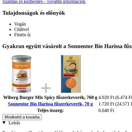
Szállítás és kézbesítés - További információk
Tulajdonságok és előnyök
Vegán
Chilivel
Füstös íz
Gyakran együtt vásárolt a Sonnentor Bio Harissa fűs
Wiberg Burger Mix Spicy fűszerkeverék, 760 g
4.920 Ft
(6.474 Ft
Sonnentor Bio Harissa fűszerkeverék, 70 g
1.720 Ft
(24.571 F
Teljes összeg:
6.640 Ft
Mindkettő a kosárba
Leírás