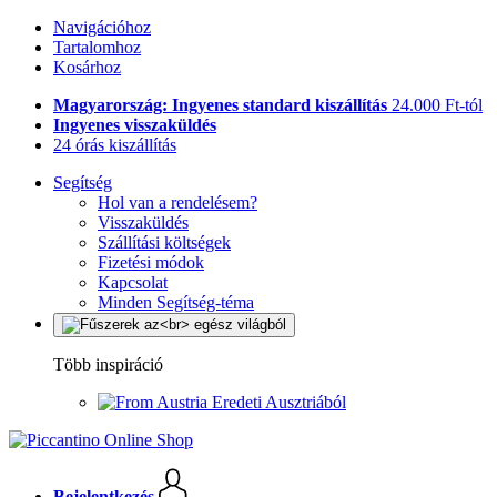
Navigációhoz
Tartalomhoz
Kosárhoz
Magyarország: Ingyenes standard kiszállítás
24.000 Ft-tól
Ingyenes visszaküldés
24 órás kiszállítás
Segítség
Hol van a rendelésem?
Visszaküldés
Szállítási költségek
Fizetési módok
Kapcsolat
Minden Segítség-téma
Több inspiráció
Eredeti Ausztriából
Bejelentkezés