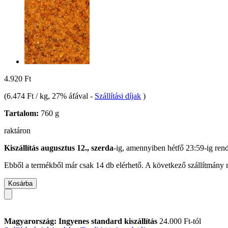
4.920 Ft
(
6.474 Ft / kg
, 27% áfával
-
Szállítási díjak
)
Tartalom:
760 g
raktáron
Kiszállítás augusztus 12., szerda
-ig, amennyiben
hétfő 23:59-ig
rend
Ebből a termékből már csak 14 db elérhető. A következő szállítmány m
Kosárba
Magyarország: Ingyenes standard kiszállítás
24.000 Ft-tól