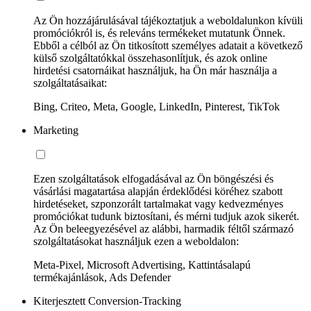
Az Ön hozzájárulásával tájékoztatjuk a weboldalunkon kívüli
promóciókról is, és releváns termékeket mutatunk Önnek.
Ebből a célból az Ön titkosított személyes adatait a következő
külső szolgáltatókkal összehasonlítjuk, és azok online
hirdetési csatornáikat használjuk, ha Ön már használja a
szolgáltatásaikat:
Bing, Criteo, Meta, Google, LinkedIn, Pinterest, TikTok
Marketing
Ezen szolgáltatások elfogadásával az Ön böngészési és
vásárlási magatartása alapján érdeklődési köréhez szabott
hirdetéseket, szponzorált tartalmakat vagy kedvezményes
promóciókat tudunk biztosítani, és mérni tudjuk azok sikerét.
Az Ön beleegyezésével az alábbi, harmadik féltől származó
szolgáltatásokat használjuk ezen a weboldalon:
Meta-Pixel, Microsoft Advertising, Kattintásalapú
termékajánlások, Ads Defender
Kiterjesztett Conversion-Tracking