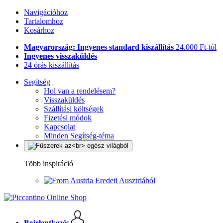
Navigációhoz
Tartalomhoz
Kosárhoz
Magyarország: Ingyenes standard kiszállítás
24.000 Ft-tól
Ingyenes visszaküldés
24 órás kiszállítás
Segítség
Hol van a rendelésem?
Visszaküldés
Szállítási költségek
Fizetési módok
Kapcsolat
Minden Segítség-téma
Több inspiráció
Eredeti Ausztriából
Bejelentkezés