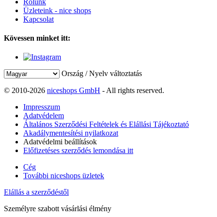
Rólunk
Üzleteink - nice shops
Kapcsolat
Kövessen minket itt:
Ország / Nyelv változtatás
© 2010-2026
niceshops GmbH
- All rights reserved.
Impresszum
Adatvédelem
Általános Szerződési Feltételek és Elállási Tájékoztató
Akadálymentesítési nyilatkozat
Adatvédelmi beállítások
Előfizetéses szerződés lemondása itt
Cég
További niceshops üzletek
Elállás a szerződéstől
Személyre szabott vásárlási élmény