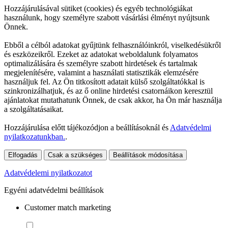
Hozzájárulásával sütiket (cookies) és egyéb technológiákat
használunk, hogy személyre szabott vásárlási élményt nyújtsunk
Önnek.
Ebből a célból adatokat gyűjtünk felhasználóinkról, viselkedésükről
és eszközeikről. Ezeket az adatokat weboldalunk folyamatos
optimalizálására és személyre szabott hirdetések és tartalmak
megjelenítésére, valamint a használati statisztikák elemzésére
használjuk fel. Az Ön titkosított adatait külső szolgáltatókkal is
szinkronizálhatjuk, és az ő online hirdetési csatornáikon keresztül
ajánlatokat mutathatunk Önnek, de csak akkor, ha Ön már használja
a szolgáltatásaikat.
Hozzájárulása előtt tájékozódjon a beállításoknál és
Adatvédelmi
nyilatkozatunkban.
.
Elfogadás
Csak a szükséges
Beállítások módosítása
Adatvédelemi nyilatkozatot
Egyéni adatvédelmi beállítások
Customer match marketing