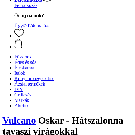
Feliratkozás
Ön
új nálunk?
Ügyfélfiók nyitása
Fűszerek
Édes és sós
Éléskamra
Italok
Konyhai kiegészítők
Ázsiai termékek
DIY
Grillezés
Márkák
Akciók
Vulcano
Oskar - Hátszalonna
tavaszi virágokkal