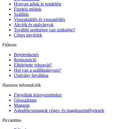
Hogyan adjak le rendelést
Fizetési módok
Szállítás
Visszaküldés és visszatérítés
Akciók és utalványok
További segítségre van szüksége?
Céges ügyfelek
Fiókom
Bejelentkezés
Regisztráció
Elfelejtette jelszavát?
Hol van a szállítmányom?
Utalvány beváltása
Hasznos információk
Figyelünk környezetünkre
Glosszárium
Magazin
Ajándékcsomagok céges- és magánszemélyeknek
Piccantino