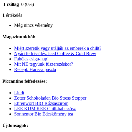
1 csillag
0
(0%)
1
értékelés
Még nincs vélemény.
Magazinunkból:
Miért szeretik vagy utálják az emberek a chilit?
Nyári felfrissülés: Iced Coffee & Cold Brew
Fahéjas csiga-nap!
Mit NE tegyünk fűszerezéskor?
Recept: Harissa paszta
Piccantino felfedezése:
Lindt
Zotter Schokoladen Bio Stress Stopper
Ehrenwort BIO Rózsaszirom
LEE KUM KEE Chili-bab szósz
Sonnentor Bio Édeskömény tea
Újdonságok: