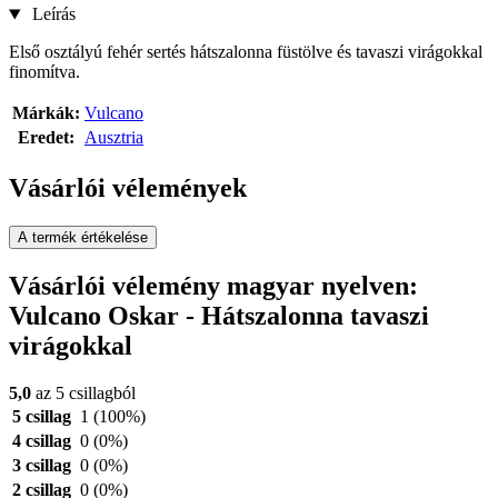
Leírás
Első osztályú fehér sertés hátszalonna füstölve és tavaszi virágokkal
finomítva.
Márkák:
Vulcano
Eredet:
Ausztria
Vásárlói vélemények
A termék értékelése
Vásárlói vélemény magyar nyelven:
Vulcano Oskar - Hátszalonna tavaszi
virágokkal
5,0
az 5 csillagból
5 csillag
1
(100%)
4 csillag
0
(0%)
3 csillag
0
(0%)
2 csillag
0
(0%)