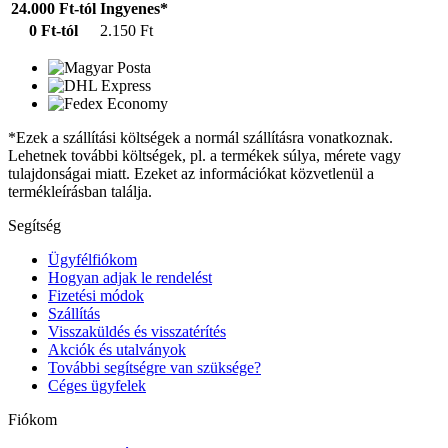
24.000 Ft-tól
Ingyenes*
0 Ft-tól
2.150 Ft
*Ezek a szállítási költségek a normál szállításra vonatkoznak.
Lehetnek további költségek, pl. a termékek súlya, mérete vagy
tulajdonságai miatt. Ezeket az információkat közvetlenül a
termékleírásban találja.
Segítség
Ügyfélfiókom
Hogyan adjak le rendelést
Fizetési módok
Szállítás
Visszaküldés és visszatérítés
Akciók és utalványok
További segítségre van szüksége?
Céges ügyfelek
Fiókom