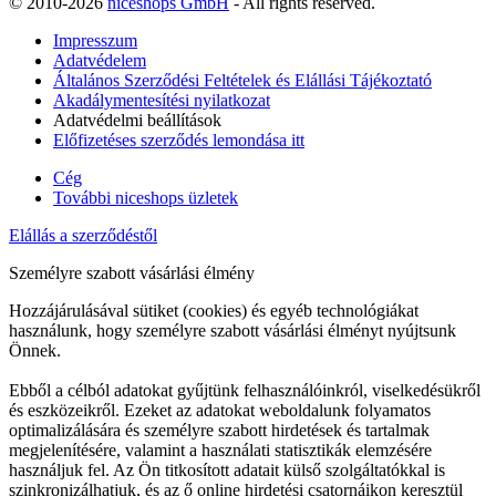
© 2010-2026
niceshops GmbH
- All rights reserved.
Impresszum
Adatvédelem
Általános Szerződési Feltételek és Elállási Tájékoztató
Akadálymentesítési nyilatkozat
Adatvédelmi beállítások
Előfizetéses szerződés lemondása itt
Cég
További niceshops üzletek
Elállás a szerződéstől
Személyre szabott vásárlási élmény
Hozzájárulásával sütiket (cookies) és egyéb technológiákat
használunk, hogy személyre szabott vásárlási élményt nyújtsunk
Önnek.
Ebből a célból adatokat gyűjtünk felhasználóinkról, viselkedésükről
és eszközeikről. Ezeket az adatokat weboldalunk folyamatos
optimalizálására és személyre szabott hirdetések és tartalmak
megjelenítésére, valamint a használati statisztikák elemzésére
használjuk fel. Az Ön titkosított adatait külső szolgáltatókkal is
szinkronizálhatjuk, és az ő online hirdetési csatornáikon keresztül