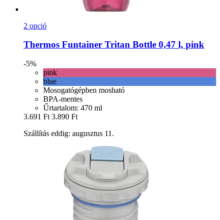
2 opció
Thermos
Funtainer Tritan Bottle 0,47 l, pink
-5%
pink
blue
Mosogatógépben mosható
BPA-mentes
Űrtartalom: 470 ml
3.691 Ft
3.890 Ft
Szállítás eddig: augusztus 11.