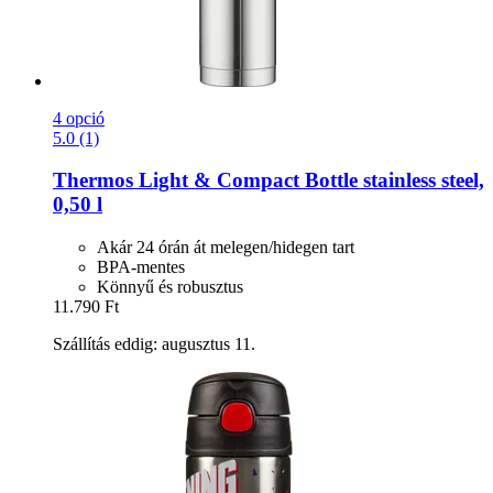
4 opció
5.0 (1)
Thermos
Light & Compact Bottle stainless steel,
0,50 l
Akár 24 órán át melegen/hidegen tart
BPA-mentes
Könnyű és robusztus
11.790 Ft
Szállítás eddig: augusztus 11.