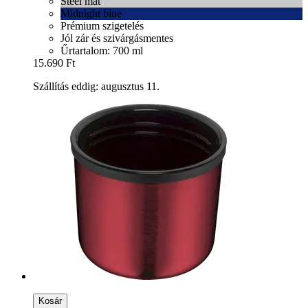
Steel mat
Midnight blue
Prémium szigetelés
Jól zár és szivárgásmentes
Űrtartalom: 700 ml
15.690 Ft
Szállítás eddig: augusztus 11.
Kosár