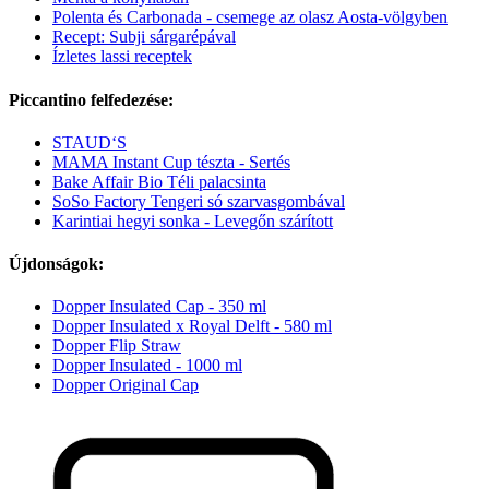
Polenta és Carbonada - csemege az olasz Aosta-völgyben
Recept: Subji sárgarépával
Ízletes lassi receptek
Piccantino felfedezése:
STAUD‘S
MAMA Instant Cup tészta - Sertés
Bake Affair Bio Téli palacsinta
SoSo Factory Tengeri só szarvasgombával
Karintiai hegyi sonka - Levegőn szárított
Újdonságok:
Dopper Insulated Cap - 350 ml
Dopper Insulated x Royal Delft - 580 ml
Dopper Flip Straw
Dopper Insulated - 1000 ml
Dopper Original Cap