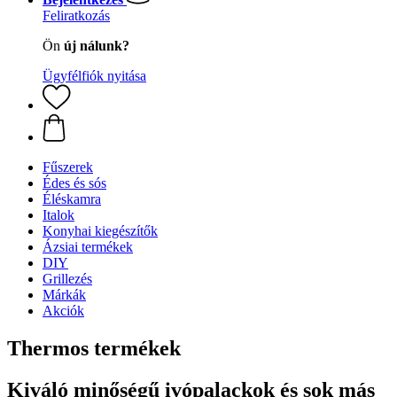
Feliratkozás
Ön
új nálunk?
Ügyfélfiók nyitása
Fűszerek
Édes és sós
Éléskamra
Italok
Konyhai kiegészítők
Ázsiai termékek
DIY
Grillezés
Márkák
Akciók
Thermos termékek
Kiváló minőségű ivópalackok és sok más