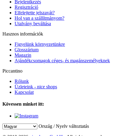
Bejelentkezés
Regisztráció
Elfelejtette jelszavát?
Hol van a szállítmányom?
Utalvány beváltása
Hasznos információk
Figyelünk környezetünkre
Glosszárium
Magazin
Ajándékcsomagok céges- és magánszemélyeknek
Piccantino
Rólunk
Üzleteink - nice shops
Kapcsolat
Kövessen minket itt:
Ország / Nyelv változtatás