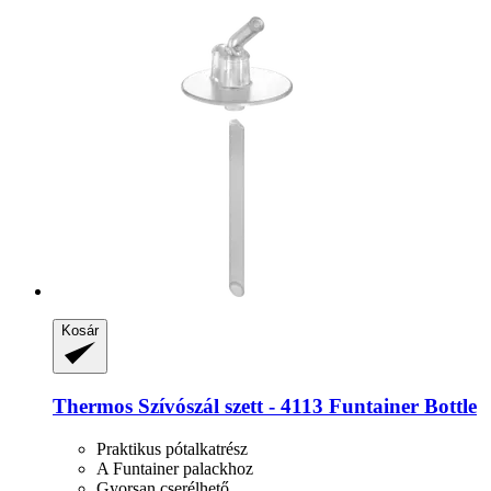
Kosár
Thermos
Szívószál szett -​ 4113 Funtainer Bottle
Praktikus pótalkatrész
A Funtainer palackhoz
Gyorsan cserélhető