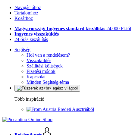
Navigációhoz
Tartalomhoz
Kosárhoz
Magyarország: Ingyenes standard kiszállítás
24.000 Ft-tól
Ingyenes visszaküldés
24 órás kiszállítás
Segítség
Hol van a rendelésem?
Visszaküldés
Szállítási költségek
Fizetési módok
Kapcsolat
Minden Segítség-téma
Több inspiráció
Eredeti Ausztriából
Bejelentkezés