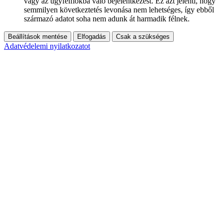
vagy az ügyfélfiókba való bejelentkezést. Ez azt jelenti, hogy
semmilyen következtetés levonása nem lehetséges, így ebből
származó adatot soha nem adunk át harmadik félnek.
Beállítások mentése
Elfogadás
Csak a szükséges
Adatvédelemi nyilatkozatot