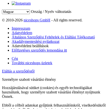
Ország / Nyelv változtatás
© 2010-2026
niceshops GmbH
- All rights reserved.
Impresszum
Adatvédelem
Általános Szerződési Feltételek és Elállási Tájékoztató
Akadálymentesítési nyilatkozat
Adatvédelmi beállítások
Előfizetéses szerződés lemondása itt
Cég
További niceshops üzletek
Elállás a szerződéstől
Személyre szabott vásárlási élmény
Hozzájárulásával sütiket (cookies) és egyéb technológiákat
használunk, hogy személyre szabott vásárlási élményt nyújtsunk
Önnek.
Ebből a célból adatokat gyűjtünk felhasználóinkról, viselkedésükről