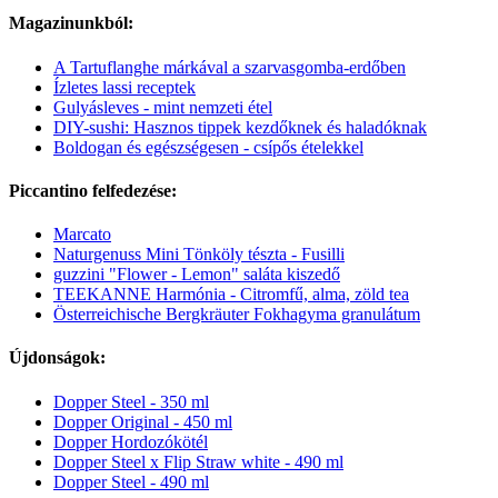
Magazinunkból:
A Tartuflanghe márkával a szarvasgomba-erdőben
Ízletes lassi receptek
Gulyásleves - mint nemzeti étel
DIY-sushi: Hasznos tippek kezdőknek és haladóknak
Boldogan és egészségesen - csípős ételekkel
Piccantino felfedezése:
Marcato
Naturgenuss Mini Tönköly tészta - Fusilli
guzzini "Flower - Lemon" saláta kiszedő
TEEKANNE Harmónia - Citromfű, alma, zöld tea
Österreichische Bergkräuter Fokhagyma granulátum
Újdonságok:
Dopper Steel - 350 ml
Dopper Original - 450 ml
Dopper Hordozókötél
Dopper Steel x Flip Straw white - 490 ml
Dopper Steel - 490 ml