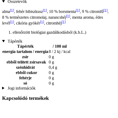
Összetevők
[1]
[1]
[1]
[1]
alma
, fehér hibiszkusz
, 10 % borsmenta
, 9 % citromfű
,
[1]
8 % természetes citromolaj, narancshéj
, menta aroma, édes
[1]
[1]
[1]
levél
, cikória gyökér
, citromhéj
ellenőrzött biológiai gazdálkodásból (k.b.L.)
Tápérték
Tápérték
/ 100 ml
energia tartalom / energia
8 / 2 kj / kcal
zsír
0 g
ebből telített zsírsavak
0 g
szénhidrát
0,4 g
ebből cukor
0 g
fehérje
0 g
só
0 g
Jogi információk
Kapcsolódó termékek