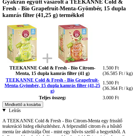
Gyakran együtt vásárolt a TEEKANNE Cold &
Fresh - Bio Grapefruit-Menta-Gyömbér, 15 dupla
kamrás filter (41,25 g) termékkel
TEEKANNE Cold & Fresh - Bio Citrom-
1.500 Ft
Menta, 15 dupla kamrás filter (41 g)
(36.585 Ft / kg)
TEEKANNE Cold & Fresh - Bio Grapefruit-
1.500 Ft
Menta-Gyömbér, 15 dupla kamrás filter (41,25
(36.364 Ft / kg)
g)
Teljes összeg:
3.000 Ft
Mindkettő a kosárba
Leírás
A TEEKANNE Cold & Fresh - Bio Citrom-Menta egy frissítő
teakreáció hideg elkészítéshez. A felpezsdítő citrom és a hűsítő
menta íze aktivizálja Önt - mint egy hűvös szellő a hegyekből. A