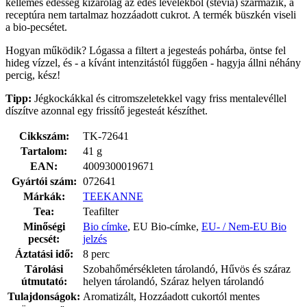
kellemes édesség kizárólag az édes levelekből (stevia) származik, a
receptúra nem tartalmaz hozzáadott cukrot. A termék büszkén viseli
a bio-pecsétet.
Hogyan működik? Lógassa a filtert a jegesteás pohárba, öntse fel
hideg vízzel, és - a kívánt intenzitástól függően - hagyja állni néhány
percig, kész!
Tipp:
Jégkockákkal és citromszeletekkel vagy friss mentalevéllel
díszítve azonnal egy frissítő jegesteát készíthet.
Cikkszám:
TK-72641
Tartalom:
41 g
EAN:
4009300019671
Gyártói szám:
072641
Márkák:
TEEKANNE
Tea:
Teafilter
Minőségi
Bio címke
, EU Bio-címke,
EU- / Nem-EU Bio
pecsét:
jelzés
Áztatási idő:
8 perc
Tárolási
Szobahőmérsékleten tárolandó, Hűvös és száraz
útmutató:
helyen tárolandó, Száraz helyen tárolandó
Tulajdonságok:
Aromatizált, Hozzáadott cukortól mentes