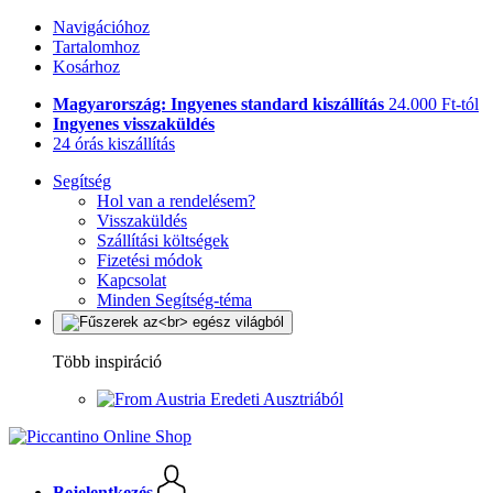
Navigációhoz
Tartalomhoz
Kosárhoz
Magyarország: Ingyenes standard kiszállítás
24.000 Ft-tól
Ingyenes visszaküldés
24 órás kiszállítás
Segítség
Hol van a rendelésem?
Visszaküldés
Szállítási költségek
Fizetési módok
Kapcsolat
Minden Segítség-téma
Több inspiráció
Eredeti Ausztriából
Bejelentkezés