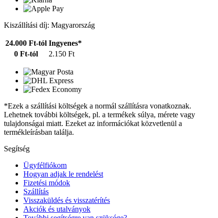
Kiszállítási díj: Magyarország
24.000 Ft-tól
Ingyenes*
0 Ft-tól
2.150 Ft
*Ezek a szállítási költségek a normál szállításra vonatkoznak.
Lehetnek további költségek, pl. a termékek súlya, mérete vagy
tulajdonságai miatt. Ezeket az információkat közvetlenül a
termékleírásban találja.
Segítség
Ügyfélfiókom
Hogyan adjak le rendelést
Fizetési módok
Szállítás
Visszaküldés és visszatérítés
Akciók és utalványok
További segítségre van szüksége?