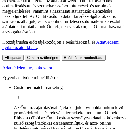
és eszközeikről. Ezeket az adatokat weboldalunk folyamatos
optimalizálására és személyre szabott hirdetések és tartalmak
megjelenítésére, valamint a használati statisztikák elemzésére
használjuk fel. Az Ön titkosított adatait külső szolgáltatókkal is
szinkronizálhatjuk, és az ő online hirdetési csatornáikon keresztül
ajánlatokat mutathatunk Önnek, de csak akkor, ha Ön már használja
a szolgáltatásaikat.
Hozzájárulása előtt tájékozódjon a beállításoknál és
Adatvédelmi
nyilatkozatunkban.
.
Elfogadás
Csak a szükséges
Beállítások módosítása
Adatvédelemi nyilatkozatot
Egyéni adatvédelmi beállítások
Customer match marketing
Az Ön hozzájárulásával tájékoztatjuk a weboldalunkon kívüli
promóciókról is, és releváns termékeket mutatunk Önnek.
Ebből a célból az Ön titkosított személyes adatait a következő
külső szolgáltatókkal összehasonlítjuk, és azok online
hirdetési csatornáikat használjuk, ha Ön már használja a