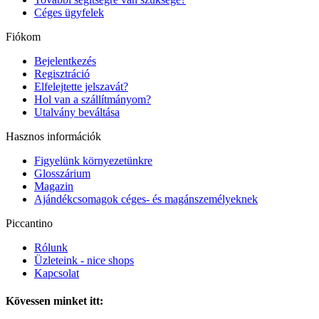
Céges ügyfelek
Fiókom
Bejelentkezés
Regisztráció
Elfelejtette jelszavát?
Hol van a szállítmányom?
Utalvány beváltása
Hasznos információk
Figyelünk környezetünkre
Glosszárium
Magazin
Ajándékcsomagok céges- és magánszemélyeknek
Piccantino
Rólunk
Üzleteink - nice shops
Kapcsolat
Kövessen minket itt: