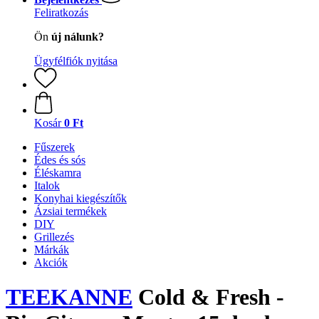
Feliratkozás
Ön
új nálunk?
Ügyfélfiók nyitása
Kosár
0 Ft
Fűszerek
Édes és sós
Éléskamra
Italok
Konyhai kiegészítők
Ázsiai termékek
DIY
Grillezés
Márkák
Akciók
TEEKANNE
Cold & Fresh -