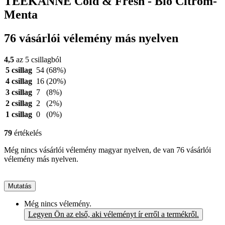
TEEKANNE Cold & Fresh - Bio Citrom-
Menta
76 vásárlói vélemény más nyelven
4,5
az 5 csillagból
5 csillag
54
(68%)
4 csillag
16
(20%)
3 csillag
7
(8%)
2 csillag
2
(2%)
1 csillag
0
(0%)
79
értékelés
Még nincs vásárlói vélemény magyar nyelven, de van 76 vásárlói
vélemény más nyelven.
Mutatás
Még nincs vélemény.
Legyen Ön az első, aki véleményt ír erről a termékről.