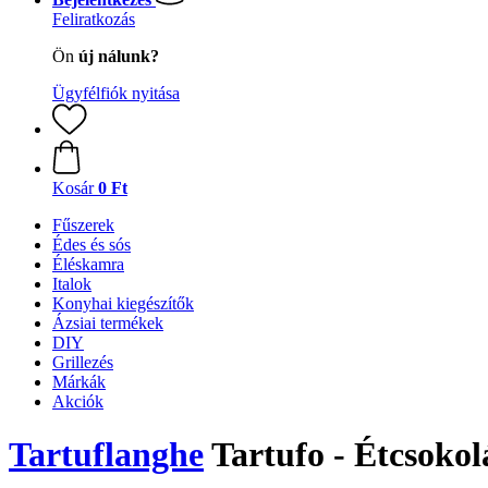
Feliratkozás
Ön
új nálunk?
Ügyfélfiók nyitása
Kosár
0 Ft
Fűszerek
Édes és sós
Éléskamra
Italok
Konyhai kiegészítők
Ázsiai termékek
DIY
Grillezés
Márkák
Akciók
Tartuflanghe
Tartufo - Étcsokol