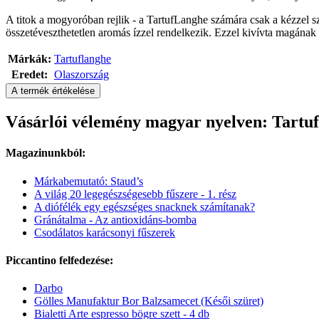
A titok a mogyoróban rejlik - a TartufLanghe számára csak a kézzel 
összetéveszthetetlen aromás ízzel rendelkezik. Ezzel kivívta magának
Márkák:
Tartuflanghe
Eredet:
Olaszország
A termék értékelése
Vásárlói vélemény magyar nyelven: Tartuf
Magazinunkból:
Márkabemutató: Staud’s
A világ 20 legegészségesebb fűszere - 1. rész
A diófélék egy egészséges snacknek számítanak?
Gránátalma - Az antioxidáns-bomba
Csodálatos karácsonyi fűszerek
Piccantino felfedezése:
Darbo
Gölles Manufaktur Bor Balzsamecet (Késői szüret)
Bialetti Arte espresso bögre szett - 4 db