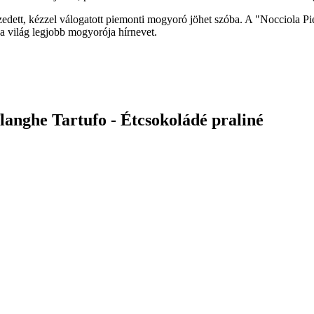
szedett, kézzel válogatott piemonti mogyoró jöhet szóba. A "Nocciola
 a világ legjobb mogyorója hírnevet.
langhe Tartufo - Étcsokoládé praliné