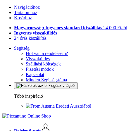
Navigációhoz
Tartalomhoz
Kosárhoz
Magyarország: Ingyenes standard kiszállítás
24.000 Ft-tól
Ingyenes visszaküldés
24 órás kiszállítás
Segítség
Hol van a rendelésem?
Visszaküldés
Szállítási költségek
Fizetési módok
Kapcsolat
Minden Segítség-téma
Több inspiráció
Eredeti Ausztriából
Bejelentkezés