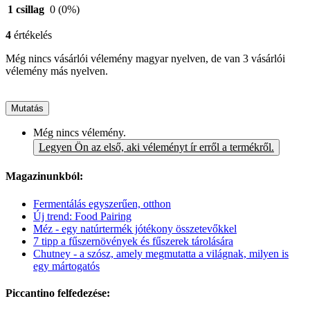
1 csillag
0
(0%)
4
értékelés
Még nincs vásárlói vélemény magyar nyelven, de van 3 vásárlói
vélemény más nyelven.
Mutatás
Még nincs vélemény.
Legyen Ön az első, aki véleményt ír erről a termékről.
Magazinunkból:
Fermentálás egyszerűen, otthon
Új trend: Food Pairing
Méz - egy natúrtermék jótékony összetevőkkel
7 tipp a fűszernövények és fűszerek tárolására
Chutney - a szósz, amely megmutatta a világnak, milyen is
egy mártogatós
Piccantino felfedezése: