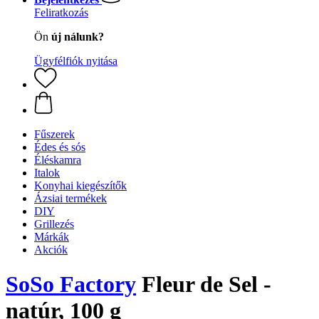
Feliratkozás
Ön
új nálunk?
Ügyfélfiók nyitása
Fűszerek
Édes és sós
Éléskamra
Italok
Konyhai kiegészítők
Ázsiai termékek
DIY
Grillezés
Márkák
Akciók
SoSo Factory
Fleur de Sel -
natúr, 100 g