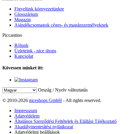
Figyelünk környezetünkre
Glosszárium
Magazin
Ajándékcsomagok céges- és magánszemélyeknek
Piccantino
Rólunk
Üzleteink - nice shops
Kapcsolat
Kövessen minket itt:
Ország / Nyelv változtatás
© 2010-2026
niceshops GmbH
- All rights reserved.
Impresszum
Adatvédelem
Általános Szerződési Feltételek és Elállási Tájékoztató
Akadálymentesítési nyilatkozat
Adatvédelmi beállítások