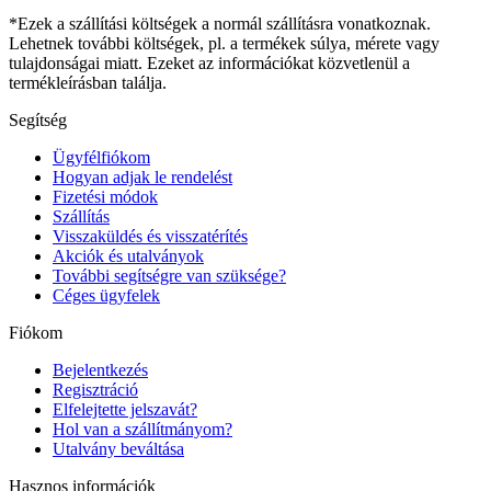
*Ezek a szállítási költségek a normál szállításra vonatkoznak.
Lehetnek további költségek, pl. a termékek súlya, mérete vagy
tulajdonságai miatt. Ezeket az információkat közvetlenül a
termékleírásban találja.
Segítség
Ügyfélfiókom
Hogyan adjak le rendelést
Fizetési módok
Szállítás
Visszaküldés és visszatérítés
Akciók és utalványok
További segítségre van szüksége?
Céges ügyfelek
Fiókom
Bejelentkezés
Regisztráció
Elfelejtette jelszavát?
Hol van a szállítmányom?
Utalvány beváltása
Hasznos információk