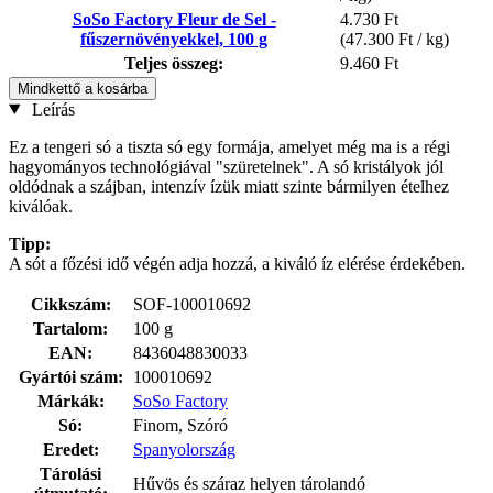
SoSo Factory Fleur de Sel -
4.730 Ft
fűszernövényekkel, 100 g
(47.300 Ft / kg)
Teljes összeg:
9.460 Ft
Mindkettő a kosárba
Leírás
Ez a tengeri só a tiszta só egy formája, amelyet még ma is a régi
hagyományos technológiával "szüretelnek". A só kristályok jól
oldódnak a szájban, intenzív ízük miatt szinte bármilyen ételhez
kiválóak.
Tipp:
A sót a főzési idő végén adja hozzá, a kiváló íz elérése érdekében.
Cikkszám:
SOF-100010692
Tartalom:
100 g
EAN:
8436048830033
Gyártói szám:
100010692
Márkák:
SoSo Factory
Só:
Finom, Szóró
Eredet:
Spanyolország
Tárolási
Hűvös és száraz helyen tárolandó