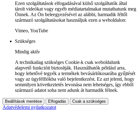
Ezen szolgáltatások elfogadásával külső szolgáltatók által
tárolt videókat vagy egyéb médiatartalmakat mutathatunk meg
Önnek. Az Ön beleegyezésével az alábbi, harmadik féltől
származó szolgáltatásokat használjuk ezen a weboldalon:
Vimeo, YouTube
Szükséges
Mindig aktív
A technikailag szükséges Cookie-k csak weboldalunk
alapvető funkcióit biztosítják. Használhatók például arra,
hogy lehetővé tegyék a termékek bevásárlókosarába gyűjtését
vagy az ügyfélfiókba való bejelentkezést. Ez azt jelenti, hogy
semmilyen következtetés levonása nem lehetséges, így ebből
származó adatot soha nem adunk át harmadik félnek.
Beállítások mentése
Elfogadás
Csak a szükséges
Adatvédelemi nyilatkozatot