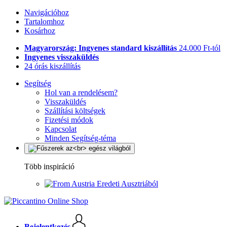
Navigációhoz
Tartalomhoz
Kosárhoz
Magyarország: Ingyenes standard kiszállítás
24.000 Ft-tól
Ingyenes visszaküldés
24 órás kiszállítás
Segítség
Hol van a rendelésem?
Visszaküldés
Szállítási költségek
Fizetési módok
Kapcsolat
Minden Segítség-téma
Több inspiráció
Eredeti Ausztriából
Bejelentkezés