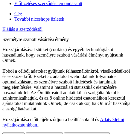
Előfizetéses szerződés lemondása itt
Cég
További niceshops üzletek
Elállás a szerződéstől
Személyre szabott vásárlási élmény
Hozzájárulásával sütiket (cookies) és egyéb technológiákat
használunk, hogy személyre szabott vásárlási élményt nyújtsunk
Önnek.
Ebből a célból adatokat gyűjtünk felhasználóinkról, viselkedésükről
és eszközeikről. Ezeket az adatokat weboldalunk folyamatos
optimalizálására és személyre szabott hirdetések és tartalmak
megjelenítésére, valamint a használati statisztikák elemzésére
használjuk fel. Az Ön titkosított adatait külső szolgáltatókkal is
szinkronizálhatjuk, és az ő online hirdetési csatornáikon keresztül
ajánlatokat mutathatunk Önnek, de csak akkor, ha Ön már használja
a szolgáltatásaikat.
Hozzájárulása előtt tájékozódjon a beállításoknál és
Adatvédelmi
nyilatkozatunkban.
.