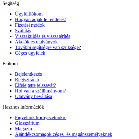
Segítség
Ügyfélfiókom
Hogyan adjak le rendelést
Fizetési módok
Szállítás
Visszaküldés és visszatérítés
Akciók és utalványok
További segítségre van szüksége?
Céges ügyfelek
Fiókom
Bejelentkezés
Regisztráció
Elfelejtette jelszavát?
Hol van a szállítmányom?
Utalvány beváltása
Hasznos információk
Figyelünk környezetünkre
Glosszárium
Magazin
Ajándékcsomagok céges- és magánszemélyeknek