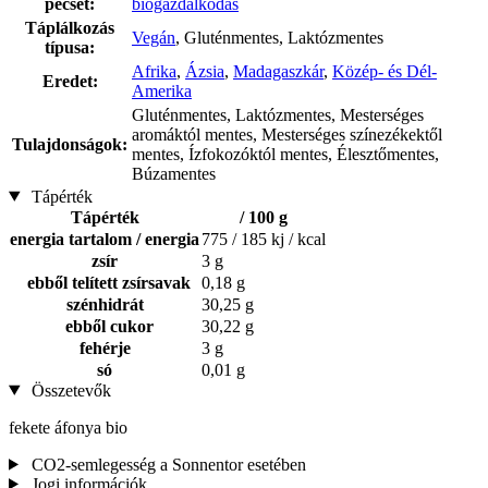
pecsét:
biogazdálkodás
Táplálkozás
Vegán
, Gluténmentes, Laktózmentes
típusa:
Afrika
,
Ázsia
,
Madagaszkár
,
Közép- és Dél-
Eredet:
Amerika
Gluténmentes, Laktózmentes, Mesterséges
aromáktól mentes, Mesterséges színezékektől
Tulajdonságok:
mentes, Ízfokozóktól mentes, Élesztőmentes,
Búzamentes
Tápérték
Tápérték
/ 100 g
energia tartalom / energia
775 / 185 kj / kcal
zsír
3 g
ebből telített zsírsavak
0,18 g
szénhidrát
30,25 g
ebből cukor
30,22 g
fehérje
3 g
só
0,01 g
Összetevők
fekete áfonya bio
CO2-semlegesség a Sonnentor esetében
Jogi információk