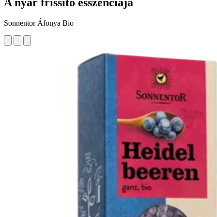
A nyár frissítő esszenciája
Sonnentor Áfonya Bio