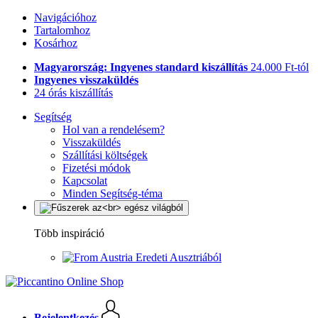
Navigációhoz
Tartalomhoz
Kosárhoz
Magyarország: Ingyenes standard kiszállítás
24.000 Ft-tól
Ingyenes visszaküldés
24 órás kiszállítás
Segítség
Hol van a rendelésem?
Visszaküldés
Szállítási költségek
Fizetési módok
Kapcsolat
Minden Segítség-téma
Több inspiráció
Eredeti Ausztriából
Bejelentkezés