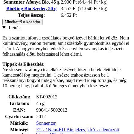
Sonnentor Áfonya Bio, 45 g
2.900 Ft
(64.444 Ft / kg)
BioKing Bio Szeder, 50 g
3.552 Ft
(71.040 Ft / kg)
Teljes összeg:
6.452 Ft
Mindkettő a kosárba
Leírás
Ez a szárított áfonya csodálatos bogyó ízével bárkit lenyűgöz. Nem
kultúrnövény, vadon termett, amit sötétkék gyümölcshúsa egyből el
is árul. A bogyók enyhén édeskés - enyhén savanykás teljes ízét a
felhasználás előtti beáztatással lehet elérni.
Tippek és Elkészítés:
Ne siessen az áfonya tea elkészítésével, hiszen befektetett ideje
kamatostól fog megtérülni. 1 csésze teához áztasson be 1
teáskanálnyi bogyót hideg vízbe, majd rövid ideig forralja, és még
10 percig hagyja állni. Különleges élményben lesz része.
Cikkszám:
ST-002012
Tartalom:
45 g
EAN:
9004145002012
Gyártói szám:
2012
Márkák:
Sonnentor
Minőségi
EU- / Nem-EU Bio jelzés
,
kbA - ellenőrzött