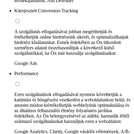
termékajánlások, Ads Defender
Kiterjesztett Conversion-Tracking
A szolgáltatás elfogadásával jobban megérthetjük és
értékelhetjük online hirdetéseink sikerét, és optimalizálhatjuk
hirdetési kínálatunkat. Ennek érdekében az Ön titkosított
személyes adatait összehasonlítjuk a következő külső
szolgáltatókkal, ha Ön már használja szolgáltatásaikat:
Google Ads
Performance
Ezen szolgáltatások elfogadásával nyomon követhetjük a
kattintási és böngészési viselkedést a weboldalunkon belül, és
anonim módon kiértékelhetjük webhelyünk optimalizálása és
az általános felhasználói élmény folyamatos javítása
érdekében. Az Ön beleegyezésével az alábbi, harmadik féltől
származó szolgáltatásokat használjuk ezen a weboldalon:
Google Analytics, Clarity, Google vásárlói vélemények, A/B-