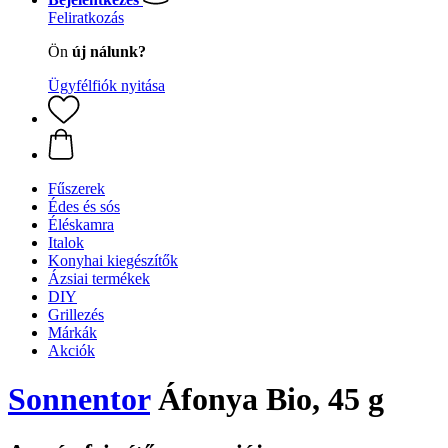
Feliratkozás
Ön
új nálunk?
Ügyfélfiók nyitása
Fűszerek
Édes és sós
Éléskamra
Italok
Konyhai kiegészítők
Ázsiai termékek
DIY
Grillezés
Márkák
Akciók
Sonnentor
Áfonya Bio, 45 g