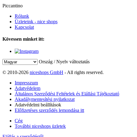
Piccantino
Rólunk
Üzleteink - nice shops
Kapcsolat
Kövessen minket itt:
Ország / Nyelv változtatás
© 2010-2026
niceshops GmbH
- All rights reserved.
Impresszum
Adatvédelem
Általános Szerződési Feltételek és Elállási Tájékoztató
Akadálymentesítési nyilatkozat
Adatvédelmi beállítások
Előfizetéses szerződés lemondása itt
Cég
További niceshops üzletek
Elállás a szerződéstől