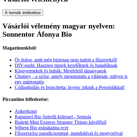
A termék értékelése
Vásárlói vélemény magyar nyelven:
Sonnentor Áfonya Bio
Magazinunkból:
Öt dolog, amit még biztosan nem tudott a fűszerekről
DIY-sushi: Hasznos tippek kezdőknek és haladóknak
Kisgyermekek és babák: Megfelelő tápanyagok
Chutney - a szósz, amely megmutatta a világnak, milyen is
egy mártogatós
Csillaghullás és bruschetta: ínyenc piknik a Perseidákkal!
Piccantino felfedezése:
Ankerkraut
Rapunzel Bio Spirelli kölessel - Semola
Bialetti Mini Express Stranger Things kávéfőző
Wiberg Bio gránátalma ecet
Fűszerszósz paradicsommal, mandulával és mogyoróval