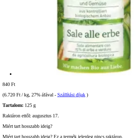
840 Ft
(
6.720 Ft / kg
, 27% áfával
-
Szállítási díjak
)
Tartalom:
125 g
Raktáron ettől: augusztus 17.
Miért tart hosszabb ideig?
Miért tart hosszabb ideig?
Ez a termék jelenleg nincs raktáron,