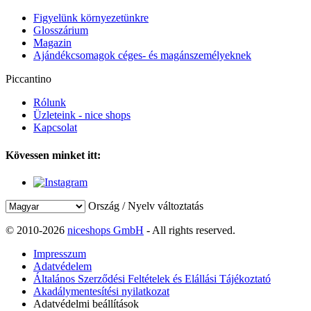
Figyelünk környezetünkre
Glosszárium
Magazin
Ajándékcsomagok céges- és magánszemélyeknek
Piccantino
Rólunk
Üzleteink - nice shops
Kapcsolat
Kövessen minket itt:
Ország / Nyelv változtatás
© 2010-2026
niceshops GmbH
- All rights reserved.
Impresszum
Adatvédelem
Általános Szerződési Feltételek és Elállási Tájékoztató
Akadálymentesítési nyilatkozat
Adatvédelmi beállítások