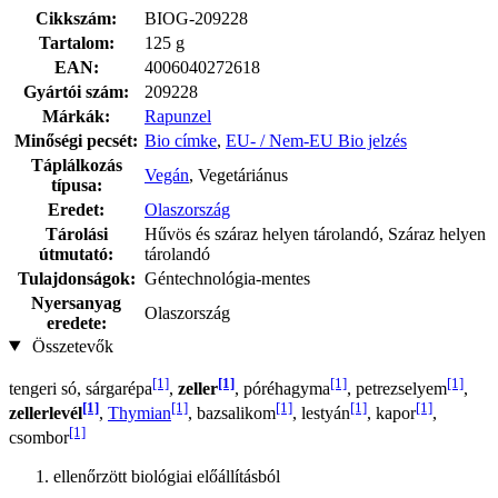
Cikkszám:
BIOG-209228
Tartalom:
125 g
EAN:
4006040272618
Gyártói szám:
209228
Márkák:
Rapunzel
Minőségi pecsét:
Bio címke
,
EU- / Nem-EU Bio jelzés
Táplálkozás
Vegán
, Vegetáriánus
típusa:
Eredet:
Olaszország
Tárolási
Hűvös és száraz helyen tárolandó, Száraz helyen
útmutató:
tárolandó
Tulajdonságok:
Géntechnológia-mentes
Nyersanyag
Olaszország
eredete:
Összetevők
[1]
[1]
[1]
[1]
tengeri só, sárgarépa
,
zeller
, póréhagyma
, petrezselyem
,
[1]
[1]
[1]
[1]
[1]
zellerlevél
,
Thymian
, bazsalikom
, lestyán
, kapor
,
[1]
csombor
ellenőrzött biológiai előállításból