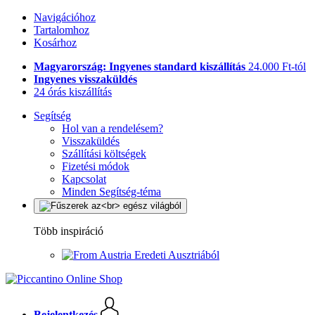
Navigációhoz
Tartalomhoz
Kosárhoz
Magyarország: Ingyenes standard kiszállítás
24.000 Ft-tól
Ingyenes visszaküldés
24 órás kiszállítás
Segítség
Hol van a rendelésem?
Visszaküldés
Szállítási költségek
Fizetési módok
Kapcsolat
Minden Segítség-téma
Több inspiráció
Eredeti Ausztriából
Bejelentkezés