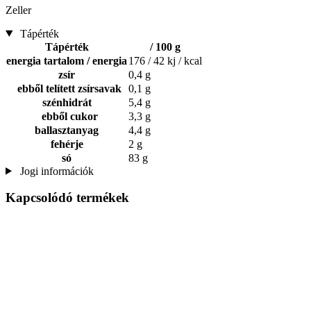
Zeller
Tápérték
Tápérték
/ 100 g
energia tartalom / energia
176 / 42 kj / kcal
zsír
0,4 g
ebből telített zsírsavak
0,1 g
szénhidrát
5,4 g
ebből cukor
3,3 g
ballasztanyag
4,4 g
fehérje
2 g
só
83 g
Jogi információk
Kapcsolódó termékek