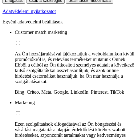
Elfogadás
Csak a szükséges
Beállítások módosítása
Adatvédelemi nyilatkozatot
Egyéni adatvédelmi beállítások
Customer match marketing
Az Ön hozzájárulásával tájékoztatjuk a weboldalunkon kívüli
promóciókról is, és releváns termékeket mutatunk Önnek.
Ebből a célból az Ön titkosított személyes adatait a következő
külső szolgáltatókkal összehasonlítjuk, és azok online
hirdetési csatornáikat használjuk, ha Ön már használja a
szolgáltatásaikat:
Bing, Criteo, Meta, Google, LinkedIn, Pinterest, TikTok
Marketing
Ezen szolgáltatások elfogadásával az Ön böngészési és
vásárlási magatartása alapján érdeklődési köréhez szabott
hirdetéseket, szponzorált tartalmakat vagy kedvezményes