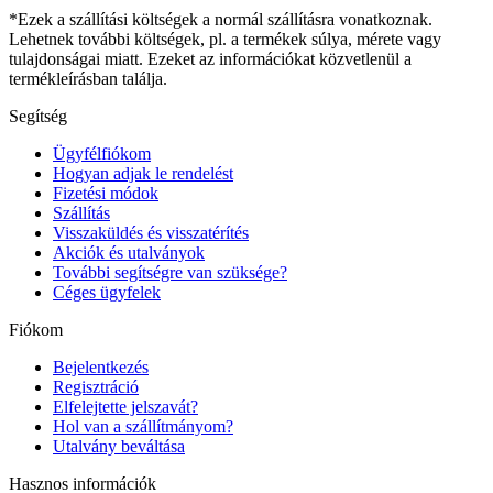
*Ezek a szállítási költségek a normál szállításra vonatkoznak.
Lehetnek további költségek, pl. a termékek súlya, mérete vagy
tulajdonságai miatt. Ezeket az információkat közvetlenül a
termékleírásban találja.
Segítség
Ügyfélfiókom
Hogyan adjak le rendelést
Fizetési módok
Szállítás
Visszaküldés és visszatérítés
Akciók és utalványok
További segítségre van szüksége?
Céges ügyfelek
Fiókom
Bejelentkezés
Regisztráció
Elfelejtette jelszavát?
Hol van a szállítmányom?
Utalvány beváltása
Hasznos információk