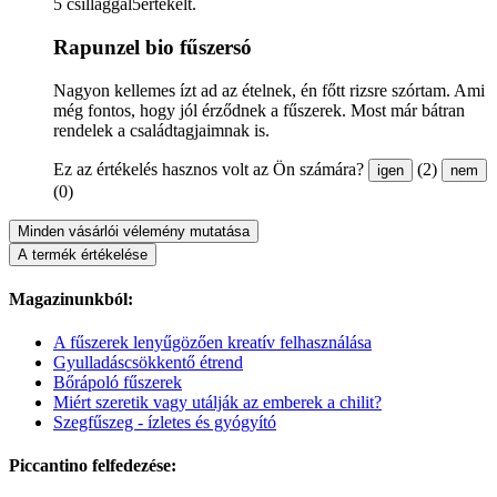
5 csillaggal5értékelt.
Rapunzel bio fűszersó
Nagyon kellemes ízt ad az ételnek, én főtt rizsre szórtam. Ami
még fontos, hogy jól érződnek a fűszerek. Most már bátran
rendelek a családtagjaimnak is.
Ez az értékelés hasznos volt az Ön számára?
(2)
igen
nem
(0)
Minden vásárlói vélemény mutatása
A termék értékelése
Magazinunkból:
A fűszerek lenyűgözően kreatív felhasználása
Gyulladáscsökkentő étrend
Bőrápoló fűszerek
Miért szeretik vagy utálják az emberek a chilit?
Szegfűszeg - ízletes és gyógyító
Piccantino felfedezése: