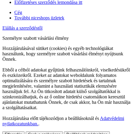
Előfizetéses szerződés lemondása itt
Cég
További niceshops üzletek
Elállás a szerződéstől
Személyre szabott vásárlási élmény
Hozzájárulásával sütiket (cookies) és egyéb technológiákat
használunk, hogy személyre szabott vásárlási élményt nyújtsunk
Önnek.
Ebből a célból adatokat gyűjtünk felhasználóinkról, viselkedésükről
és eszközeikről. Ezeket az adatokat weboldalunk folyamatos
optimalizálására és személyre szabott hirdetések és tartalmak
megjelenítésére, valamint a használati statisztikák elemzésére
használjuk fel. Az Ön titkosított adatait külső szolgáltatókkal is
szinkronizálhatjuk, és az ő online hirdetési csatornáikon keresztül
ajánlatokat mutathatunk Önnek, de csak akkor, ha Ön már használja
a szolgáltatásaikat.
Hozzájárulása előtt tájékozódjon a beállításoknál és
Adatvédelmi
nyilatkozatunkban.
.