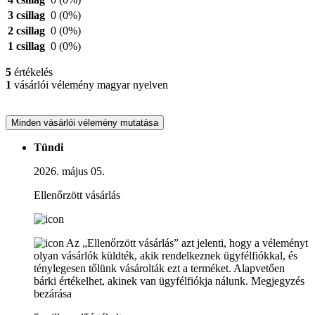
3 csillag
0
(0%)
2 csillag
0
(0%)
1 csillag
0
(0%)
5
értékelés
1
vásárlói vélemény magyar nyelven
Minden vásárlói vélemény mutatása
Tündi
2026. május 05.
Ellenőrzött vásárlás
Az „Ellenőrzött vásárlás” azt jelenti, hogy a véleményt
olyan vásárlók küldték, akik rendelkeznek ügyfélfiókkal, és
ténylegesen tőlünk vásárolták ezt a terméket. Alapvetően
bárki értékelhet, akinek van ügyfélfiókja nálunk.
Megjegyzés
bezárása