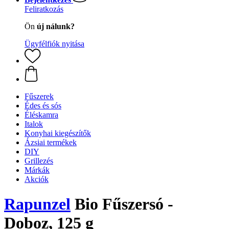
Feliratkozás
Ön
új nálunk?
Ügyfélfiók nyitása
Fűszerek
Édes és sós
Éléskamra
Italok
Konyhai kiegészítők
Ázsiai termékek
DIY
Grillezés
Márkák
Akciók
Rapunzel
Bio Fűszersó -
Doboz, 125 g