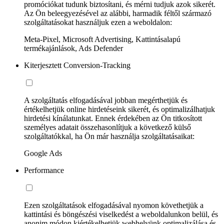
promóciókat tudunk biztosítani, és mérni tudjuk azok sikerét.
Az Ön beleegyezésével az alábbi, harmadik féltől származó
szolgáltatásokat használjuk ezen a weboldalon:
Meta-Pixel, Microsoft Advertising, Kattintásalapú
termékajánlások, Ads Defender
Kiterjesztett Conversion-Tracking
A szolgáltatás elfogadásával jobban megérthetjük és
értékelhetjük online hirdetéseink sikerét, és optimalizálhatjuk
hirdetési kínálatunkat. Ennek érdekében az Ön titkosított
személyes adatait összehasonlítjuk a következő külső
szolgáltatókkal, ha Ön már használja szolgáltatásaikat:
Google Ads
Performance
Ezen szolgáltatások elfogadásával nyomon követhetjük a
kattintási és böngészési viselkedést a weboldalunkon belül, és
anonim módon kiértékelhetjük webhelyünk optimalizálása és