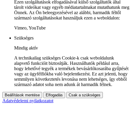
Ezen szolgáltatások elfogadásával külső szolgáltatók által
tárolt videókat vagy egyéb médiatartalmakat mutathatunk meg
Önnek. Az Ön beleegyezésével az alábbi, harmadik féltől
származó szolgáltatásokat használjuk ezen a weboldalon:
Vimeo, YouTube
Szükséges
Mindig aktív
A technikailag szükséges Cookie-k csak weboldalunk
alapvető funkcióit biztosítják. Használhatók például arra,
hogy lehetővé tegyék a termékek bevásárlókosarába gyűjtését
vagy az ügyfélfiókba való bejelentkezést. Ez azt jelenti, hogy
semmilyen következtetés levonása nem lehetséges, így ebből
származó adatot soha nem adunk át harmadik félnek.
Beállítások mentése
Elfogadás
Csak a szükséges
Adatvédelemi nyilatkozatot