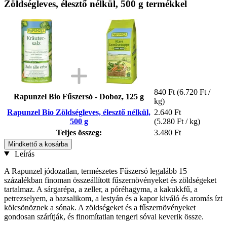
Zöldségleves, élesztő nélkül, 500 g termékkel
840 Ft
(6.720 Ft /
Rapunzel Bio Fűszersó - Doboz, 125 g
kg)
Rapunzel Bio Zöldségleves, élesztő nélkül,
2.640 Ft
500 g
(5.280 Ft / kg)
Teljes összeg:
3.480 Ft
Mindkettő a kosárba
Leírás
A Rapunzel jódozatlan, természetes Fűszersó legalább 15
százalékban finoman összeállított fűszernövényeket és zöldségeket
tartalmaz. A sárgarépa, a zeller, a póréhagyma, a kakukkfű, a
petrezselyem, a bazsalikom, a lestyán és a kapor kiváló és aromás ízt
kölcsönöznek a sónak. A zöldségeket és a fűszernövényeket
gondosan szárítják, és finomítatlan tengeri sóval keverik össze.