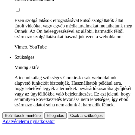
Ezen szolgáltatások elfogadásával külső szolgáltatók által
tárolt videókat vagy egyéb médiatartalmakat mutathatunk meg
Önnek. Az Ön beleegyezésével az alábbi, harmadik féltől
származó szolgáltatásokat használjuk ezen a weboldalon:
Vimeo, YouTube
Szükséges
Mindig aktív
A technikailag szükséges Cookie-k csak weboldalunk
alapvető funkcióit biztosítják. Használhatók például arra,
hogy lehetővé tegyék a termékek bevásárlókosarába gyűjtését
vagy az ügyfélfiókba való bejelentkezést. Ez azt jelenti, hogy
semmilyen következtetés levonása nem lehetséges, így ebből
származó adatot soha nem adunk át harmadik félnek.
Beállítások mentése
Elfogadás
Csak a szükséges
Adatvédelemi nyilatkozatot