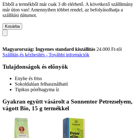
Ebből a termékből már csak 3 db elérhető. A következő szállítmány
már úton van! Amennyiben többet rendel, az befolyásolhatja a
szállítási dátumot.
Kosárba
Magyarország: Ingyenes standard kiszállítás
24.000 Ft-tól
Szállítás és kézbesítés - További információk
Tulajdonságok és előnyök
Enyhe és friss
Sokoldalúan felhasználható
Tipikus póréhagyma íz
Gyakran együtt vásárolt a Sonnentor Petrezselyem,
vágott Bio, 15 g termékkel