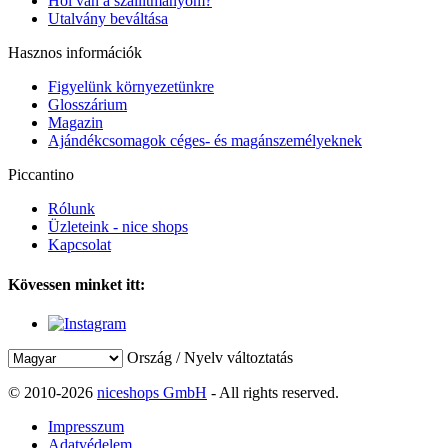
Hol van a szállítmányom?
Utalvány beváltása
Hasznos információk
Figyelünk környezetünkre
Glosszárium
Magazin
Ajándékcsomagok céges- és magánszemélyeknek
Piccantino
Rólunk
Üzleteink - nice shops
Kapcsolat
Kövessen minket itt:
Ország / Nyelv változtatás
© 2010-2026
niceshops GmbH
- All rights reserved.
Impresszum
Adatvédelem