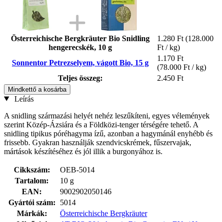
Österreichische Bergkräuter Bio Snidling
1.280 Ft
(128.000
hengerecskék, 10 g
Ft / kg)
1.170 Ft
Sonnentor Petrezselyem, vágott Bio, 15 g
(78.000 Ft / kg)
Teljes összeg:
2.450 Ft
Mindkettő a kosárba
Leírás
A snidling származási helyét nehéz leszűkíteni, egyes vélemények
szerint Közép-Ázsiára és a Földközi-tenger térségére tehető. A
snidling tipikus póréhagyma ízű, azonban a hagymánál enyhébb és
frissebb. Gyakran használják szendvicskrémek, fűszervajak,
mártások készítéséhez és jól illik a burgonyához is.
Cikkszám:
OEB-5014
Tartalom:
10 g
EAN:
9002902050146
Gyártói szám:
5014
Márkák:
Österreichische Bergkräuter