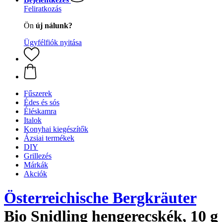
Feliratkozás
Ön
új nálunk?
Ügyfélfiók nyitása
Fűszerek
Édes és sós
Éléskamra
Italok
Konyhai kiegészítők
Ázsiai termékek
DIY
Grillezés
Márkák
Akciók
Österreichische Bergkräuter
Bio Snidling hengerecskék, 10 g