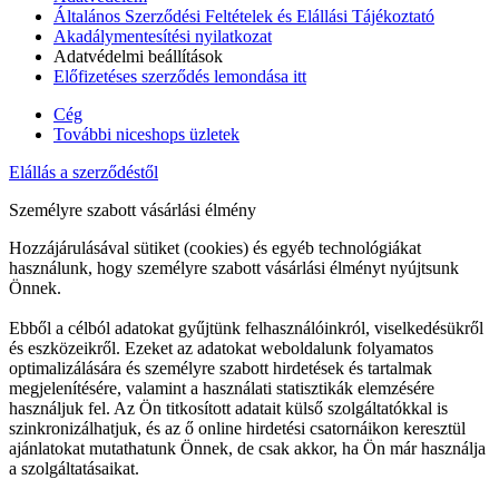
Általános Szerződési Feltételek és Elállási Tájékoztató
Akadálymentesítési nyilatkozat
Adatvédelmi beállítások
Előfizetéses szerződés lemondása itt
Cég
További niceshops üzletek
Elállás a szerződéstől
Személyre szabott vásárlási élmény
Hozzájárulásával sütiket (cookies) és egyéb technológiákat
használunk, hogy személyre szabott vásárlási élményt nyújtsunk
Önnek.
Ebből a célból adatokat gyűjtünk felhasználóinkról, viselkedésükről
és eszközeikről. Ezeket az adatokat weboldalunk folyamatos
optimalizálására és személyre szabott hirdetések és tartalmak
megjelenítésére, valamint a használati statisztikák elemzésére
használjuk fel. Az Ön titkosított adatait külső szolgáltatókkal is
szinkronizálhatjuk, és az ő online hirdetési csatornáikon keresztül
ajánlatokat mutathatunk Önnek, de csak akkor, ha Ön már használja
a szolgáltatásaikat.