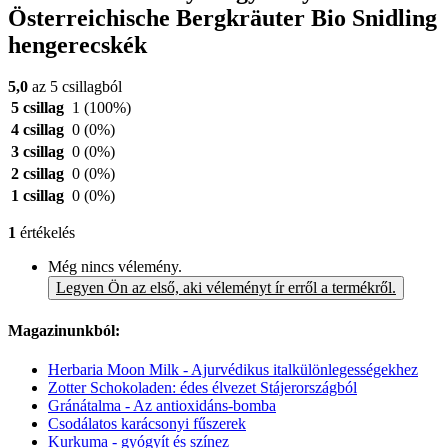
Österreichische Bergkräuter Bio Snidling
hengerecskék
5,0
az 5 csillagból
5 csillag
1
(100%)
4 csillag
0
(0%)
3 csillag
0
(0%)
2 csillag
0
(0%)
1 csillag
0
(0%)
1
értékelés
Még nincs vélemény.
Legyen Ön az első, aki véleményt ír erről a termékről.
Magazinunkból:
Herbaria Moon Milk - Ajurvédikus italkülönlegességekhez
Zotter Schokoladen: édes élvezet Stájerországból
Gránátalma - Az antioxidáns-bomba
Csodálatos karácsonyi fűszerek
Kurkuma - gyógyít és színez