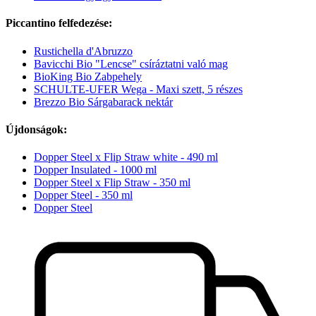
Piccantino felfedezése:
Rustichella d'Abruzzo
Bavicchi Bio "Lencse" csíráztatni való mag
BioKing Bio Zabpehely
SCHULTE-UFER Wega - Maxi szett, 5 részes
Brezzo Bio Sárgabarack nektár
Újdonságok:
Dopper Steel x Flip Straw white - 490 ml
Dopper Insulated - 1000 ml
Dopper Steel x Flip Straw - 350 ml
Dopper Steel - 350 ml
Dopper Steel