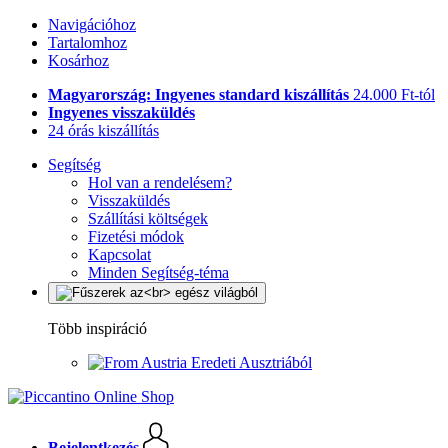
Navigációhoz
Tartalomhoz
Kosárhoz
Magyarország: Ingyenes standard kiszállítás
24.000 Ft-tól
Ingyenes visszaküldés
24 órás kiszállítás
Segítség
Hol van a rendelésem?
Visszaküldés
Szállítási költségek
Fizetési módok
Kapcsolat
Minden Segítség-téma
Több inspiráció
Eredeti Ausztriából
Bejelentkezés