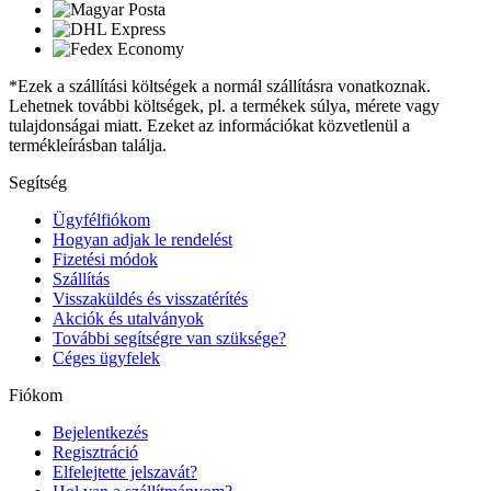
*Ezek a szállítási költségek a normál szállításra vonatkoznak.
Lehetnek további költségek, pl. a termékek súlya, mérete vagy
tulajdonságai miatt. Ezeket az információkat közvetlenül a
termékleírásban találja.
Segítség
Ügyfélfiókom
Hogyan adjak le rendelést
Fizetési módok
Szállítás
Visszaküldés és visszatérítés
Akciók és utalványok
További segítségre van szüksége?
Céges ügyfelek
Fiókom
Bejelentkezés
Regisztráció
Elfelejtette jelszavát?