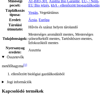
Minőségi
AT-BIO-301
,
Austria Bio Garantie
,
EU- / Nem-
pecsét:
EU Bio jelzés
,
kbA - ellenőrzött biogazdálkodás
Táplálkozás
Vegán
, Vegetáriánus
típusa:
Eredet:
Ázsia
,
Európa
Tárolási
Hűvös és száraz helyen tárolandó
útmutató:
Mesterséges aromáktól mentes, Mesterséges
Tulajdonságok:
színezékektől mentes, Tartósítószer-mentes,
Ízfokozóktól mentes
Nyersanyag
Ausztria
eredete:
Összetevők
[1]
metélőhagyma
ellenőrzött biológiai gazdálkodásból
Jogi információk
Kapcsolódó termékek