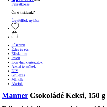
Feliratkozás
Ön
új nálunk?
Ügyfélfiók nyitása
Fűszerek
Édes és sós
Éléskamra
Italok
Konyhai kiegészítők
Ázsiai termékek
DIY
Grillezés
Márkák
Akciók
Manner
Csokoládé Keksi, 150 g