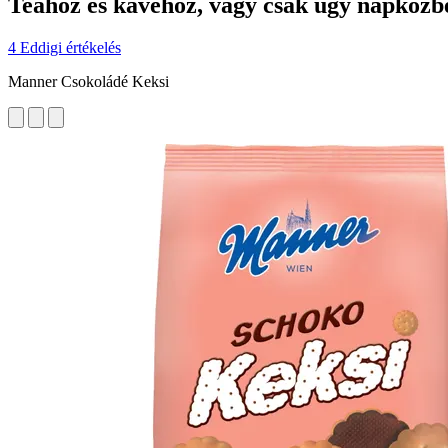
Teához és kávéhoz, vagy csak úgy napközb
4 Eddigi értékelés
Manner Csokoládé Keksi