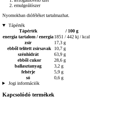
térfogatnövelő szer
emulgeálószer
Nyomokban dióféléket tartalmazhat.
Tápérték
Tápérték
/ 100 g
energia tartalom / energia
1851 / 442 kj / kcal
zsír
17,3 g
ebből telített zsírsavak
10,7 g
szénhidrát
63,9 g
ebből cukor
28,6 g
ballasztanyag
3,2 g
fehérje
5,9 g
só
0,6 g
Jogi információk
Kapcsolódó termékek