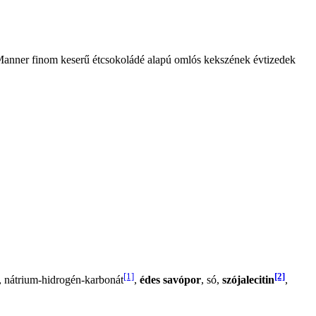
 Manner finom keserű étcsokoládé alapú omlós kekszének évtizedek
[1]
[2]
, nátrium-hidrogén-karbonát
,
édes savópor
, só,
szójalecitin
,