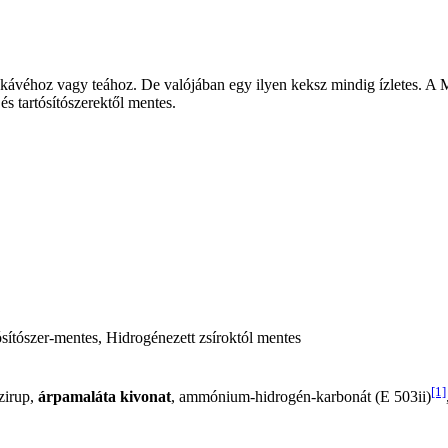
 kávéhoz vagy teához. De valójában egy ilyen keksz mindig ízletes. A
és tartósítószerektől mentes.
sítószer-mentes, Hidrogénezett zsíroktól mentes
[1]
zirup,
árpamaláta kivonat
, ammónium-hidrogén-karbonát (E 503ii)