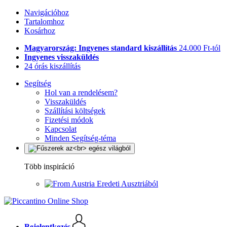
Navigációhoz
Tartalomhoz
Kosárhoz
Magyarország: Ingyenes standard kiszállítás
24.000 Ft-tól
Ingyenes visszaküldés
24 órás kiszállítás
Segítség
Hol van a rendelésem?
Visszaküldés
Szállítási költségek
Fizetési módok
Kapcsolat
Minden Segítség-téma
Több inspiráció
Eredeti Ausztriából
Bejelentkezés