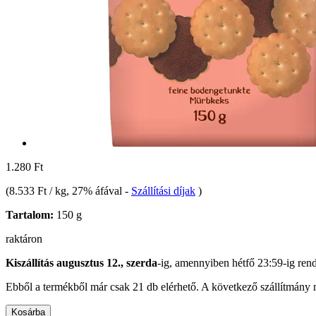
1.280 Ft
(
8.533 Ft / kg
, 27% áfával
-
Szállítási díjak
)
Tartalom:
150 g
raktáron
Kiszállítás augusztus 12., szerda
-ig, amennyiben
hétfő 23:59-ig
rend
Ebből a termékből már csak 21 db elérhető. A következő szállítmány m
Kosárba