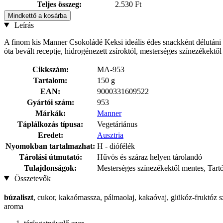
Teljes összeg:
2.530 Ft
Mindkettő a kosárba
Leírás
A finom kis Manner Csokoládé Keksi ideális édes snackként délutáni
óta bevált receptje, hidrogénezett zsíroktól, mesterséges színezékektől 
Cikkszám:
MA-953
Tartalom:
150 g
EAN:
9000331609522
Gyártói szám:
953
Márkák:
Manner
Táplálkozás típusa:
Vegetáriánus
Eredet:
Ausztria
Nyomokban tartalmazhat:
H - diófélék
Tárolási útmutató:
Hűvös és száraz helyen tárolandó
Tulajdonságok:
Mesterséges színezékektől mentes, Tartó
Összetevők
búzaliszt
, cukor, kakaómassza, pálmaolaj, kakaóvaj, glükóz-fruktóz s
aroma