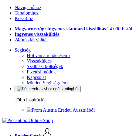
Navigációhoz
Tartalomhoz
Kosárhoz
Magyarország: Ingyenes standard kiszállítás
24.000 Ft-tól
Ingyenes visszaküldés
24 órás kiszállítás
Segítség
Hol van a rendelésem?
Visszaküldés
Szállítási költségek
Fizetési módok
Kapcsolat
Minden Segítség-téma
Több inspiráció
Eredeti Ausztriából
Bejelentkezés