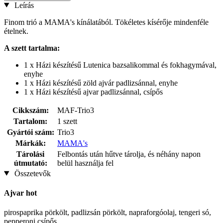
Leírás
Finom trió a MAMA's kínálatából. Tökéletes kísérője mindenféle
ételnek.
A szett tartalma:
1 x Házi készítésű Lutenica bazsalikommal és fokhagymával,
enyhe
1 x Házi készítésű zöld ajvár padlizsánnal, enyhe
1 x Házi készítésű ajvar padlizsánnal, csípős
Cikkszám:
MAF-Trio3
Tartalom:
1 szett
Gyártói szám:
Trio3
Márkák:
MAMA's
Tárolási
Felbontás után hűtve tárolja, és néhány napon
útmutató:
belül használja fel
Összetevők
Ajvar hot
pirospaprika pörkölt, padlizsán pörkölt, napraforgóolaj, tengeri só,
pepperoni csípős