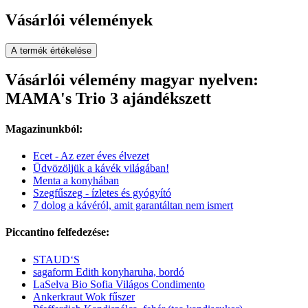
Vásárlói vélemények
A termék értékelése
Vásárlói vélemény magyar nyelven:
MAMA's Trio 3 ajándékszett
Magazinunkból:
Ecet - Az ezer éves élvezet
Üdvözöljük a kávék világában!
Menta a konyhában
Szegfűszeg - ízletes és gyógyító
7 dolog a kávéról, amit garantáltan nem ismert
Piccantino felfedezése:
STAUD‘S
sagaform Edith konyharuha, bordó
LaSelva Bio Sofia Világos Condimento
Ankerkraut Wok fűszer