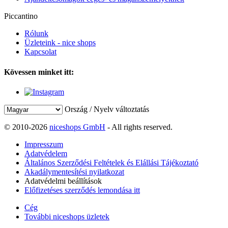
Piccantino
Rólunk
Üzleteink - nice shops
Kapcsolat
Kövessen minket itt:
Ország / Nyelv változtatás
© 2010-2026
niceshops GmbH
- All rights reserved.
Impresszum
Adatvédelem
Általános Szerződési Feltételek és Elállási Tájékoztató
Akadálymentesítési nyilatkozat
Adatvédelmi beállítások
Előfizetéses szerződés lemondása itt
Cég
További niceshops üzletek