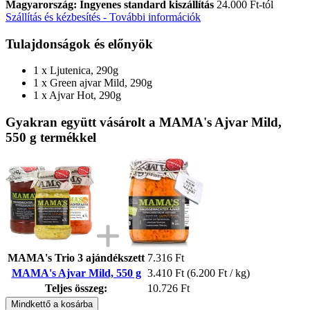
Magyarország: Ingyenes standard kiszállítás
24.000 Ft-tól
Szállítás és kézbesítés - További információk
Tulajdonságok és előnyök
1 x Ljutenica, 290g
1 x Green ajvar Mild, 290g
1 x Ajvar Hot, 290g
Gyakran együtt vásárolt a MAMA's Ajvar Mild,
550 g termékkel
MAMA's Trio 3 ajándékszett
7.316 Ft
MAMA's Ajvar Mild, 550 g
3.410 Ft
(6.200 Ft / kg)
Teljes összeg:
10.726 Ft
Mindkettő a kosárba