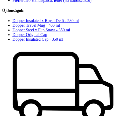
Pfefferdieb Kandispálca, fehér (tea kandiscukor)
Újdonságok:
Dopper Insulated x Royal Delft - 580 ml
Dopper Travel Mug - 400 ml
Dopper Steel x Flip Straw - 350 ml
Dopper Original Cap
Dopper Insulated Cap - 350 ml