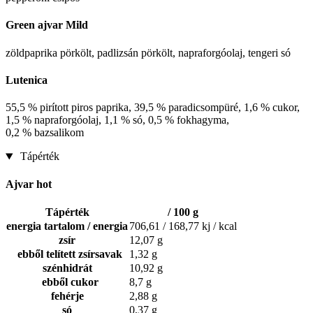
Green ajvar Mild
zöldpaprika pörkölt, padlizsán pörkölt, napraforgóolaj, tengeri só
Lutenica
55,5 % pirított piros paprika, 39,5 % paradicsompüré, 1,6 % cukor,
1,5 % napraforgóolaj, 1,1 % só, 0,5 % fokhagyma,
0,2 % bazsalikom
Tápérték
Ajvar hot
Tápérték
/ 100 g
energia tartalom / energia
706,61 / 168,77 kj / kcal
zsír
12,07 g
ebből telített zsírsavak
1,32 g
szénhidrát
10,92 g
ebből cukor
8,7 g
fehérje
2,88 g
só
0,37 g