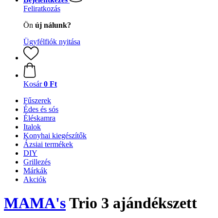
Feliratkozás
Ön
új nálunk?
Ügyfélfiók nyitása
Kosár
0 Ft
Fűszerek
Édes és sós
Éléskamra
Italok
Konyhai kiegészítők
Ázsiai termékek
DIY
Grillezés
Márkák
Akciók
MAMA's
Trio 3 ajándékszett