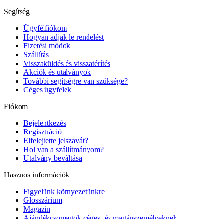
Segítség
Ügyfélfiókom
Hogyan adjak le rendelést
Fizetési módok
Szállítás
Visszaküldés és visszatérítés
Akciók és utalványok
További segítségre van szüksége?
Céges ügyfelek
Fiókom
Bejelentkezés
Regisztráció
Elfelejtette jelszavát?
Hol van a szállítmányom?
Utalvány beváltása
Hasznos információk
Figyelünk környezetünkre
Glosszárium
Magazin
Ajándékcsomagok céges- és magánszemélyeknek