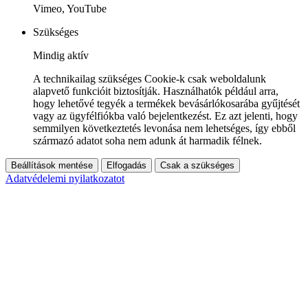
Vimeo, YouTube
Szükséges
Mindig aktív
A technikailag szükséges Cookie-k csak weboldalunk
alapvető funkcióit biztosítják. Használhatók például arra,
hogy lehetővé tegyék a termékek bevásárlókosarába gyűjtését
vagy az ügyfélfiókba való bejelentkezést. Ez azt jelenti, hogy
semmilyen következtetés levonása nem lehetséges, így ebből
származó adatot soha nem adunk át harmadik félnek.
Beállítások mentése
Elfogadás
Csak a szükséges
Adatvédelemi nyilatkozatot