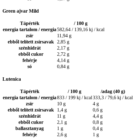
Green ajvar Mild
Tápérték
/ 100 g
energia tartalom / energia
582,64 / 139,16 kj / kcal
zsír
11,94 g
ebből telített zsírsavak
2,85 g
szénhidrát
2,17 g
ebből cukor
2,72 g
fehérje
4,14 g
só
0,84 g
Lutenica
Tápérték
/ 100 g
/adag (40 g)
energia tartalom / energia
833 / 199 kj / kcal
333,3 / 79,6 kj / kcal
zsír
10 g
4 g
ebből telített zsírsavak
1,4 g
0,6 g
szénhidrát
11 g
4,4 g
ebből cukor
2,1 g
0,8 g
ballasztanyag
1 g
0,4 g
fehérje
2,6 g
1 g