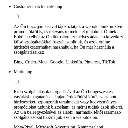
Customer match marketing
Az Ön hozzájárulásával tájékoztatjuk a weboldalunkon kívüli
promóciókról is, és releváns termékeket mutatunk Önnek.
Ebből a célból az Ön titkosított személyes adatait a következő
külső szolgáltatókkal összehasonlítjuk, és azok online
hirdetési csatornáikat használjuk, ha Ön már használja a
szolgáltatásaikat:
Bing, Criteo, Meta, Google, LinkedIn, Pinterest, TikTok
Marketing
Ezen szolgáltatások elfogadásával az Ön böngészési és
vásárlási magatartása alapján érdeklődési köréhez szabott
hirdetéseket, szponzorált tartalmakat vagy kedvezményes
promóciókat tudunk biztosítani, és mérni tudjuk azok sikerét.
Az Ön beleegyezésével az alábbi, harmadik féltől származó
szolgáltatásokat használjuk ezen a weboldalon:
Meta-Pixel, Microsoft Advertising, Kattintásalapú