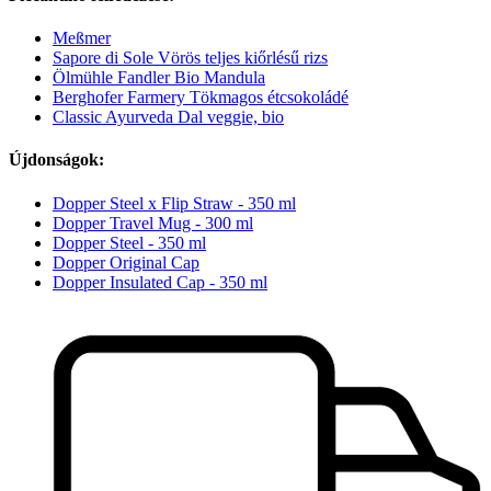
Meßmer
Sapore di Sole Vörös teljes kiőrlésű rizs
Ölmühle Fandler Bio Mandula
Berghofer Farmery Tökmagos étcsokoládé
Classic Ayurveda Dal veggie, bio
Újdonságok:
Dopper Steel x Flip Straw - 350 ml
Dopper Travel Mug - 300 ml
Dopper Steel - 350 ml
Dopper Original Cap
Dopper Insulated Cap - 350 ml