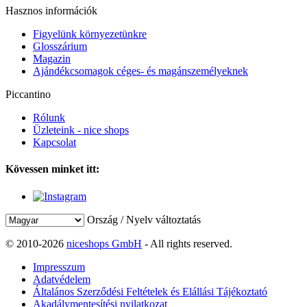
Hasznos információk
Figyelünk környezetünkre
Glosszárium
Magazin
Ajándékcsomagok céges- és magánszemélyeknek
Piccantino
Rólunk
Üzleteink - nice shops
Kapcsolat
Kövessen minket itt:
Ország / Nyelv változtatás
© 2010-2026
niceshops GmbH
- All rights reserved.
Impresszum
Adatvédelem
Általános Szerződési Feltételek és Elállási Tájékoztató
Akadálymentesítési nyilatkozat