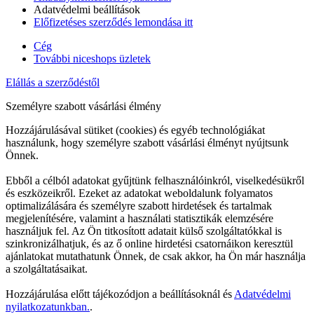
Adatvédelmi beállítások
Előfizetéses szerződés lemondása itt
Cég
További niceshops üzletek
Elállás a szerződéstől
Személyre szabott vásárlási élmény
Hozzájárulásával sütiket (cookies) és egyéb technológiákat
használunk, hogy személyre szabott vásárlási élményt nyújtsunk
Önnek.
Ebből a célból adatokat gyűjtünk felhasználóinkról, viselkedésükről
és eszközeikről. Ezeket az adatokat weboldalunk folyamatos
optimalizálására és személyre szabott hirdetések és tartalmak
megjelenítésére, valamint a használati statisztikák elemzésére
használjuk fel. Az Ön titkosított adatait külső szolgáltatókkal is
szinkronizálhatjuk, és az ő online hirdetési csatornáikon keresztül
ajánlatokat mutathatunk Önnek, de csak akkor, ha Ön már használja
a szolgáltatásaikat.
Hozzájárulása előtt tájékozódjon a beállításoknál és
Adatvédelmi
nyilatkozatunkban.
.