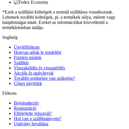
*Ezek a szállítási költségek a normál szállításra vonatkoznak.
Lehetnek további költségek, pl. a termékek súlya, mérete vagy
tulajdonságai miatt. Ezeket az információkat közvetlenül a
termékleírásban találja.
Segítség
Ügyfélfiókom
Hogyan adjak le rendelést
Fizetési módok
Szállítás
Visszaküldés és visszatérítés
Akciók és utalványok
További segítségre van szüksége?
Céges ügyfelek
Fiókom
Bejelentkezés
Regisztráció
Elfelejtette jelszavát?
Hol van a szállítmányom?
Utalvány beváltása