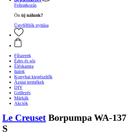
Feliratkozás
Ön
új nálunk?
Ügyfélfiók nyitása
Fűszerek
Édes és sós
Éléskamra
Italok
Konyhai kiegészítők
Ázsiai termékek
DIY
Grillezés
Márkák
Akciók
Le Creuset
Borpumpa WA-137
S