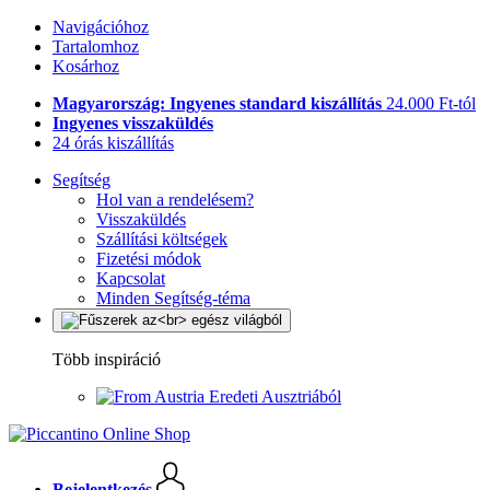
Navigációhoz
Tartalomhoz
Kosárhoz
Magyarország: Ingyenes standard kiszállítás
24.000 Ft-tól
Ingyenes visszaküldés
24 órás kiszállítás
Segítség
Hol van a rendelésem?
Visszaküldés
Szállítási költségek
Fizetési módok
Kapcsolat
Minden Segítség-téma
Több inspiráció
Eredeti Ausztriából
Bejelentkezés