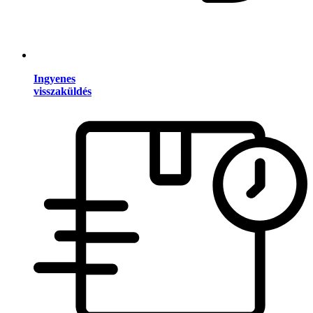
Ingyenes
visszaküldés