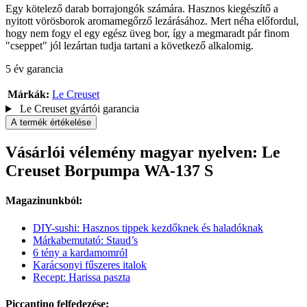
Egy kötelező darab borrajongók számára. Hasznos kiegészítő a
nyitott vörösborok aromamegőrző lezárásához. Mert néha előfordul,
hogy nem fogy el egy egész üveg bor, így a megmaradt pár finom
"cseppet" jól lezártan tudja tartani a következő alkalomig.
5 év garancia
Márkák:
Le Creuset
Le Creuset gyártói garancia
A termék értékelése
Vásárlói vélemény magyar nyelven: Le
Creuset Borpumpa WA-137 S
Magazinunkból:
DIY-sushi: Hasznos tippek kezdőknek és haladóknak
Márkabemutató: Staud’s
6 tény a kardamomról
Karácsonyi fűszeres italok
Recept: Harissa paszta
Piccantino felfedezése: