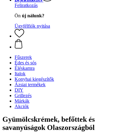
Feliratkozás
Ön
új nálunk?
Ügyfélfiók nyitása
Fűszerek
Édes és sós
Éléskamra
Italok
Konyhai kiegészítők
Ázsiai termékek
DIY
Grillezés
Márkák
Akciók
Gyümölcskrémek, befőttek és
savanyúságok Olaszországból