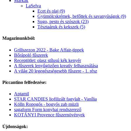
Márkák
LaSelva
Ecet és olaj (9)
Gyümölcskrémek, befőttek és savanyúságok (9)
Sugo, pesto és szószok (23)
Tésztaáruk és kekszek (5)
Magazinunkból:
Grillszezon 2022 - Bake Affair-tippek
Bőrápoló fűszerek
Receptötlet: olasz stílusú kék kenyér
A fűszerek lenyűgözően kreatív felhasználása
A világ 20 legegészségesebb fűszere - 1. rész
Piccantino felfedezése:
Aptamil
STAR CANDIES liofilizált fagylalt - Vanília
Kölln Ropogós - bogyós zab müzli
sagaform Form konyhai rendszerező
KOTÁNYI Provence fűszernövények
Újdonságok: