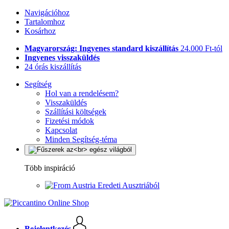
Navigációhoz
Tartalomhoz
Kosárhoz
Magyarország: Ingyenes standard kiszállítás
24.000 Ft-tól
Ingyenes visszaküldés
24 órás kiszállítás
Segítség
Hol van a rendelésem?
Visszaküldés
Szállítási költségek
Fizetési módok
Kapcsolat
Minden Segítség-téma
Több inspiráció
Eredeti Ausztriából
Bejelentkezés