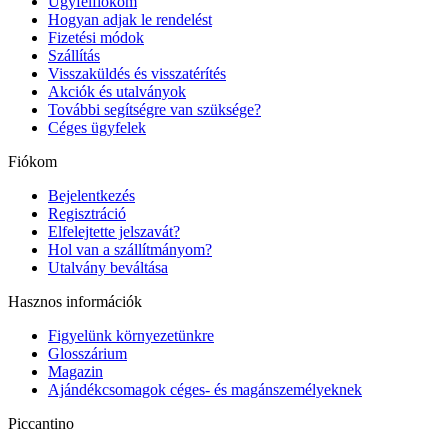
Ügyfélfiókom
Hogyan adjak le rendelést
Fizetési módok
Szállítás
Visszaküldés és visszatérítés
Akciók és utalványok
További segítségre van szüksége?
Céges ügyfelek
Fiókom
Bejelentkezés
Regisztráció
Elfelejtette jelszavát?
Hol van a szállítmányom?
Utalvány beváltása
Hasznos információk
Figyelünk környezetünkre
Glosszárium
Magazin
Ajándékcsomagok céges- és magánszemélyeknek
Piccantino