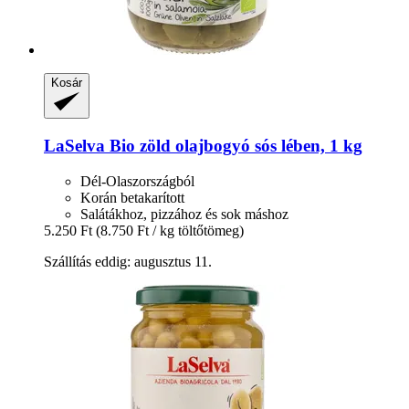
Kosár
LaSelva
Bio zöld olajbogyó sós lében, 1 kg
Dél-Olaszországból
Korán betakarított
Salátákhoz, pizzához és sok máshoz
5.250 Ft
(8.750 Ft / kg töltőtömeg)
Szállítás eddig: augusztus 11.