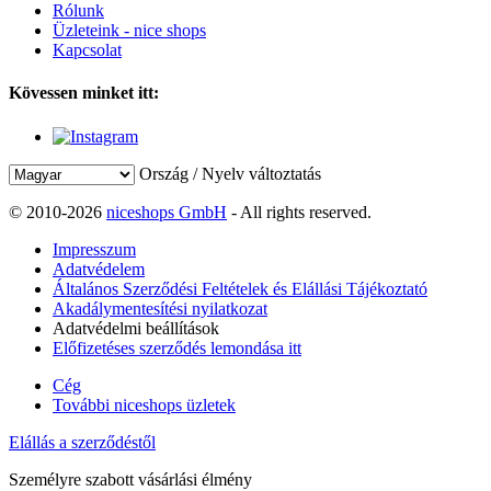
Rólunk
Üzleteink - nice shops
Kapcsolat
Kövessen minket itt:
Ország / Nyelv változtatás
© 2010-2026
niceshops GmbH
- All rights reserved.
Impresszum
Adatvédelem
Általános Szerződési Feltételek és Elállási Tájékoztató
Akadálymentesítési nyilatkozat
Adatvédelmi beállítások
Előfizetéses szerződés lemondása itt
Cég
További niceshops üzletek
Elállás a szerződéstől
Személyre szabott vásárlási élmény