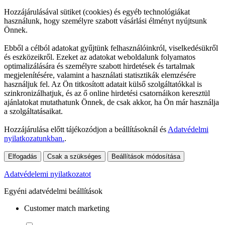
Hozzájárulásával sütiket (cookies) és egyéb technológiákat
használunk, hogy személyre szabott vásárlási élményt nyújtsunk
Önnek.
Ebből a célból adatokat gyűjtünk felhasználóinkról, viselkedésükről
és eszközeikről. Ezeket az adatokat weboldalunk folyamatos
optimalizálására és személyre szabott hirdetések és tartalmak
megjelenítésére, valamint a használati statisztikák elemzésére
használjuk fel. Az Ön titkosított adatait külső szolgáltatókkal is
szinkronizálhatjuk, és az ő online hirdetési csatornáikon keresztül
ajánlatokat mutathatunk Önnek, de csak akkor, ha Ön már használja
a szolgáltatásaikat.
Hozzájárulása előtt tájékozódjon a beállításoknál és
Adatvédelmi
nyilatkozatunkban.
.
Elfogadás
Csak a szükséges
Beállítások módosítása
Adatvédelemi nyilatkozatot
Egyéni adatvédelmi beállítások
Customer match marketing