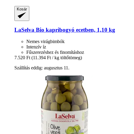
Kosár
LaSelva
Bio kapribogyó ecetben, 1,10 kg
Nemes virágbimbók
Intenzív íz
Fűszerezéshez és finomításhoz
7.520 Ft
(11.394 Ft / kg töltőtömeg)
Szállítás eddig: augusztus 11.