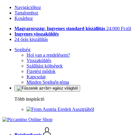
Navigációhoz
Tartalomhoz
Kosárhoz
Magyarország: Ingyenes standard kiszállítás
24.000 Ft-tól
Ingyenes visszaküldés
24 órás kiszállítás
Segítség
Hol van a rendelésem?
Visszaküldés
Szállítási költségek
Fizetési módok
Kapcsolat
Minden Segítség-téma
Több inspiráció
Eredeti Ausztriából
Bejelentkezés