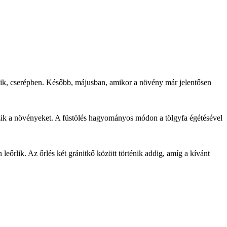
dik, cserépben. Később, májusban, amikor a növény már jelentősen
szik a növényeket. A füstölés hagyományos módon a tölgyfa égétésével
leőrlik. Az őrlés két gránitkő között történik addig, amíg a kívánt