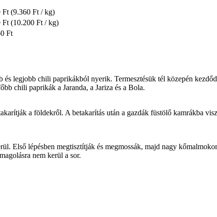
 Ft
(9.360 Ft / kg)
 Ft
(10.200 Ft / kg)
0 Ft
 és legjobb chili paprikákból nyerik. Termesztésük tél közepén kezdő
őbb chili paprikák a Jaranda, a Jariza és a Bola.
arítják a földekről. A betakarítás után a gazdák füstölő kamrákba vi
 kerül. Első lépésben megtisztítják és megmossák, majd nagy kőmalmokon 
somagolásra nem kerül a sor.