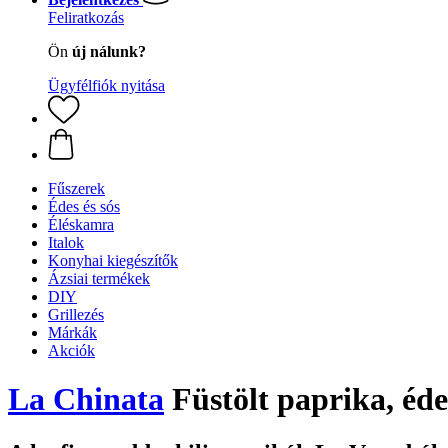
Feliratkozás
Ön
új nálunk?
Ügyfélfiók nyitása
Fűszerek
Édes és sós
Éléskamra
Italok
Konyhai kiegészítők
Ázsiai termékek
DIY
Grillezés
Márkák
Akciók
La Chinata
Füstölt paprika, éde