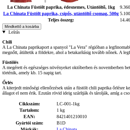
La Chinata Füstölt paprika, édesnemes, Utántöltő, 1kg
9.360
La Chinata Füstölt paprika, csípős, utántöltő csomag, 500g
5.100
Teljes összeg:
14.46
Mindkettő a kosárba
Leírás
Chili
A La Chinata paprikaport a spanyol "La Vera" régióban a legfinomabb
megnőtt, átültetik a földekre, ahol a betakarításig tovább nőnek. A legf
Füstölés
A megérett és egészséges növényeket októberben és novemberben betak
történik, amely kb. 15 napig tart.
Őrlés
A kiterjedt minőségi ellenőrzések után a füstölt chili paprika őrlésre
állagot el nem érik. Ezután rövid ideig szárítják és tárolják, amíg a c
Cikkszám:
LC-001-1kg
Tartalom:
1 kg
EAN:
8421401210010
Gyártói szám:
B1D
Márkák:
La Chinata