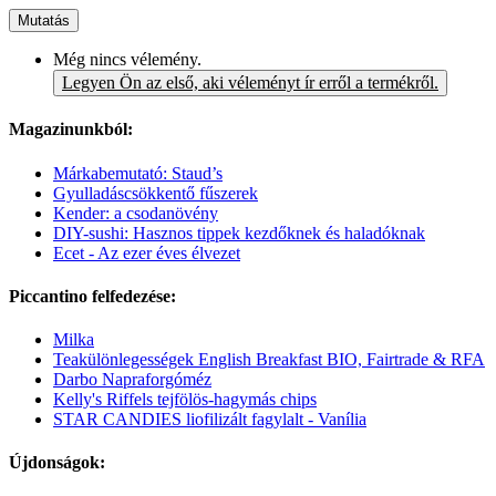
Mutatás
Még nincs vélemény.
Legyen Ön az első, aki véleményt ír erről a termékről.
Magazinunkból:
Márkabemutató: Staud’s
Gyulladáscsökkentő fűszerek
Kender: a csodanövény
DIY-sushi: Hasznos tippek kezdőknek és haladóknak
Ecet - Az ezer éves élvezet
Piccantino felfedezése:
Milka
Teakülönlegességek English Breakfast BIO, Fairtrade & RFA
Darbo Napraforgóméz
Kelly's Riffels tejfölös-hagymás chips
STAR CANDIES liofilizált fagylalt - Vanília
Újdonságok: