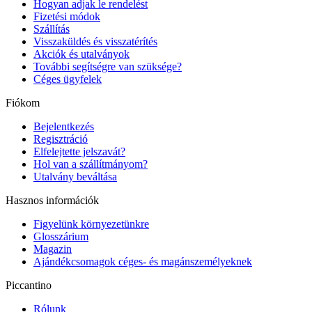
Hogyan adjak le rendelést
Fizetési módok
Szállítás
Visszaküldés és visszatérítés
Akciók és utalványok
További segítségre van szüksége?
Céges ügyfelek
Fiókom
Bejelentkezés
Regisztráció
Elfelejtette jelszavát?
Hol van a szállítmányom?
Utalvány beváltása
Hasznos információk
Figyelünk környezetünkre
Glosszárium
Magazin
Ajándékcsomagok céges- és magánszemélyeknek
Piccantino
Rólunk