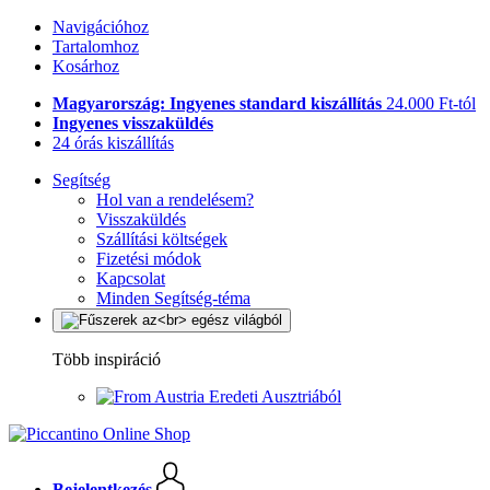
Navigációhoz
Tartalomhoz
Kosárhoz
Magyarország: Ingyenes standard kiszállítás
24.000 Ft-tól
Ingyenes visszaküldés
24 órás kiszállítás
Segítség
Hol van a rendelésem?
Visszaküldés
Szállítási költségek
Fizetési módok
Kapcsolat
Minden Segítség-téma
Több inspiráció
Eredeti Ausztriából
Bejelentkezés