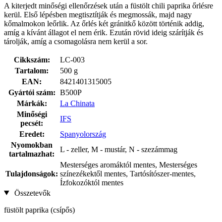
A kiterjedt minőségi ellenőrzések után a füstölt chili paprika őrlésre
kerül. Első lépésben megtisztítják és megmossák, majd nagy
kőmalmokon leőrlik. Az őrlés két gránitkő között történik addig,
amíg a kívánt állagot el nem érik. Ezután rövid ideig szárítják és
tárolják, amíg a csomagolásra nem kerül a sor.
Cikkszám:
LC-003
Tartalom:
500 g
EAN:
8421401315005
Gyártói szám:
B500P
Márkák:
La Chinata
Minőségi
IFS
pecsét:
Eredet:
Spanyolország
Nyomokban
L - zeller, M - mustár, N - szezámmag
tartalmazhat:
Mesterséges aromáktól mentes, Mesterséges
Tulajdonságok:
színezékektől mentes, Tartósítószer-mentes,
Ízfokozóktól mentes
Összetevők
füstölt paprika (csípős)