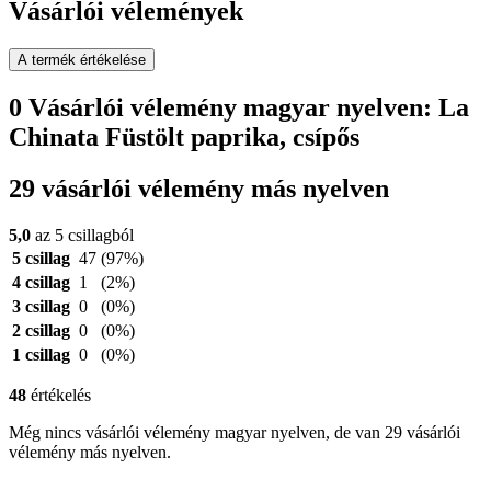
Vásárlói vélemények
A termék értékelése
0 Vásárlói vélemény magyar nyelven: La
Chinata Füstölt paprika, csípős
29 vásárlói vélemény más nyelven
5,0
az 5 csillagból
5 csillag
47
(97%)
4 csillag
1
(2%)
3 csillag
0
(0%)
2 csillag
0
(0%)
1 csillag
0
(0%)
48
értékelés
Még nincs vásárlói vélemény magyar nyelven, de van 29 vásárlói
vélemény más nyelven.