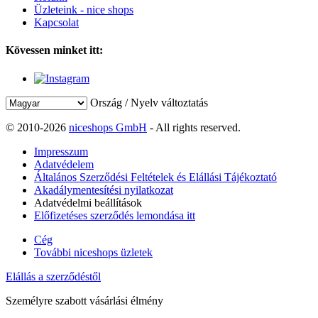
Üzleteink - nice shops
Kapcsolat
Kövessen minket itt:
Ország / Nyelv változtatás
© 2010-2026
niceshops GmbH
- All rights reserved.
Impresszum
Adatvédelem
Általános Szerződési Feltételek és Elállási Tájékoztató
Akadálymentesítési nyilatkozat
Adatvédelmi beállítások
Előfizetéses szerződés lemondása itt
Cég
További niceshops üzletek
Elállás a szerződéstől
Személyre szabott vásárlási élmény