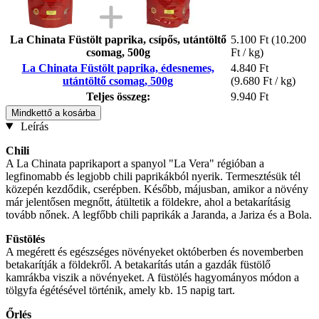
La Chinata Füstölt paprika, csípős, utántöltő
5.100 Ft
(10.200
csomag, 500g
Ft / kg)
La Chinata Füstölt paprika, édesnemes,
4.840 Ft
utántöltő csomag, 500g
(9.680 Ft / kg)
Teljes összeg:
9.940 Ft
Mindkettő a kosárba
Leírás
Chili
A La Chinata paprikaport a spanyol "La Vera" régióban a
legfinomabb és legjobb chili paprikákból nyerik. Termesztésük tél
közepén kezdődik, cserépben. Később, májusban, amikor a növény
már jelentősen megnőtt, átültetik a földekre, ahol a betakarításig
tovább nőnek. A legfőbb chili paprikák a Jaranda, a Jariza és a Bola.
Füstölés
A megérett és egészséges növényeket októberben és novemberben
betakarítják a földekről. A betakarítás után a gazdák füstölő
kamrákba viszik a növényeket. A füstölés hagyományos módon a
tölgyfa égétésével történik, amely kb. 15 napig tart.
Őrlés