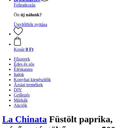
Feliratkozás
Ön
új nálunk?
Ügyfélfiók nyitása
Kosár
0 Ft
Fűszerek
Édes és sós
Éléskamra
Italok
Konyhai kiegészítők
Ázsiai termékek
DIY
Grillezés
Márkák
Akciók
La Chinata
Füstölt paprika,