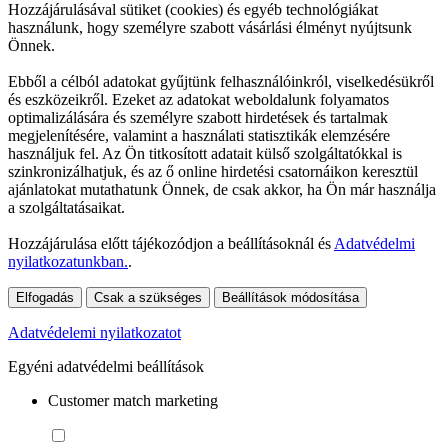
Hozzájárulásával sütiket (cookies) és egyéb technológiákat
használunk, hogy személyre szabott vásárlási élményt nyújtsunk
Önnek.
Ebből a célból adatokat gyűjtünk felhasználóinkról, viselkedésükről
és eszközeikről. Ezeket az adatokat weboldalunk folyamatos
optimalizálására és személyre szabott hirdetések és tartalmak
megjelenítésére, valamint a használati statisztikák elemzésére
használjuk fel. Az Ön titkosított adatait külső szolgáltatókkal is
szinkronizálhatjuk, és az ő online hirdetési csatornáikon keresztül
ajánlatokat mutathatunk Önnek, de csak akkor, ha Ön már használja
a szolgáltatásaikat.
Hozzájárulása előtt tájékozódjon a beállításoknál és
Adatvédelmi
nyilatkozatunkban.
.
Elfogadás
Csak a szükséges
Beállítások módosítása
Adatvédelemi nyilatkozatot
Egyéni adatvédelmi beállítások
Customer match marketing