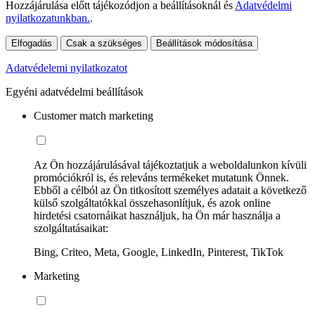
Hozzájárulása előtt tájékozódjon a beállításoknál és
Adatvédelmi
nyilatkozatunkban.
.
Elfogadás
Csak a szükséges
Beállítások módosítása
Adatvédelemi nyilatkozatot
Egyéni adatvédelmi beállítások
Customer match marketing
Az Ön hozzájárulásával tájékoztatjuk a weboldalunkon kívüli
promóciókról is, és releváns termékeket mutatunk Önnek.
Ebből a célból az Ön titkosított személyes adatait a következő
külső szolgáltatókkal összehasonlítjuk, és azok online
hirdetési csatornáikat használjuk, ha Ön már használja a
szolgáltatásaikat:
Bing, Criteo, Meta, Google, LinkedIn, Pinterest, TikTok
Marketing