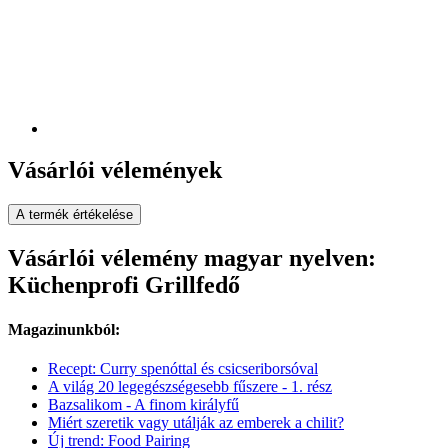
Vásárlói vélemények
A termék értékelése
Vásárlói vélemény magyar nyelven:
Küchenprofi Grillfedő
Magazinunkból:
Recept: Curry spenóttal és csicseriborsóval
A világ 20 legegészségesebb fűszere - 1. rész
Bazsalikom - A finom királyfű
Miért szeretik vagy utálják az emberek a chilit?
Új trend: Food Pairing