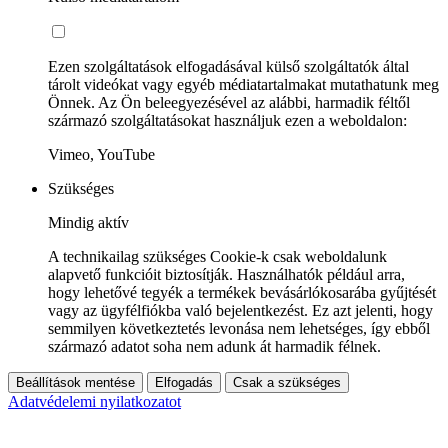
Ezen szolgáltatások elfogadásával külső szolgáltatók által
tárolt videókat vagy egyéb médiatartalmakat mutathatunk meg
Önnek. Az Ön beleegyezésével az alábbi, harmadik féltől
származó szolgáltatásokat használjuk ezen a weboldalon:
Vimeo, YouTube
Szükséges
Mindig aktív
A technikailag szükséges Cookie-k csak weboldalunk
alapvető funkcióit biztosítják. Használhatók például arra,
hogy lehetővé tegyék a termékek bevásárlókosarába gyűjtését
vagy az ügyfélfiókba való bejelentkezést. Ez azt jelenti, hogy
semmilyen következtetés levonása nem lehetséges, így ebből
származó adatot soha nem adunk át harmadik félnek.
Beállítások mentése
Elfogadás
Csak a szükséges
Adatvédelemi nyilatkozatot