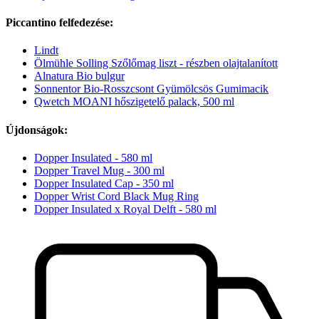
Piccantino felfedezése:
Lindt
Ölmühle Solling Szőlőmag liszt - részben olajtalanított
Alnatura Bio bulgur
Sonnentor Bio-Rosszcsont Gyümölcsös Gumimacik
Qwetch MOANI hőszigetelő palack, 500 ml
Újdonságok:
Dopper Insulated - 580 ml
Dopper Travel Mug - 300 ml
Dopper Insulated Cap - 350 ml
Dopper Wrist Cord Black Mug Ring
Dopper Insulated x Royal Delft - 580 ml