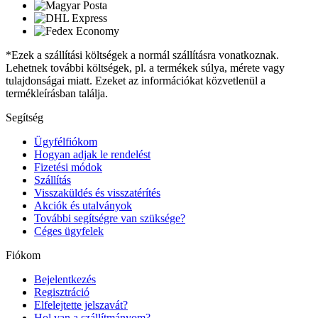
*Ezek a szállítási költségek a normál szállításra vonatkoznak.
Lehetnek további költségek, pl. a termékek súlya, mérete vagy
tulajdonságai miatt. Ezeket az információkat közvetlenül a
termékleírásban találja.
Segítség
Ügyfélfiókom
Hogyan adjak le rendelést
Fizetési módok
Szállítás
Visszaküldés és visszatérítés
Akciók és utalványok
További segítségre van szüksége?
Céges ügyfelek
Fiókom
Bejelentkezés
Regisztráció
Elfelejtette jelszavát?
Hol van a szállítmányom?