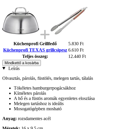
Küchenprofi Grillfedő
5.830 Ft
Küchenprofi TEXAS grillcsipesz
6.610 Ft
Teljes összeg:
12.440 Ft
Mindkettő a kosárba
Leírás
Olvasztás, párolás, füstölés, melegen tartás, tálalás
Tökéletes hamburgerpogácsákhoz
Kíméletes párolás
A hő és a füstös aromák egyenletes eloszlása
Melegen tartáshoz is ideális
Mosogatógépben mosható
Anyag:
rozsdamentes acél
Méretek:
16 x 9,5 cm