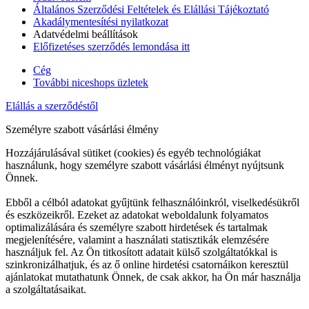
Általános Szerződési Feltételek és Elállási Tájékoztató
Akadálymentesítési nyilatkozat
Adatvédelmi beállítások
Előfizetéses szerződés lemondása itt
Cég
További niceshops üzletek
Elállás a szerződéstől
Személyre szabott vásárlási élmény
Hozzájárulásával sütiket (cookies) és egyéb technológiákat
használunk, hogy személyre szabott vásárlási élményt nyújtsunk
Önnek.
Ebből a célból adatokat gyűjtünk felhasználóinkról, viselkedésükről
és eszközeikről. Ezeket az adatokat weboldalunk folyamatos
optimalizálására és személyre szabott hirdetések és tartalmak
megjelenítésére, valamint a használati statisztikák elemzésére
használjuk fel. Az Ön titkosított adatait külső szolgáltatókkal is
szinkronizálhatjuk, és az ő online hirdetési csatornáikon keresztül
ajánlatokat mutathatunk Önnek, de csak akkor, ha Ön már használja
a szolgáltatásaikat.