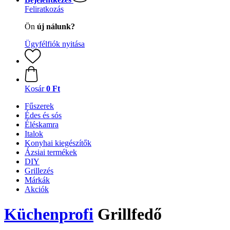
Feliratkozás
Ön
új nálunk?
Ügyfélfiók nyitása
Kosár
0 Ft
Fűszerek
Édes és sós
Éléskamra
Italok
Konyhai kiegészítők
Ázsiai termékek
DIY
Grillezés
Márkák
Akciók
Küchenprofi
Grillfedő