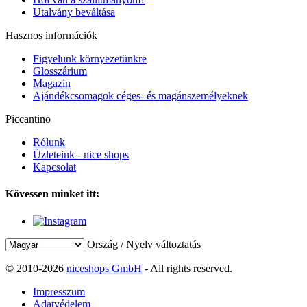
Utalvány beváltása
Hasznos információk
Figyelünk környezetünkre
Glosszárium
Magazin
Ajándékcsomagok céges- és magánszemélyeknek
Piccantino
Rólunk
Üzleteink - nice shops
Kapcsolat
Kövessen minket itt:
Ország / Nyelv változtatás
© 2010-2026
niceshops GmbH
- All rights reserved.
Impresszum
Adatvédelem