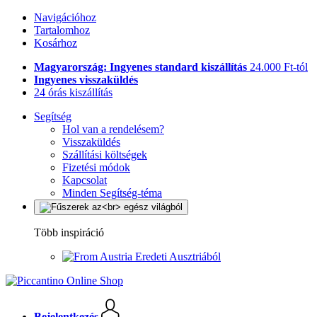
Navigációhoz
Tartalomhoz
Kosárhoz
Magyarország: Ingyenes standard kiszállítás
24.000 Ft-tól
Ingyenes visszaküldés
24 órás kiszállítás
Segítség
Hol van a rendelésem?
Visszaküldés
Szállítási költségek
Fizetési módok
Kapcsolat
Minden Segítség-téma
Több inspiráció
Eredeti Ausztriából
Bejelentkezés