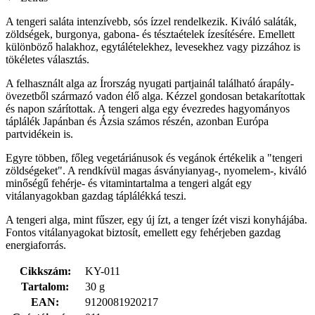
A tengeri saláta intenzívebb, sós ízzel rendelkezik. Kiváló saláták,
zöldségek, burgonya, gabona- és tésztaételek ízesítésére. Emellett
különböző halakhoz, egytálételekhez, levesekhez vagy pizzához is
tökéletes választás.
A felhasznált alga az Írország nyugati partjainál található árapály-
övezetből származó vadon élő alga. Kézzel gondosan betakarítottak
és napon szárítottak. A tengeri alga egy évezredes hagyományos
táplálék Japánban és Ázsia számos részén, azonban Európa
partvidékein is.
Egyre többen, főleg vegetáriánusok és vegánok értékelik a "tengeri
zöldségeket". A rendkívül magas ásványianyag-, nyomelem-, kiváló
minőségű fehérje- és vitamintartalma a tengeri algát egy
vitálanyagokban gazdag táplálékká teszi.
A tengeri alga, mint fűszer, egy új ízt, a tenger ízét viszi konyhájába.
Fontos vitálanyagokat biztosít, emellett egy fehérjeben gazdag
energiaforrás.
Cikkszám:
KY-011
Tartalom:
30 g
EAN:
9120081920217