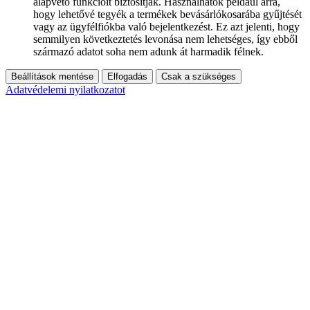
alapvető funkcióit biztosítják. Használhatók például arra,
hogy lehetővé tegyék a termékek bevásárlókosarába gyűjtését
vagy az ügyfélfiókba való bejelentkezést. Ez azt jelenti, hogy
semmilyen következtetés levonása nem lehetséges, így ebből
származó adatot soha nem adunk át harmadik félnek.
Beállítások mentése
Elfogadás
Csak a szükséges
Adatvédelemi nyilatkozatot