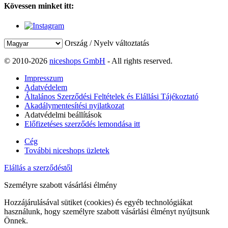
Kövessen minket itt:
Ország / Nyelv változtatás
© 2010-2026
niceshops GmbH
- All rights reserved.
Impresszum
Adatvédelem
Általános Szerződési Feltételek és Elállási Tájékoztató
Akadálymentesítési nyilatkozat
Adatvédelmi beállítások
Előfizetéses szerződés lemondása itt
Cég
További niceshops üzletek
Elállás a szerződéstől
Személyre szabott vásárlási élmény
Hozzájárulásával sütiket (cookies) és egyéb technológiákat
használunk, hogy személyre szabott vásárlási élményt nyújtsunk
Önnek.