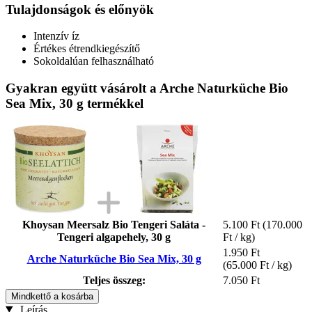
Tulajdonságok és előnyök
Intenzív íz
Értékes étrendkiegészítő
Sokoldalúan felhasználható
Gyakran együtt vásárolt a Arche Naturküche Bio
Sea Mix, 30 g termékkel
Khoysan Meersalz Bio Tengeri Saláta -
5.100 Ft
(170.000
Tengeri algapehely, 30 g
Ft / kg)
1.950 Ft
Arche Naturküche Bio Sea Mix, 30 g
(65.000 Ft / kg)
Teljes összeg:
7.050 Ft
Mindkettő a kosárba
Leírás