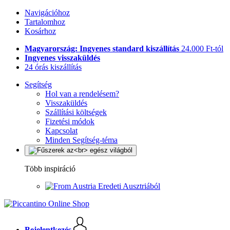
Navigációhoz
Tartalomhoz
Kosárhoz
Magyarország: Ingyenes standard kiszállítás
24.000 Ft-tól
Ingyenes visszaküldés
24 órás kiszállítás
Segítség
Hol van a rendelésem?
Visszaküldés
Szállítási költségek
Fizetési módok
Kapcsolat
Minden Segítség-téma
Több inspiráció
Eredeti Ausztriából
Bejelentkezés