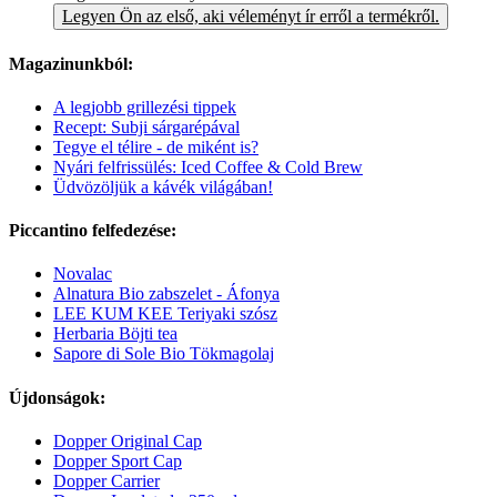
Legyen Ön az első, aki véleményt ír erről a termékről.
Magazinunkból:
A legjobb grillezési tippek
Recept: Subji sárgarépával
Tegye el télire - de miként is?
Nyári felfrissülés: Iced Coffee & Cold Brew
Üdvözöljük a kávék világában!
Piccantino felfedezése:
Novalac
Alnatura Bio zabszelet - Áfonya
LEE KUM KEE Teriyaki szósz
Herbaria Böjti tea
Sapore di Sole Bio Tökmagolaj
Újdonságok:
Dopper Original Cap
Dopper Sport Cap
Dopper Carrier