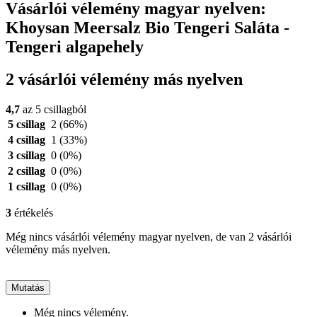
Vásárlói vélemény magyar nyelven:
Khoysan Meersalz Bio Tengeri Saláta -
Tengeri algapehely
2 vásárlói vélemény más nyelven
4,7
az 5 csillagból
5 csillag
2
(66%)
4 csillag
1
(33%)
3 csillag
0
(0%)
2 csillag
0
(0%)
1 csillag
0
(0%)
3
értékelés
Még nincs vásárlói vélemény magyar nyelven, de van 2 vásárlói
vélemény más nyelven.
Mutatás
Még nincs vélemény.