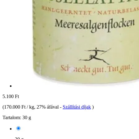
5.100 Ft
(
170.000 Ft / kg
, 27% áfával
-
Szállítási díjak
)
Tartalom:
30 g