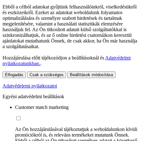
Ebből a célból adatokat gyűjtünk felhasználóinkról, viselkedésükről
és eszközeikről. Ezeket az adatokat weboldalunk folyamatos
optimalizálására és személyre szabott hirdetések és tartalmak
megjelenítésére, valamint a használati statisztikák elemzésére
használjuk fel. Az Ön titkosított adatait külső szolgáltatókkal is
szinkronizálhatjuk, és az ő online hirdetési csatornáikon keresztül
ajánlatokat mutathatunk Önnek, de csak akkor, ha Ön már használja
a szolgáltatásaikat.
Hozzájárulása előtt tájékozódjon a beállításoknál és
Adatvédelmi
nyilatkozatunkban.
.
Elfogadás
Csak a szükséges
Beállítások módosítása
Adatvédelemi nyilatkozatot
Egyéni adatvédelmi beállítások
Customer match marketing
Az Ön hozzájárulásával tájékoztatjuk a weboldalunkon kívüli
promóciókról is, és releváns termékeket mutatunk Önnek.
Ebből a célból az Ön titkosított személyes adatait a következő