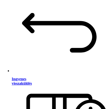
Ingyenes
visszaküldés