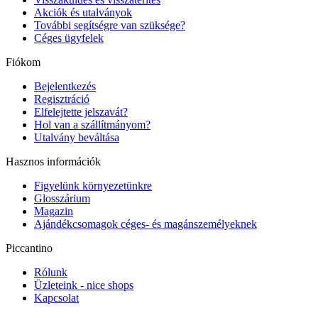
Akciók és utalványok
További segítségre van szüksége?
Céges ügyfelek
Fiókom
Bejelentkezés
Regisztráció
Elfelejtette jelszavát?
Hol van a szállítmányom?
Utalvány beváltása
Hasznos információk
Figyelünk környezetünkre
Glosszárium
Magazin
Ajándékcsomagok céges- és magánszemélyeknek
Piccantino
Rólunk
Üzleteink - nice shops
Kapcsolat