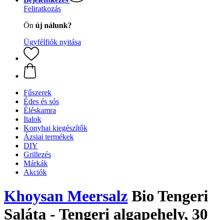
Feliratkozás
Ön
új nálunk?
Ügyfélfiók nyitása
Fűszerek
Édes és sós
Éléskamra
Italok
Konyhai kiegészítők
Ázsiai termékek
DIY
Grillezés
Márkák
Akciók
Khoysan Meersalz
Bio Tengeri
Saláta - Tengeri algapehely, 30