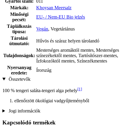
Gyártói szám:
011
Márkák:
Khoysan Meersalz
Minőségi
EU- / Nem-EU Bio jelzés
pecsét:
Táplálkozás
Vegán
, Vegetáriánus
típusa:
Tárolási
Hűvös és száraz helyen tárolandó
útmutató:
Mesterséges aromáktól mentes, Mesterséges
Tulajdonságok:
színezékektől mentes, Tartósítószer-mentes,
Ízfokozóktól mentes, Színezékmentes
Nyersanyag
Írország
eredete:
Összetevők
[1]
100 % tengeri saláta-tengeri alga pehely
ellenőrzött ökológiai vadgyűjteményből
Jogi információk
Kapcsolódó termékek