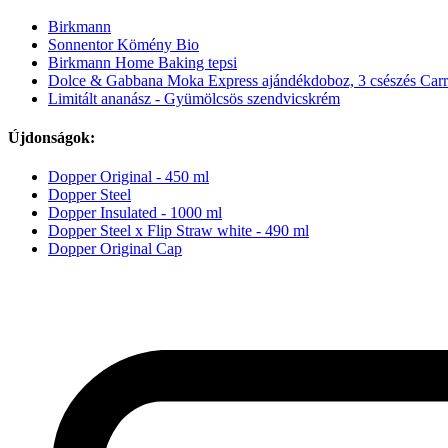
Birkmann
Sonnentor Kömény Bio
Birkmann Home Baking tepsi
Dolce & Gabbana Moka Express ajándékdoboz, 3 csészés Carret
Limitált ananász - Gyümölcsös szendvicskrém
Újdonságok:
Dopper Original - 450 ml
Dopper Steel
Dopper Insulated - 1000 ml
Dopper Steel x Flip Straw white - 490 ml
Dopper Original Cap