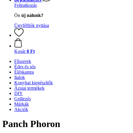
Feliratkozás
Ön
új nálunk?
Ügyfélfiók nyitása
Kosár
0 Ft
Fűszerek
Édes és sós
Éléskamra
Italok
Konyhai kiegészítők
Ázsiai termékek
DIY
Grillezés
Márkák
Akciók
Panch Phoron