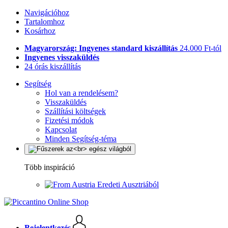
Navigációhoz
Tartalomhoz
Kosárhoz
Magyarország: Ingyenes standard kiszállítás
24.000 Ft-tól
Ingyenes visszaküldés
24 órás kiszállítás
Segítség
Hol van a rendelésem?
Visszaküldés
Szállítási költségek
Fizetési módok
Kapcsolat
Minden Segítség-téma
Több inspiráció
Eredeti Ausztriából
Bejelentkezés