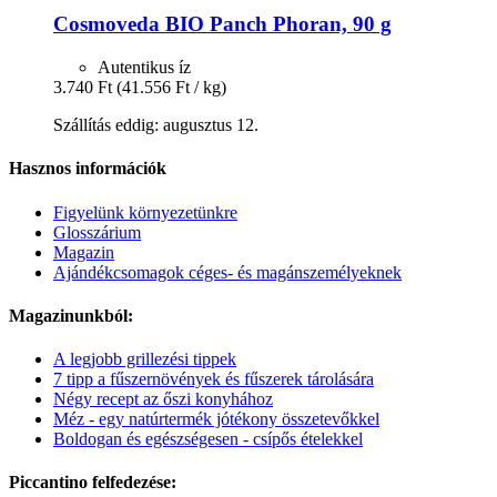
Cosmoveda
BIO Panch Phoran, 90 g
Autentikus íz
3.740 Ft
(41.556 Ft / kg)
Szállítás eddig: augusztus 12.
Hasznos információk
Figyelünk környezetünkre
Glosszárium
Magazin
Ajándékcsomagok céges- és magánszemélyeknek
Magazinunkból:
A legjobb grillezési tippek
7 tipp a fűszernövények és fűszerek tárolására
Négy recept az őszi konyhához
Méz - egy natúrtermék jótékony összetevőkkel
Boldogan és egészségesen - csípős ételekkel
Piccantino felfedezése: