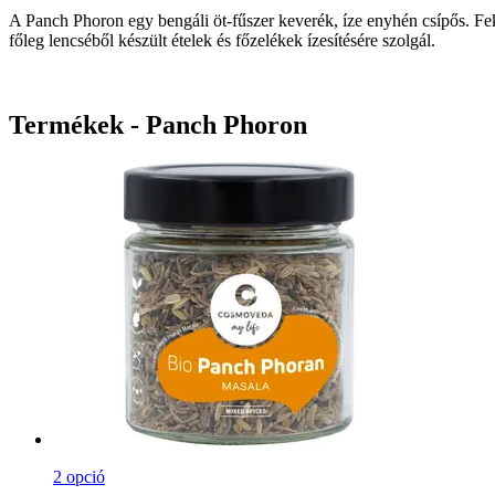
A Panch Phoron egy bengáli öt-fűszer keverék, íze enyhén csípős. 
főleg lencséből készült ételek és főzelékek ízesítésére szolgál.
Termékek - Panch Phoron
2 opció