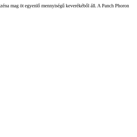
széna mag öt egyenlő mennyiségű keverékéből áll. A Panch Phoron