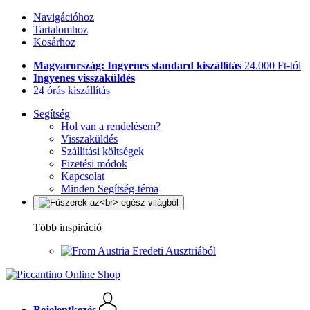
Navigációhoz
Tartalomhoz
Kosárhoz
Magyarország: Ingyenes standard kiszállítás
24.000 Ft-tól
Ingyenes visszaküldés
24 órás kiszállítás
Segítség
Hol van a rendelésem?
Visszaküldés
Szállítási költségek
Fizetési módok
Kapcsolat
Minden Segítség-téma
Több inspiráció
Eredeti Ausztriából
Bejelentkezés