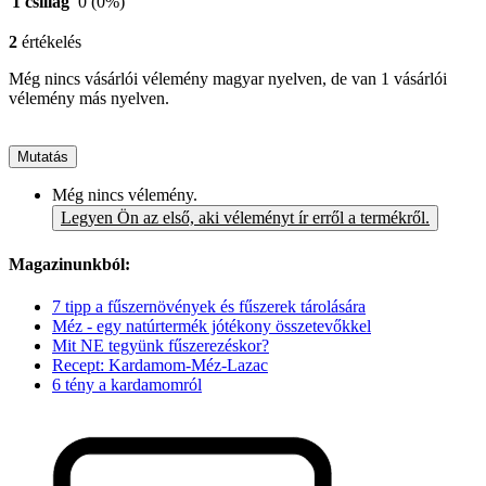
1 csillag
0
(0%)
2
értékelés
Még nincs vásárlói vélemény magyar nyelven, de van 1 vásárlói
vélemény más nyelven.
Mutatás
Még nincs vélemény.
Legyen Ön az első, aki véleményt ír erről a termékről.
Magazinunkból:
7 tipp a fűszernövények és fűszerek tárolására
Méz - egy natúrtermék jótékony összetevőkkel
Mit NE tegyünk fűszerezéskor?
Recept: Kardamom-Méz-Lazac
6 tény a kardamomról