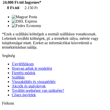
24.000 Ft-tól
Ingyenes*
0 Ft-tól
2.150 Ft
*Ezek a szállítási költségek a normál szállításra vonatkoznak.
Lehetnek további költségek, pl. a termékek súlya, mérete vagy
tulajdonságai miatt. Ezeket az információkat közvetlenül a
termékleírásban találja.
Segítség
Ügyfélfiókom
Hogyan adjak le rendelést
Fizetési módok
Szállítás
Visszaküldés és visszatérítés
Akciók és utalványok
További segítségre van szüksége?
Céges ügyfelek
Fiókom