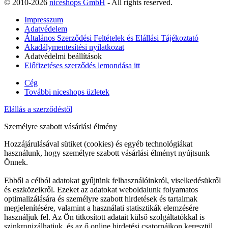
© 2010-2026
niceshops GmbH
- All rights reserved.
Impresszum
Adatvédelem
Általános Szerződési Feltételek és Elállási Tájékoztató
Akadálymentesítési nyilatkozat
Adatvédelmi beállítások
Előfizetéses szerződés lemondása itt
Cég
További niceshops üzletek
Elállás a szerződéstől
Személyre szabott vásárlási élmény
Hozzájárulásával sütiket (cookies) és egyéb technológiákat
használunk, hogy személyre szabott vásárlási élményt nyújtsunk
Önnek.
Ebből a célból adatokat gyűjtünk felhasználóinkról, viselkedésükről
és eszközeikről. Ezeket az adatokat weboldalunk folyamatos
optimalizálására és személyre szabott hirdetések és tartalmak
megjelenítésére, valamint a használati statisztikák elemzésére
használjuk fel. Az Ön titkosított adatait külső szolgáltatókkal is
szinkronizálhatjuk, és az ő online hirdetési csatornáikon keresztül