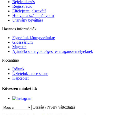
Bejelentkezés
Regisztráció
Elfelejtette jelszavát?
Hol van a szállítmányom?
Utalvány beváltása
Hasznos információk
Figyelünk környezetünkre
Glosszárium
Magazin
Ajándékcsomagok céges- és magánszemélyeknek
Piccantino
Rólunk
Üzleteink - nice shops
Kapcsolat
Kövessen minket itt:
Ország / Nyelv változtatás