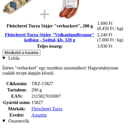
1.690 Ft
Fleischerei Turza Stájer "verhackert", 200 g
(8.450 Ft / kg)
Fleischerei Turza Stájer "Vulkanlandbraune"
2.240 Ft
kolbász - Sajttal, kb. 320 g
(7.000 Ft / kg)
Teljes összeg:
3.930 Ft
Mindkettő a kosárba
Leírás
Ízletes "verhackert" egy rusztikus uzsonnához! Hagyományosan
családi recept alapján készül.
Cikkszám:
TRZ-15827
Tartalom:
200 g
EAN:
2115827010007
Gyártói szám:
15827
Márkák:
Fleischerei Turza
Eredet:
Ausztria
Összetevők