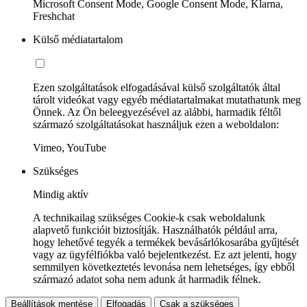
Microsoft Consent Mode, Google Consent Mode, Klarna,
Freshchat
Külső médiatartalom
Ezen szolgáltatások elfogadásával külső szolgáltatók által
tárolt videókat vagy egyéb médiatartalmakat mutathatunk meg
Önnek. Az Ön beleegyezésével az alábbi, harmadik féltől
származó szolgáltatásokat használjuk ezen a weboldalon:
Vimeo, YouTube
Szükséges
Mindig aktív
A technikailag szükséges Cookie-k csak weboldalunk
alapvető funkcióit biztosítják. Használhatók például arra,
hogy lehetővé tegyék a termékek bevásárlókosarába gyűjtését
vagy az ügyfélfiókba való bejelentkezést. Ez azt jelenti, hogy
semmilyen következtetés levonása nem lehetséges, így ebből
származó adatot soha nem adunk át harmadik félnek.
Beállítások mentése
Elfogadás
Csak a szükséges