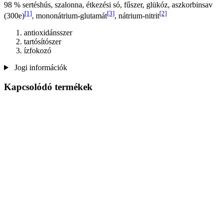
98 % sertéshús, szalonna, étkezési só, fűszer, glükóz, aszkorbinsav
[1]
[3]
[2]
(300e)
, mononátrium-glutamát
, nátrium-nitrit
antioxidánsszer
tartósítószer
ízfokozó
Jogi információk
Kapcsolódó termékek