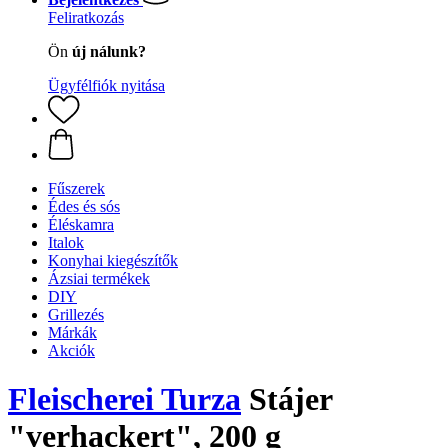
Feliratkozás
Ön
új nálunk?
Ügyfélfiók nyitása
Fűszerek
Édes és sós
Éléskamra
Italok
Konyhai kiegészítők
Ázsiai termékek
DIY
Grillezés
Márkák
Akciók
Fleischerei Turza
Stájer
"verhackert", 200 g