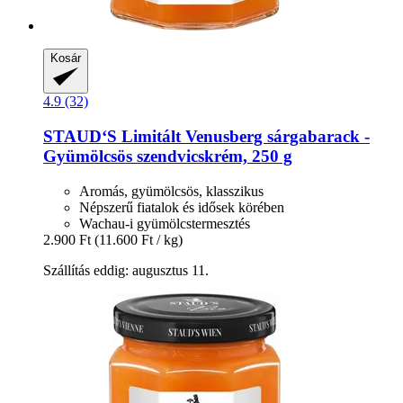
Kosár
4.9 (32)
STAUD‘S
Limitált Venusberg sárgabarack -​
Gyümölcsös szendvicskrém, 250 g
Aromás, gyümölcsös, klasszikus
Népszerű fiatalok és idősek körében
Wachau-i gyümölcstermesztés
2.900 Ft
(11.600 Ft / kg)
Szállítás eddig: augusztus 11.