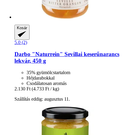
Kosár
5.0 (2)
Darbo
"Naturrein" Sevillai keserűnarancs
lekvár, 450 g
35% gyümölcstartalom
Héjdarabokkal
Csodálatosan aromás
2.130 Ft
(4.733 Ft / kg)
Szállítás eddig: augusztus 11.