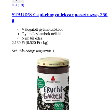
4.9 (18)
STAUD‘S
Csipkebogyó lekvár passzírozva, 250
g
Válogatott gyümölcsökből
Gyümölcsdarabok nélkül
Nem túl édes
2.130 Ft
(8.520 Ft / kg)
Szállítás eddig: augusztus 11.