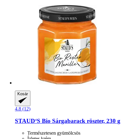
Kosár
4.8 (12)
STAUD‘S
Bio Sárgabarack röszter, 230 g
Természetesen gyümölcsös
Ízletes krém