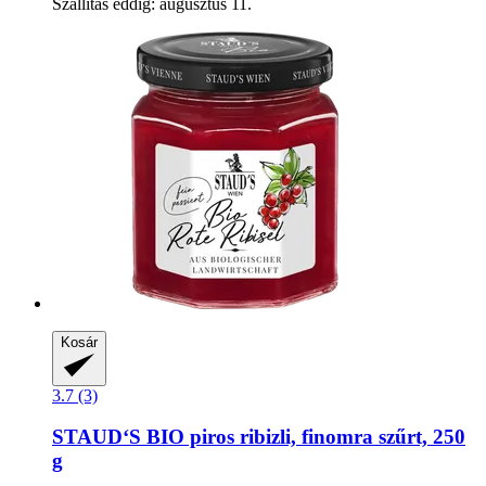
Szállítás eddig: augusztus 11.
Kosár
3.7 (3)
STAUD‘S
BIO piros ribizli, finomra szűrt, 250
g