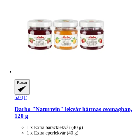
Kosár
5.0 (1)
Darbo
"Naturrein" lekvár hármas csomagban,
120 g
1 x Extra baracklekvár (40 g)
1 x Extra eperlekvár (40 g)