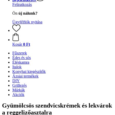
Feliratkozás
Ön
új nálunk?
Ügyfélfiók nyitása
Kosár
0 Ft
Fűszerek
Édes és sós
Éléskamra
Italok
Konyhai kiegészítők
Ázsiai termékek
DIY
Grillezés
Márkák
Akciók
Gyümölcsös szendvicskrémek és lekvárok
a reggelizőasztalra