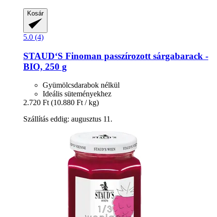
Kosár
5.0 (4)
STAUD‘S
Finoman passzírozott sárgabarack -​
BIO, 250 g
Gyümölcsdarabok nélkül
Ideális süteményekhez
2.720 Ft
(10.880 Ft / kg)
Szállítás eddig: augusztus 11.