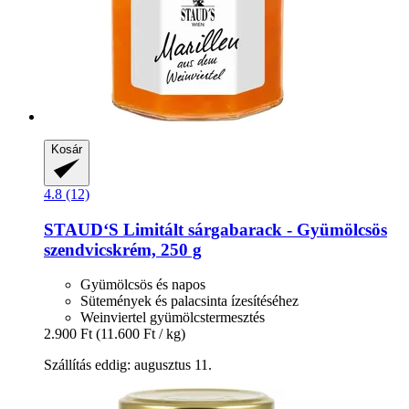
Kosár
4.8 (12)
STAUD‘S
Limitált sárgabarack -​ Gyümölcsös
szendvicskrém, 250 g
Gyümölcsös és napos
Sütemények és palacsinta ízesítéséhez
Weinviertel gyümölcstermesztés
2.900 Ft
(11.600 Ft / kg)
Szállítás eddig: augusztus 11.