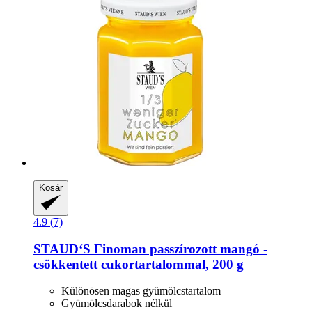
Kosár
4.9 (7)
STAUD‘S
Finoman passzírozott mangó -​
csökkentett cukortartalommal, 200 g
Különösen magas gyümölcstartalom
Gyümölcsdarabok nélkül