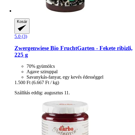
Kosár
5.0 (3)
Zwergenwiese
Bio FruchtGarten -​ Fekete ribizli,
225 g
70% gyümölcs
Agave sziruppal
Savanykás-fanyar, egy kevés édességgel
1.500 Ft
(6.667 Ft / kg)
Szállítás eddig: augusztus 11.