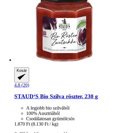
Kosár
4.8 (20)
STAUD‘S
Bio Szilva röszter, 230 g
A legjobb bio szilvából
100% Ausztriából
Csodálatosan gyümölcsös
1.870 Ft
(8.130 Ft / kg)