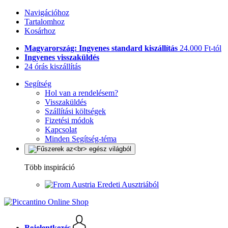
Navigációhoz
Tartalomhoz
Kosárhoz
Magyarország: Ingyenes standard kiszállítás
24.000 Ft-tól
Ingyenes visszaküldés
24 órás kiszállítás
Segítség
Hol van a rendelésem?
Visszaküldés
Szállítási költségek
Fizetési módok
Kapcsolat
Minden Segítség-téma
Több inspiráció
Eredeti Ausztriából
Bejelentkezés