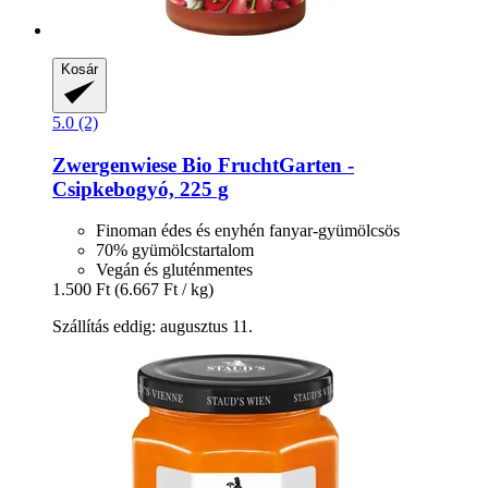
Kosár
5.0 (2)
Zwergenwiese
Bio FruchtGarten -​
Csipkebogyó, 225 g
Finoman édes és enyhén fanyar-gyümölcsös
70% gyümölcstartalom
Vegán és gluténmentes
1.500 Ft
(6.667 Ft / kg)
Szállítás eddig: augusztus 11.