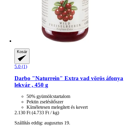
Kosár
5.0 (1)
Darbo
"Naturrein" Extra vad vörös áfonya
lekvár , 450 g
50% gyümölcstartalom
Pektin zselésítőszer
Kíméletesen melegített és kevert
2.130 Ft
(4.733 Ft / kg)
Szállítás eddig: augusztus 19.