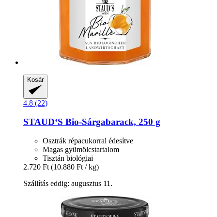
Kosár
4.8 (22)
STAUD‘S
Bio-​Sárgabarack, 250 g
Osztrák répacukorral édesítve
Magas gyümölcstartalom
Tisztán biológiai
2.720 Ft
(10.880 Ft / kg)
Szállítás eddig: augusztus 11.