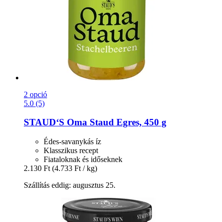
2 opció
5.0 (5)
STAUD‘S
Oma Staud Egres, 450 g
Édes-savanykás íz
Klasszikus recept
Fiataloknak és időseknek
2.130 Ft
(4.733 Ft / kg)
Szállítás eddig: augusztus 25.