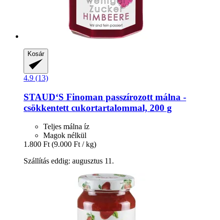
Kosár
4.9 (13)
STAUD‘S
Finoman passzírozott málna -​
csökkentett cukortartalommal, 200 g
Teljes málna íz
Magok nélkül
1.800 Ft
(9.000 Ft / kg)
Szállítás eddig: augusztus 11.