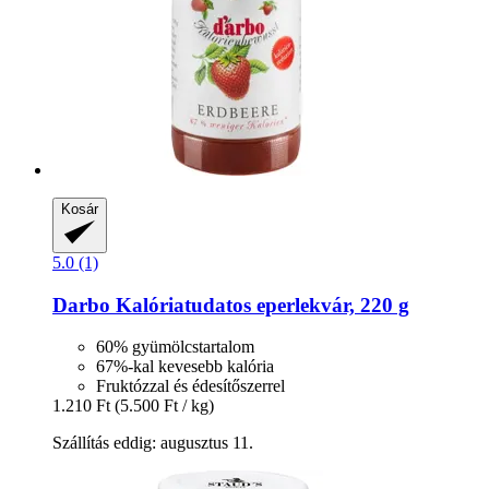
Kosár
5.0 (1)
Darbo
Kalóriatudatos eperlekvár, 220 g
60% gyümölcstartalom
67%-kal kevesebb kalória
Fruktózzal és édesítőszerrel
1.210 Ft
(5.500 Ft / kg)
Szállítás eddig: augusztus 11.