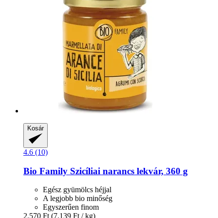
Kosár
4.6 (10)
Bio Family
Szicíliai narancs lekvár, 360 g
Egész gyümölcs héjjal
A legjobb bio minőség
Egyszerűen finom
2.570 Ft
(7.139 Ft / kg)