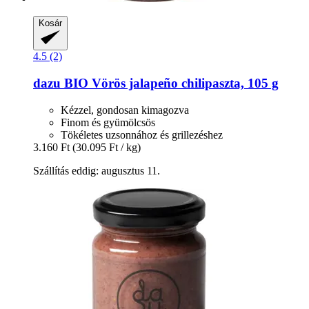
Kosár
4.5 (2)
dazu
BIO Vörös jalapeño chilipaszta, 105 g
Kézzel, gondosan kimagozva
Finom és gyümölcsös
Tökéletes uzsonnához és grillezéshez
3.160 Ft
(30.095 Ft / kg)
Szállítás eddig: augusztus 11.