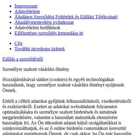
Impresszum
Adatvédelem
Általános Szerződési Feltételek és Elállási Tájékoztató
Akadálymentesítési nyilatkozat
Adatvédelmi beállítások
Előfizetéses szerződés lemondása itt
Cég
További niceshops üzletek
Elállás a szerződéstől
Személyre szabott vásárlási élmény
Hozzájárulásával sütiket (cookies) és egyéb technológiákat
használunk, hogy személyre szabott vásárlási élményt nyújtsunk
Önnek.
Ebből a célból adatokat gyűjtünk felhasználóinkról, viselkedésükről
és eszközeikről. Ezeket az adatokat weboldalunk folyamatos
optimalizálására és személyre szabott hirdetések és tartalmak
megjelenítésére, valamint a használati statisztikák elemzésére
használjuk fel. Az Ön titkosított adatait külső szolgáltatókkal is
szinkronizálhatjuk, és az ő online hirdetési csatornáikon keresztül
ajánlatokat mutathatunk Önnek, de csak akkor, ha Ön már használja