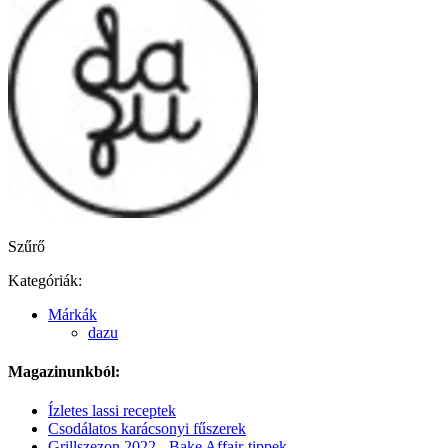
Szűrő
Kategóriák:
Márkák
dazu
Magazinunkból:
Ízletes lassi receptek
Csodálatos karácsonyi fűszerek
Grillszezon 2022 - Bake Affair-tippek