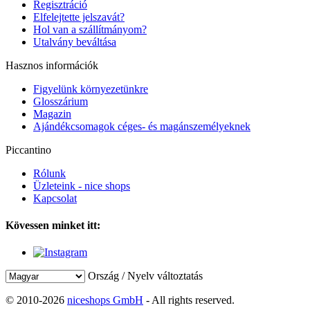
Regisztráció
Elfelejtette jelszavát?
Hol van a szállítmányom?
Utalvány beváltása
Hasznos információk
Figyelünk környezetünkre
Glosszárium
Magazin
Ajándékcsomagok céges- és magánszemélyeknek
Piccantino
Rólunk
Üzleteink - nice shops
Kapcsolat
Kövessen minket itt:
Ország / Nyelv változtatás
© 2010-2026
niceshops GmbH
- All rights reserved.