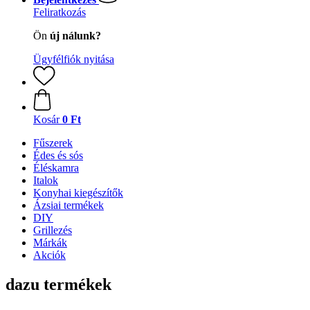
Feliratkozás
Ön
új nálunk?
Ügyfélfiók nyitása
Kosár
0 Ft
Fűszerek
Édes és sós
Éléskamra
Italok
Konyhai kiegészítők
Ázsiai termékek
DIY
Grillezés
Márkák
Akciók
dazu termékek