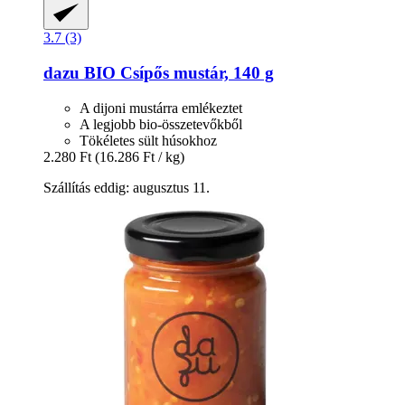
3.7 (3)
dazu
BIO Csípős mustár, 140 g
A dijoni mustárra emlékeztet
A legjobb bio-összetevőkből
Tökéletes sült húsokhoz
2.280 Ft
(16.286 Ft / kg)
Szállítás eddig: augusztus 11.