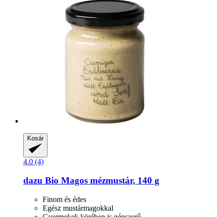
Kosár
4.0 (4)
dazu
Bio Magos mézmustár, 140 g
Finom és édes
Egész mustármagokkal
Gyermekek körében is népszerű