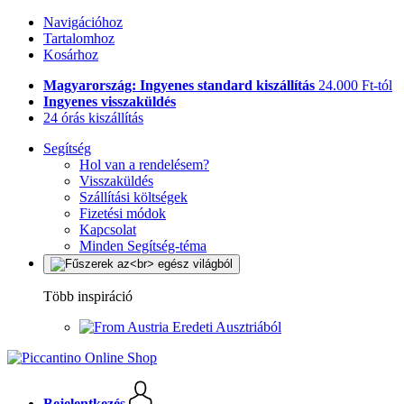
Navigációhoz
Tartalomhoz
Kosárhoz
Magyarország: Ingyenes standard kiszállítás
24.000 Ft-tól
Ingyenes visszaküldés
24 órás kiszállítás
Segítség
Hol van a rendelésem?
Visszaküldés
Szállítási költségek
Fizetési módok
Kapcsolat
Minden Segítség-téma
Több inspiráció
Eredeti Ausztriából
Bejelentkezés