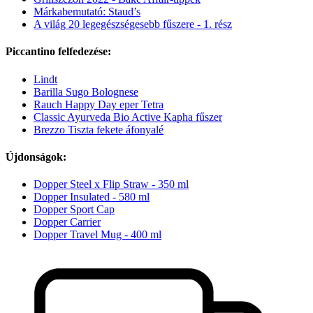
Márkabemutató: Staud’s
A világ 20 legegészségesebb fűszere - 1. rész
Piccantino felfedezése:
Lindt
Barilla Sugo Bolognese
Rauch Happy Day eper Tetra
Classic Ayurveda Bio Active Kapha fűszer
Brezzo Tiszta fekete áfonyalé
Újdonságok:
Dopper Steel x Flip Straw - 350 ml
Dopper Insulated - 580 ml
Dopper Sport Cap
Dopper Carrier
Dopper Travel Mug - 400 ml