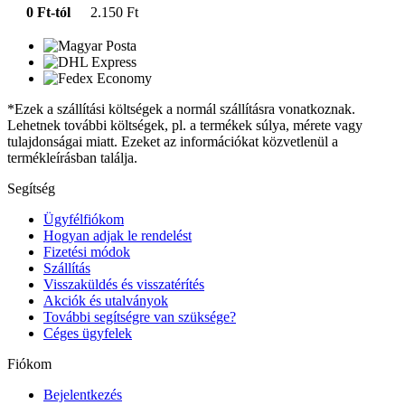
0 Ft-tól
2.150 Ft
*Ezek a szállítási költségek a normál szállításra vonatkoznak.
Lehetnek további költségek, pl. a termékek súlya, mérete vagy
tulajdonságai miatt. Ezeket az információkat közvetlenül a
termékleírásban találja.
Segítség
Ügyfélfiókom
Hogyan adjak le rendelést
Fizetési módok
Szállítás
Visszaküldés és visszatérítés
Akciók és utalványok
További segítségre van szüksége?
Céges ügyfelek
Fiókom
Bejelentkezés