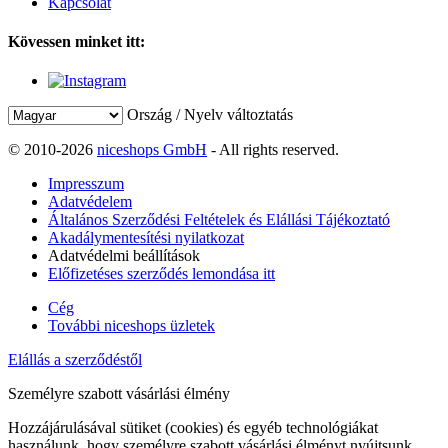
Kapcsolat
Kövessen minket itt:
Ország / Nyelv változtatás
© 2010-2026
niceshops GmbH
- All rights reserved.
Impresszum
Adatvédelem
Általános Szerződési Feltételek és Elállási Tájékoztató
Akadálymentesítési nyilatkozat
Adatvédelmi beállítások
Előfizetéses szerződés lemondása itt
Cég
További niceshops üzletek
Elállás a szerződéstől
Személyre szabott vásárlási élmény
Hozzájárulásával sütiket (cookies) és egyéb technológiákat
használunk, hogy személyre szabott vásárlási élményt nyújtsunk