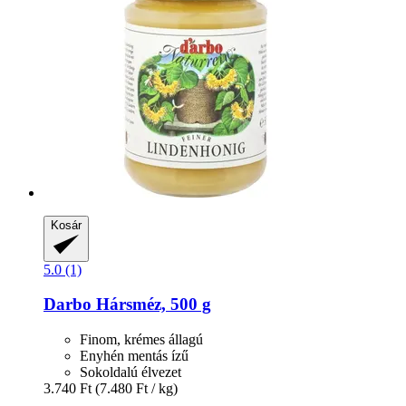
Kosár
5.0 (1)
Darbo
Hársméz, 500 g
Finom, krémes állagú
Enyhén mentás ízű
Sokoldalú élvezet
3.740 Ft
(7.480 Ft / kg)