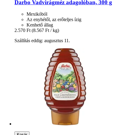
Darbo
Vadvirágméz adagolóban, 300 g
Mexikóból
Az enyhétől, az erőteljes ízig
Kenhető állag
2.570 Ft
(8.567 Ft / kg)
Szállítás eddig: augusztus 11.
Kosár