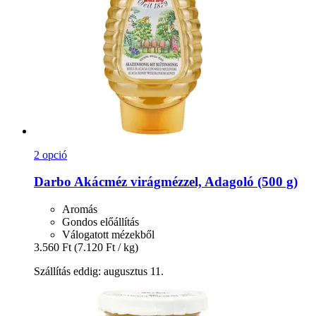
2 opció
Darbo
Akácméz virágmézzel, Adagoló (500 g)
Aromás
Gondos előállítás
Válogatott mézekből
3.560 Ft
(7.120 Ft / kg)
Szállítás eddig: augusztus 11.