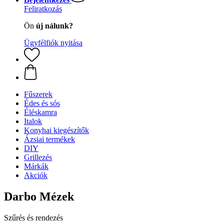
Feliratkozás
Ön
új nálunk?
Ügyfélfiók nyitása
Fűszerek
Édes és sós
Éléskamra
Italok
Konyhai kiegészítők
Ázsiai termékek
DIY
Grillezés
Márkák
Akciók
Darbo Mézek
Szűrés és rendezés