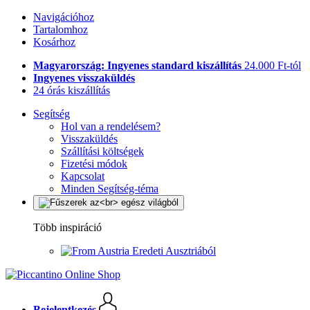
Navigációhoz
Tartalomhoz
Kosárhoz
Magyarország: Ingyenes standard kiszállítás
24.000 Ft-tól
Ingyenes visszaküldés
24 órás kiszállítás
Segítség
Hol van a rendelésem?
Visszaküldés
Szállítási költségek
Fizetési módok
Kapcsolat
Minden Segítség-téma
Több inspiráció
Eredeti Ausztriából
Bejelentkezés