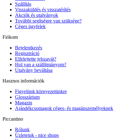
Szállítás
Visszaküldés és visszatérítés
Akciók és utalványok
További segítségre van szüksége?
Céges ügyfelek
Fiókom
Bejelentkezés
Regisztráció
Elfelejtette jelszavát?
Hol van a szállítmányom?
Utalvány beváltása
Hasznos információk
Figyelünk környezetünkre
Glosszárium
Magazin
Ajándékcsomagok céges- és magánszemélyeknek
Piccantino
Rólunk
Üzleteink - nice shops