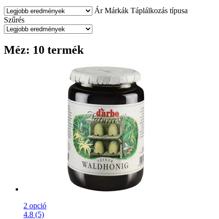
Ár
Márkák
Táplálkozás típusa
Szűrés
Méz: 10 termék
2 opció
4.8 (5)