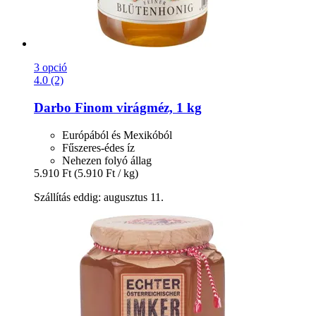
3 opció
4.0 (2)
Darbo
Finom virágméz, 1 kg
Európából és Mexikóból
Fűszeres-édes íz
Nehezen folyó állag
5.910 Ft
(5.910 Ft / kg)
Szállítás eddig: augusztus 11.