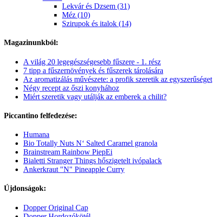
Lekvár és Dzsem (31)
Méz (10)
Szirupok és italok (14)
Magazinunkból:
A világ 20 legegészségesebb fűszere - 1. rész
7 tipp a fűszernövények és fűszerek tárolására
Az aromatizálás művészete: a profik szeretik az egyszerűséget
Négy recept az őszi konyhához
Miért szeretik vagy utálják az emberek a chilit?
Piccantino felfedezése:
Humana
Bio Totally Nuts N‘ Salted Caramel granola
Brainstream Rainbow PiepEi
Bialetti Stranger Things hőszigetelt ivópalack
Ankerkraut "N" Pineapple Curry
Újdonságok:
Dopper Original Cap
Dopper Hordozókötél