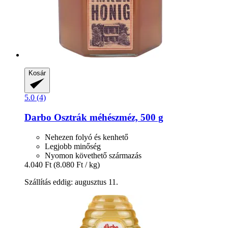
Kosár
5.0 (4)
Darbo
Osztrák méhészméz, 500 g
Nehezen folyó és kenhető
Legjobb minőség
Nyomon követhető származás
4.040 Ft
(8.080 Ft / kg)
Szállítás eddig: augusztus 11.