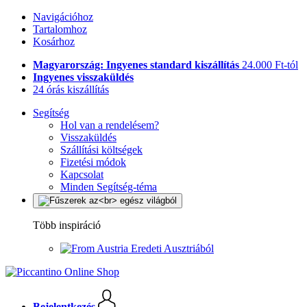
Navigációhoz
Tartalomhoz
Kosárhoz
Magyarország: Ingyenes standard kiszállítás
24.000 Ft-tól
Ingyenes visszaküldés
24 órás kiszállítás
Segítség
Hol van a rendelésem?
Visszaküldés
Szállítási költségek
Fizetési módok
Kapcsolat
Minden Segítség-téma
Több inspiráció
Eredeti Ausztriából
Bejelentkezés