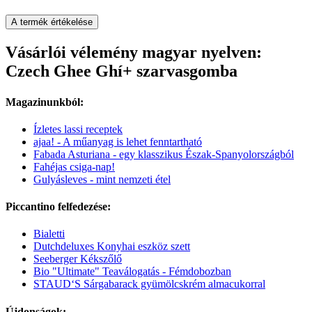
A termék értékelése
Vásárlói vélemény magyar nyelven:
Czech Ghee Ghí+ szarvasgomba
Magazinunkból:
Ízletes lassi receptek
ajaa! - A műanyag is lehet fenntartható
Fabada Asturiana - egy klasszikus Észak-Spanyolországból
Fahéjas csiga-nap!
Gulyásleves - mint nemzeti étel
Piccantino felfedezése:
Bialetti
Dutchdeluxes Konyhai eszköz szett
Seeberger Kékszőlő
Bio "Ultimate" Teaválogatás - Fémdobozban
STAUD‘S Sárgabarack gyümölcskrém almacukorral
Újdonságok: