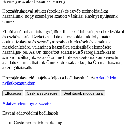
Személyre szabott vásárlási élmény
Hozzájárulásával sütiket (cookies) és egyéb technológiákat
használunk, hogy személyre szabott vásárlási élményt nyújtsunk
Önnek.
Ebből a célból adatokat gyűjtünk felhasználóinkról, viselkedésükről
és eszközeikről. Ezeket az adatokat weboldalunk folyamatos
optimalizálására és személyre szabott hirdetések és tartalmak
megjelenítésére, valamint a használati statisztikák elemzésére
használjuk fel. Az Ön titkosított adatait külső szolgáltatókkal is
szinkronizálhatjuk, és az ő online hirdetési csatornáikon keresztül
ajánlatokat mutathatunk Önnek, de csak akkor, ha Ön már használja
a szolgáltatásaikat.
Hozzájárulása előtt tájékozódjon a beállításoknál és
Adatvédelmi
nyilatkozatunkban.
.
Elfogadás
Csak a szükséges
Beállítások módosítása
Adatvédelemi nyilatkozatot
Egyéni adatvédelmi beállítások
Customer match marketing