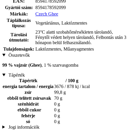
EAN:
8594178592099
Gyártói szám:
8594178592099
Márkák:
Czech Ghee
Táplálkozás
Vegetáriánus, Laktózmentes
típusa:
23°C alatti szobahőmérsékleten tárolandó,
Tárolási
Fénytől védett helyen tárolandó, Felbontás után 3
útmutató:
hónapon belül felhasználandó.
Tulajdonságok:
Laktózmentes, Műanyagmentes
Összetevők
99 % vajzsír (Ghee)
, 1 % szarvasgomba
Tápérték
Tápérték
/ 100 g
energia tartalom / energia
3676 / 878 kj / kcal
zsír
99,8 g
ebből telített zsírsavak
70 g
szénhidrát
0 g
ebből cukor
0 g
fehérje
0 g
só
0 g
Jogi információk