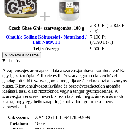
2.310 Ft
(12.833 Ft
Czech Ghee Ghí+ szarvasgomba, 180 g
/ kg)
Ölmühle Solling Kókuszolaj - Naturland /
7.190 Ft
Fair Nativ, 1 l
(7.190 Ft / l)
Teljes összeg:
9.500 Ft
Mindkettő a kosárba
Leírás
A vaj fenséges aromája és illata a szarvasgombával kombinálva? Ez
egy igazi ízutópia! A fekete és fehér szarvasgomba keverékével
gazdagított Ghí+ szarvasgomba megadja az ételeknek azt a bizonyos
pluszt. Kiegyensúlyozott ízvilága és összetéveszthetetlen aromája
ideálissá teszi olasz rizottókhoz vagy a tenger gyümölcseihez. A
szarvasgomba szerelmesei biztosan találnak még számos más módot
is arra, hogy egy hétköznapi fogásból valódi gourmet-élményt
varázsoljanak.
Cikkszám:
XAY-CGHE-8594178592099
Tartalom:
180 g