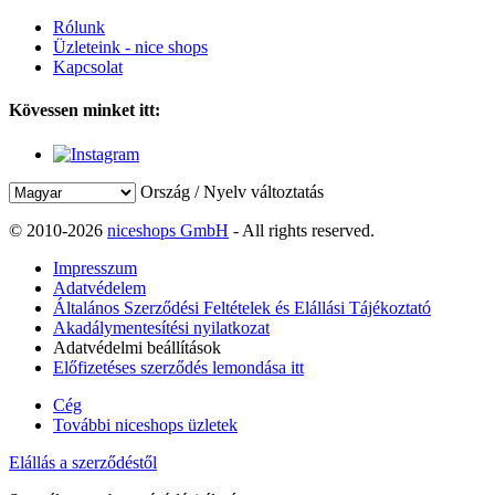
Rólunk
Üzleteink - nice shops
Kapcsolat
Kövessen minket itt:
Ország / Nyelv változtatás
© 2010-2026
niceshops GmbH
- All rights reserved.
Impresszum
Adatvédelem
Általános Szerződési Feltételek és Elállási Tájékoztató
Akadálymentesítési nyilatkozat
Adatvédelmi beállítások
Előfizetéses szerződés lemondása itt
Cég
További niceshops üzletek
Elállás a szerződéstől