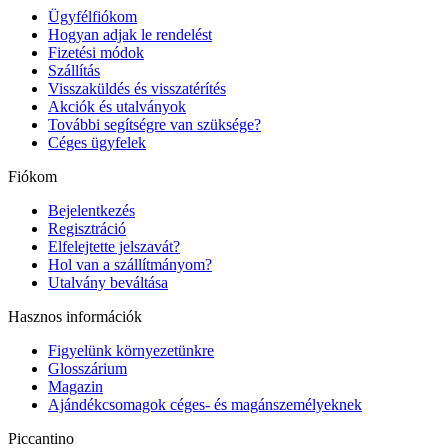
Ügyfélfiókom
Hogyan adjak le rendelést
Fizetési módok
Szállítás
Visszaküldés és visszatérítés
Akciók és utalványok
További segítségre van szüksége?
Céges ügyfelek
Fiókom
Bejelentkezés
Regisztráció
Elfelejtette jelszavát?
Hol van a szállítmányom?
Utalvány beváltása
Hasznos információk
Figyelünk környezetünkre
Glosszárium
Magazin
Ajándékcsomagok céges- és magánszemélyeknek
Piccantino