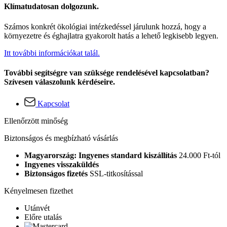
Klímatudatosan dolgozunk.
Számos konkrét ökológiai intézkedéssel járulunk hozzá, hogy a
környezetre és éghajlatra gyakorolt hatás a lehető legkisebb legyen.
Itt további információkat talál.
További segítségre van szüksége rendelésével kapcsolatban?
Szívesen válaszolunk kérdéseire.
Kapcsolat
Ellenőrzött minőség
Biztonságos és megbízható vásárlás
Magyarország: Ingyenes standard kiszállítás
24.000 Ft-tól
Ingyenes visszaküldés
Biztonságos fizetés
SSL-titkosítással
Kényelmesen fizethet
Utánvét
Előre utalás