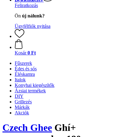
Feliratkozás
Ön
új nálunk?
Ügyfélfiók nyitása
Kosár
0 Ft
Fűszerek
Édes és sós
Éléskamra
Italok
Konyhai kiegészítők
Ázsiai termékek
DIY
Grillezés
Márkák
Akciók
Czech Ghee
Ghí+