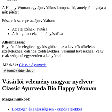
A Happy Woman egy ájurvédikus kompozíció, amely támogatja a
nők jólétét.
Fűszerek szerepe az ájurvédában:
Az étel ízének javítása
A hangulat célzott befolyásolása
Alkalmazása:
Enyhén felmelegítve egy kis ghíben, ez a keverék tökéletes
rizsételekhez, dalshoz, zöldségekhez, valamint levesekhez. Vagy
csak szórja rá egyszerűen a kenyérre!
Márkák:
Classic Ayurveda
A termék értékelése
Vásárlói vélemény magyar nyelven:
Classic Ayurveda Bio Happy Woman
Magazinunkból:
Boldogan és egészségesen - csípős ételekkel