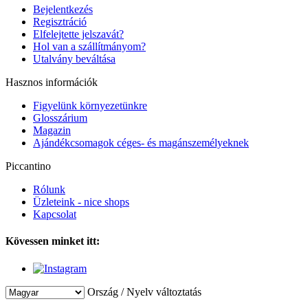
Bejelentkezés
Regisztráció
Elfelejtette jelszavát?
Hol van a szállítmányom?
Utalvány beváltása
Hasznos információk
Figyelünk környezetünkre
Glosszárium
Magazin
Ajándékcsomagok céges- és magánszemélyeknek
Piccantino
Rólunk
Üzleteink - nice shops
Kapcsolat
Kövessen minket itt:
Ország / Nyelv változtatás