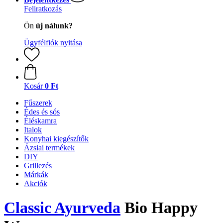
Feliratkozás
Ön
új nálunk?
Ügyfélfiók nyitása
Kosár
0 Ft
Fűszerek
Édes és sós
Éléskamra
Italok
Konyhai kiegészítők
Ázsiai termékek
DIY
Grillezés
Márkák
Akciók
Classic Ayurveda
Bio Happy