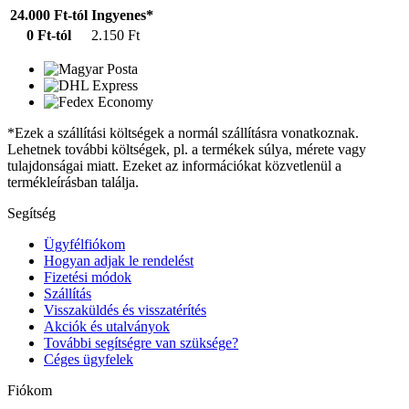
24.000 Ft-tól
Ingyenes*
0 Ft-tól
2.150 Ft
*Ezek a szállítási költségek a normál szállításra vonatkoznak.
Lehetnek további költségek, pl. a termékek súlya, mérete vagy
tulajdonságai miatt. Ezeket az információkat közvetlenül a
termékleírásban találja.
Segítség
Ügyfélfiókom
Hogyan adjak le rendelést
Fizetési módok
Szállítás
Visszaküldés és visszatérítés
Akciók és utalványok
További segítségre van szüksége?
Céges ügyfelek
Fiókom