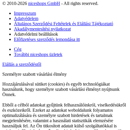
© 2010-2026
niceshops GmbH
- All rights reserved.
Impresszum
Adatvédelem
Általános Szerződési Feltételek és Elállási Tájékoztató
Akadálymentesítési nyilatkozat
Adatvédelmi beállítások
Előfizetéses szerződés lemondása itt
Cég
További niceshops üzletek
Elállás a szerződéstől
Személyre szabott vásárlási élmény
Hozzájárulásával sütiket (cookies) és egyéb technológiákat
használunk, hogy személyre szabott vásárlási élményt nyújtsunk
Önnek.
Ebből a célból adatokat gyűjtünk felhasználóinkról, viselkedésükről
és eszközeikről. Ezeket az adatokat weboldalunk folyamatos
optimalizálására és személyre szabott hirdetések és tartalmak
megjelenítésére, valamint a használati statisztikák elemzésére
használjuk fel. Az Ön titkosított adatait külső szolgáltatókkal is