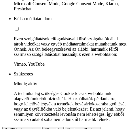
Microsoft Consent Mode, Google Consent Mode, Klarna,
Freshchat
Külső médiatartalom
Ezen szolgáltatások elfogadásával külső szolgáltatók által
tárolt videókat vagy egyéb médiatartalmakat mutathatunk meg
Önnek. Az Ön beleegyezésével az alábbi, harmadik féltől
származó szolgáltatásokat használjuk ezen a weboldalon:
Vimeo, YouTube
Szükséges
Mindig aktív
A technikailag szükséges Cookie-k csak weboldalunk
alapvető funkcióit biztosítják. Használhatók például arra,
hogy lehetővé tegyék a termékek bevásárlókosarába gyűjtését
vagy az ügyfélfiókba való bejelentkezést. Ez azt jelenti, hogy
semmilyen következtetés levonása nem lehetséges, így ebből
származó adatot soha nem adunk át harmadik félnek.