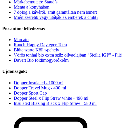
Márkabemutató: Staud’s
Menta a konyhában
7 dolog a kávéról, amit garantáltan nem ismert
Miért szeretik vagy utálják az emberek a chilit?
Piccantino felfedezése:
Marcato
Rauch Happy Day eper Tetra
Blütenzarte Kölln-pehely
Vörös tonhal bio extra szűz olívaolajban "Sicilia IGP" - Filé
Davert Bio földimogyorókrém
Újdonságok:
Dopper Insulated - 1000 ml
Dopper Travel Mug - 400 ml
Dopper Sport Cap
Dopper Steel x Flip Straw white - 490 ml
Insulated Blazing Black x Flip Straw - 580 ml