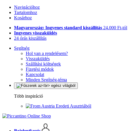
Navigációhoz
Tartalomhoz
Kosárhoz
Magyarország: Ingyenes standard kiszállítás
24.000 Ft-tól
Ingyenes visszaküldés
24 órás kiszállítás
Segítség
Hol van a rendelésem?
Visszaküldés
Szállítási költségek
Fizetési módok
Kapcsolat
Minden Segítség-téma
Több inspiráció
Eredeti Ausztriából
Bejelentkezés